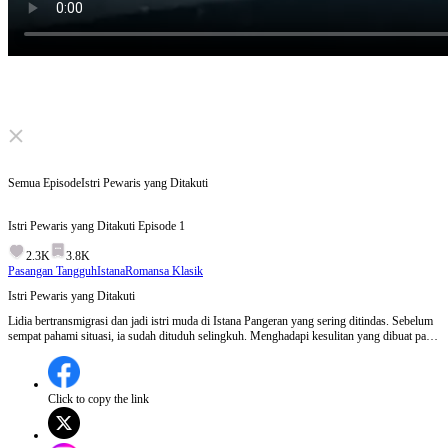
Click to unmute
Semua Episode
Istri Pewaris yang Ditakuti
Istri Pewaris yang Ditakuti
Episode
1
2.3K
3.8K
Pasangan Tangguh
Istana
Romansa Klasik
Istri Pewaris yang Ditakuti
Lidia bertransmigrasi dan jadi istri muda di Istana Pangeran yang sering ditindas. Sebelum
sempat pahami situasi, ia sudah dituduh selingkuh. Menghadapi kesulitan yang dibuat para
iparnya, Lidia dengan kecerdasannya mengatasi semuanya. Ia berhasil menyelamatkan
Istana Pangeran dari krisis, dan juga dapatkan cinta sejati dari Pangeran Baskara.
Click to copy the link