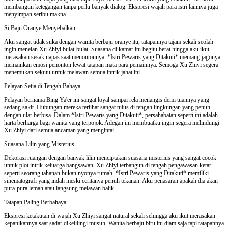
membangun ketegangan tanpa perlu banyak dialog. Ekspresi wajah para istri lainnya juga
menyimpan seribu makna.
Si Baju Oranye Menyebalkan
Aku sangat tidak suka dengan wanita berbaju oranye itu, tatapannya tajam sekali seolah
ingin menelan Xu Zhiyi bulat-bulat. Suasana di kamar itu begitu berat hingga aku ikut
merasakan sesak napas saat menontonnya. *Istri Pewaris yang Ditakuti* memang jagonya
memainkan emosi penonton lewat tatapan mata para pemainnya. Semoga Xu Zhiyi segera
menemukan sekutu untuk melawan semua intrik jahat ini.
Pelayan Setia di Tengah Bahaya
Pelayan bernama Bing Ya'er ini sangat loyal sampai rela menangis demi tuannya yang
sedang sakit. Hubungan mereka terlihat sangat tulus di tengah lingkungan yang penuh
dengan ular berbisa. Dalam *Istri Pewaris yang Ditakuti*, persahabatan seperti ini adalah
harta berharga bagi wanita yang terpojok. Adegan ini membuatku ingin segera melindungi
Xu Zhiyi dari semua ancaman yang mengintai.
Suasana Lilin yang Misterius
Dekorasi ruangan dengan banyak lilin menciptakan suasana misterius yang sangat cocok
untuk plot intrik keluarga bangsawan. Xu Zhiyi terbangun di tengah pengawasan ketat
seperti seorang tahanan bukan nyonya rumah. *Istri Pewaris yang Ditakuti* memiliki
sinematografi yang indah meski ceritanya penuh tekanan. Aku penasaran apakah dia akan
pura-pura lemah atau langsung melawan balik.
Tatapan Paling Berbahaya
Ekspresi ketakutan di wajah Xu Zhiyi sangat natural sekali sehingga aku ikut merasakan
kepanikannya saat sadar dikelilingi musuh. Wanita berbaju biru itu diam saja tapi tatapannya