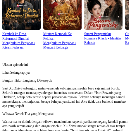
Kembali ke Desa,
Mutiara Kembali Ke
Suami Pengemisku
Cinc
Romansa Klasik
⦁
Identitas
Men
Reformasi Dimulai
Pelukan
Rahasia
Bal
Menghukum Penjahat
⦁
Menghukum Penjahat
⦁
Kisah Pedesaan
Mencari Keluarga
Ulasan episode ini
Lihat Selengkapnya
Bangun Tidur Langsung Dikeroyok
Saat Xu Zhiyi terbangun, matanya penuh kebingungan seolah baru saja mimpi buruk.
Seluruh ruangan menatapnya dengan intensitas mencekam. Dalam *Istri Pewaris yang
Ditakuti*, setiap detik terasa seperti pertaruhan nyawa. Pelayan setianya menangis sambil
memeluknya, menunjukkan betapa bahayanya situasi ini. Aku tidak bisa berhenti menebak
apa yang terjadi.
Wibawa Nenek Tua yang Menguasai
Wanita tua itu duduk dengan wibawa menakutkan, sepertinya dia memegang kendali penuh
atas nasib semua orang di ruangan tersebut. Xu Zhiyi tampak sangat rentan di atas tempat
tidur tanpa tahu siapa yang bisa dipercaya. Serial *Istri Pewaris yang Ditakuti* berhasil