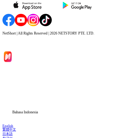
NetShort | All Rights Reserved |
2026
NETSTORY PTE. LTD.
Beranda
Serial Drama
Unduh
Blog
Bahasa Indonesia
English
繁體中文
日本語