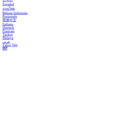
한국어
Español
แบบไทย
Bahasa Indonesia
Português
简体中文
Italiano
Deutsch
Français
Türkçe
Melayu
عربي
Tiếng Việt
हिंदी