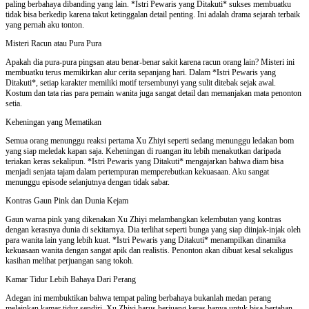
paling berbahaya dibanding yang lain. *Istri Pewaris yang Ditakuti* sukses membuatku
tidak bisa berkedip karena takut ketinggalan detail penting. Ini adalah drama sejarah terbaik
yang pernah aku tonton.
Misteri Racun atau Pura Pura
Apakah dia pura-pura pingsan atau benar-benar sakit karena racun orang lain? Misteri ini
membuatku terus memikirkan alur cerita sepanjang hari. Dalam *Istri Pewaris yang
Ditakuti*, setiap karakter memiliki motif tersembunyi yang sulit ditebak sejak awal.
Kostum dan tata rias para pemain wanita juga sangat detail dan memanjakan mata penonton
setia.
Keheningan yang Mematikan
Semua orang menunggu reaksi pertama Xu Zhiyi seperti sedang menunggu ledakan bom
yang siap meledak kapan saja. Keheningan di ruangan itu lebih menakutkan daripada
teriakan keras sekalipun. *Istri Pewaris yang Ditakuti* mengajarkan bahwa diam bisa
menjadi senjata tajam dalam pertempuran memperebutkan kekuasaan. Aku sangat
menunggu episode selanjutnya dengan tidak sabar.
Kontras Gaun Pink dan Dunia Kejam
Gaun warna pink yang dikenakan Xu Zhiyi melambangkan kelembutan yang kontras
dengan kerasnya dunia di sekitarnya. Dia terlihat seperti bunga yang siap diinjak-injak oleh
para wanita lain yang lebih kuat. *Istri Pewaris yang Ditakuti* menampilkan dinamika
kekuasaan wanita dengan sangat apik dan realistis. Penonton akan dibuat kesal sekaligus
kasihan melihat perjuangan sang tokoh.
Kamar Tidur Lebih Bahaya Dari Perang
Adegan ini membuktikan bahwa tempat paling berbahaya bukanlah medan perang
melainkan kamar tidur sendiri. Xu Zhiyi harus berjuang keras hanya untuk bisa bertahan