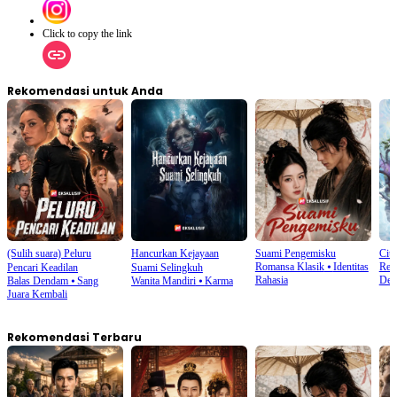
Click to copy the link
Rekomendasi untuk Anda
(Sulih suara) Peluru
Hancurkan Kejayaan
Suami Pengemisku
Ciu
Romansa Klasik
⦁
Identitas
Rei
Pencari Keadilan
Suami Selingkuh
Rahasia
Den
Balas Dendam
⦁
Sang
Wanita Mandiri
⦁
Karma
Juara Kembali
Rekomendasi Terbaru