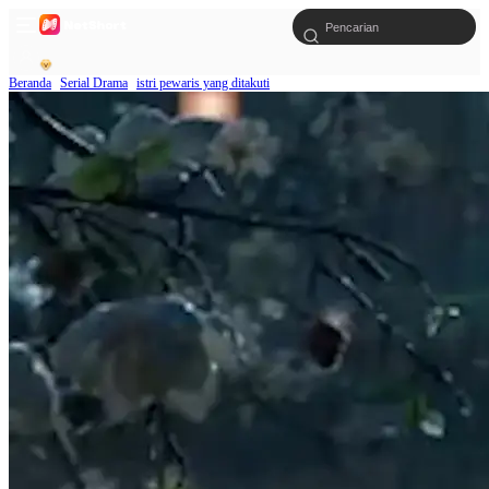
Beranda
Serial Drama
istri pewaris yang ditakuti