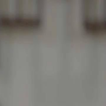
Login sekarang, buka cerita
elayu
عربي
Tiếng
seru!
Login