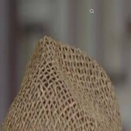
erial Drama
Unduh
Blog
ย
Bahasa Indonesia
Português
简体中文
Italiano
Deutsch
Français
Türkçe
M