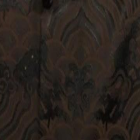
t. Karena hal ini, dia menghadapi
23
24
25
26
27
28
29
30
46
47
48
49
50
51
52
53
54
55
56
57
58
59
60
76