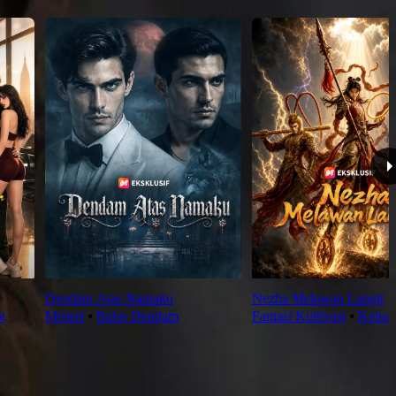
Dendam Atas Namaku
Nezha Melawan Langit
t
Misteri
⦁
Balas Dendam
Fantasi Kultivasi
⦁
Kelua