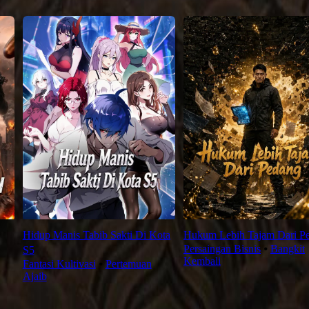
Hidup Manis Tabib Sakti Di Kota
Hukum Lebih Tajam Dari P
Persaingan Bisnis
⦁
Bangkit
S5
Kembali
Fantasi Kultivasi
⦁
Pertemuan
Ajaib