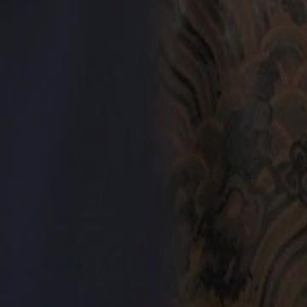
jadi tenang, tapi tak disangka, ternyata Luigi adalah anak konglomera
tantangan baru yaitu rebut kekuasaan sama adik tirinya.
Click to copy the link
Click to copy the link
1 - 30
31 - 60
61 -78
Semua Episode
1
2
3
4
5
6
7
8
9
10
11
12
13
14
15
16
17
18
19
20
21
22
31
32
33
34
35
36
37
38
39
40
41
42
43
44
45
61
62
63
64
65
66
67
68
69
70
71
72
73
74
75
78