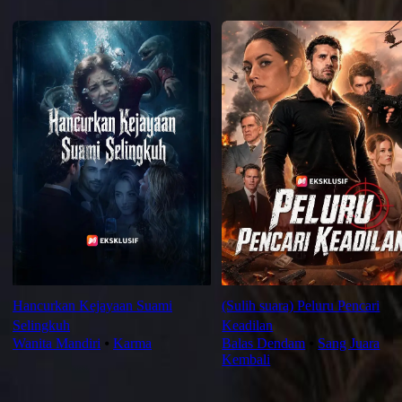
Rekomendasi untuk Anda
Hancurkan Kejayaan Suami
(Sulih suara) Peluru Pencari
Selingkuh
Keadilan
Wanita Mandiri
⦁
Karma
Balas Dendam
⦁
Sang Juara
Kembali