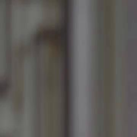
Beranda
S
Bahasa Indonesia
English
繁體中文
日本語
한국어
Español
แบบไท
Việt
हिंदी
Beranda
Serial Drama
dinikahi setelah putus Episode 77