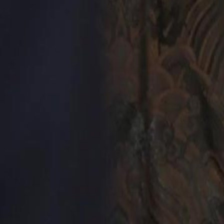
Buka Episode Ini
Dinikahi Setelah Putus
Episode
77
27.0K
180.5K
Bangkit Kembali
Sang Juara Kembali
Menghukum Penjahat
Dinikahi Setelah Putus
Luigi diputusin pacarnya yang udah pacaran selama 6 tahun di hari m
bertemu sama direktur cantik, Sarah yang tiba-tiba ajak dia menikah 