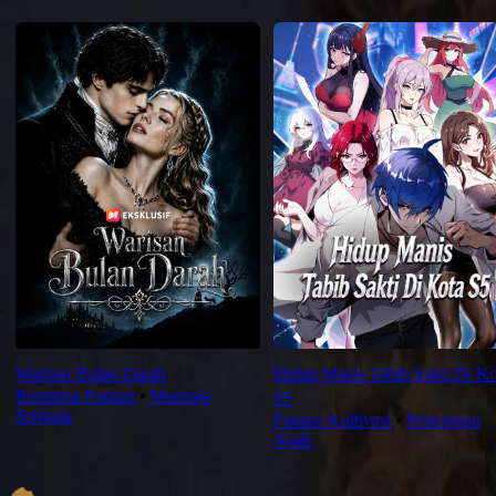
Rekomendasi Terbaru
Warisan Bulan Darah
Hidup Manis Tabib Sakti Di Ko
Romansa Fantasi
⦁
Manusia
S5
Serigala
Fantasi Kultivasi
⦁
Pertemuan
Ajaib