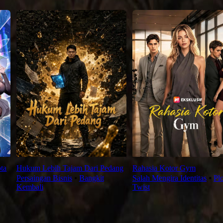
ta
Hukum Lebih Tajam Dari Pedang
Rahasia Kotor Gym
Persaingan Bisnis
⦁
Bangkit
Salah Mengira Identitas
⦁
Plo
Kembali
Twist