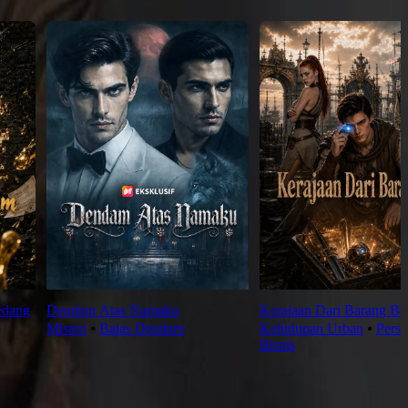
edang
Dendam Atas Namaku
Kerajaan Dari Barang Be
Misteri
⦁
Balas Dendam
Kehidupan Urban
⦁
Persa
Bisnis