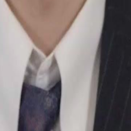
t. Karena hal ini, dia menghadapi
23
24
25
26
27
28
29
30
46
76
77
78