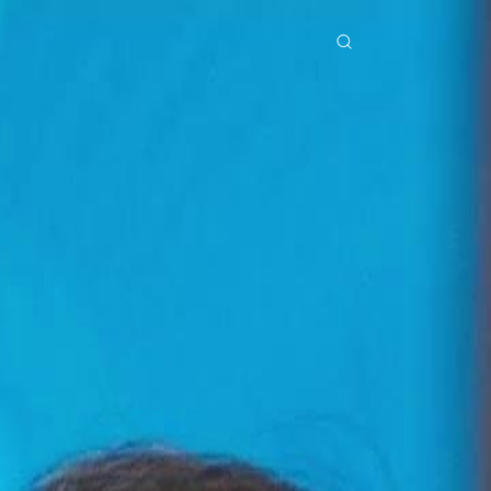
erial Drama
Unduh
Blog
ย
Bahasa Indonesia
Português
简体中文
Italiano
Deutsch
Français
Türkçe
M