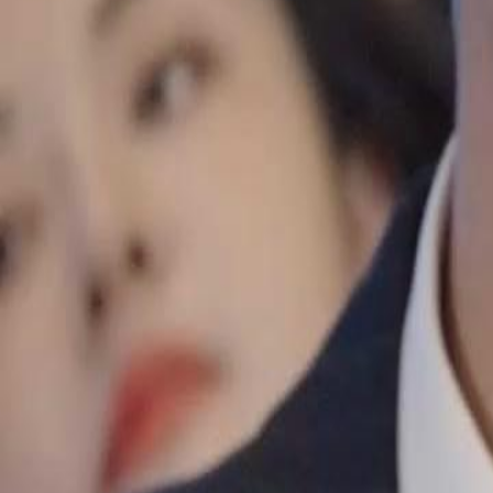
Buka Episode Ini
Dinikahi Setelah Putus
Episode
47
27.0K
180.6K
Bangkit Kembali
Sang Juara Kembali
Menghukum Penjahat
Dinikahi Setelah Putus
Luigi diputusin pacarnya yang udah pacaran selama 6 tahun di hari m
bertemu sama direktur cantik, Sarah yang tiba-tiba ajak dia menikah 