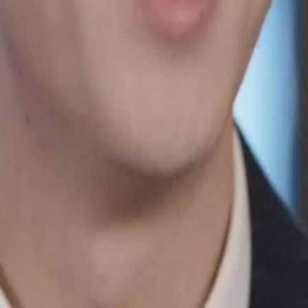
ereka menikah. Tapi, kebetulan
kilat. Awalnya dia kira hidupnya akan