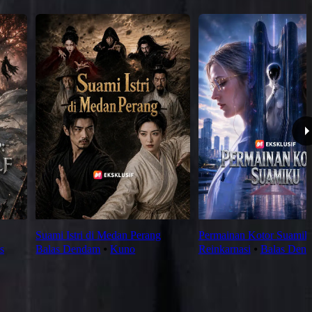
Suami Istri di Medan Perang
Permainan Kotor Suamik
s
Balas Dendam
⦁
Kuno
Reinkarnasi
⦁
Balas Den