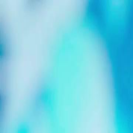
Beranda
S
Bahasa Indonesia
English
繁體中文
日本語
한국어
Español
แบบไท
Việt
हिंदी
Beranda
Serial Drama
dinikahi setelah putus Episode 47