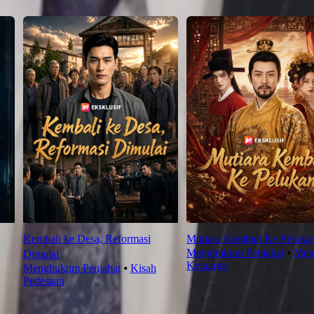
Kembali ke Desa, Reformasi
Mutiara Kembali Ke Peluka
Menghukum Penjahat
⦁
Men
Dimulai
Keluarga
Menghukum Penjahat
⦁
Kisah
Pedesaan