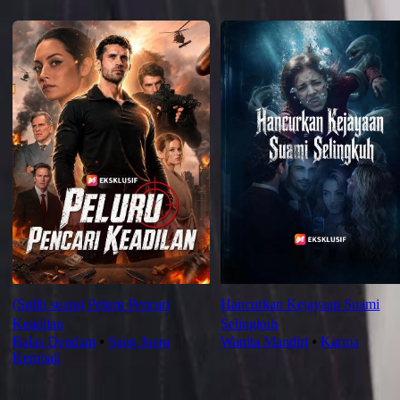
Rekomendasi untuk Anda
(Sulih suara) Peluru Pencari
Hancurkan Kejayaan Suami
Keadilan
Selingkuh
Balas Dendam
⦁
Sang Juara
Wanita Mandiri
⦁
Karma
Kembali