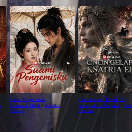
Suami Pengemisku
Cincin Gelap: Ksatria Elf
i
Romansa Klasik
⦁
Identitas
Menghukum Penjahat
⦁
Bala
Rahasia
Dendam