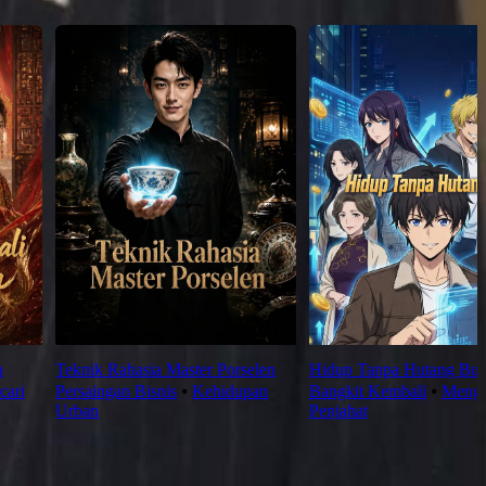
n
Teknik Rahasia Master Porselen
Hidup Tanpa Hutang Bud
cari
Persaingan Bisnis
⦁
Kehidupan
Bangkit Kembali
⦁
Meng
Urban
Penjahat