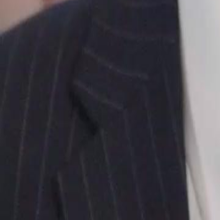
jadi tenang, tapi tak disangka, ternyata Luigi adalah anak konglomera
tantangan baru yaitu rebut kekuasaan sama adik tirinya.
Click to copy the link
Click to copy the link
1 - 30
31 - 60
61 -78
Semua Episode
1
2
3
4
5
6
7
8
9
10
11
12
13
14
15
16
17
18
19
20
21
22
31
32
33
34
35
36
37
38
39
40
41
42
43
44
45
48
49
50
51
52
53
54
55
56
57
58
59
60
61
62
63
64
65
66
67
68
69
70
71
72
73
74
75