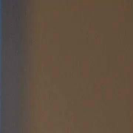
Login sekarang, buka cerita
elayu
عربي
Tiếng
seru!
Login