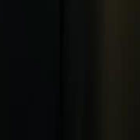
. Karena perhatian lembut dari
e membatalkan pertunangannya.