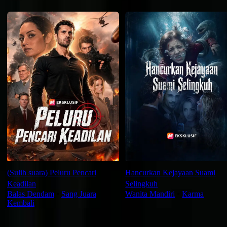
Rekomendasi untuk Anda
(Sulih suara) Peluru Pencari
Hancurkan Kejayaan Suami
Keadilan
Selingkuh
Balas Dendam
⦁
Sang Juara
Wanita Mandiri
⦁
Karma
Kembali