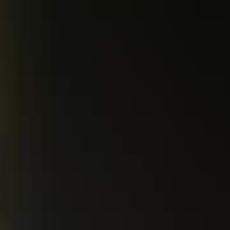
Login sekarang, buka cerita
elayu
عربي
Tiếng
seru!
Login