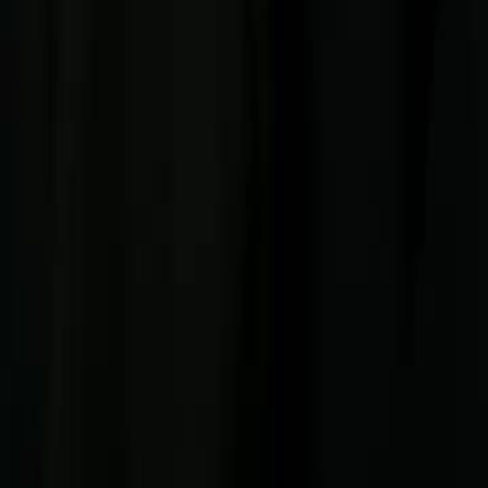
Namun Regan tidak menyerah dan terus berusaha hingga meluluhkan 
Vendela, mereka akhirnya bersemi kembali.
Click to copy the link
Click to copy the link
1 - 30
31 - 60
61 -81
Semua Episode
1
2
3
4
5
6
7
8
9
10
11
12
13
14
15
16
17
18
19
20
21
22
31
32
33
34
35
36
37
38
39
40
41
42
43
44
45
58
59
60
61
62
63
64
65
66
67
68
69
70
71
72
73
74
75