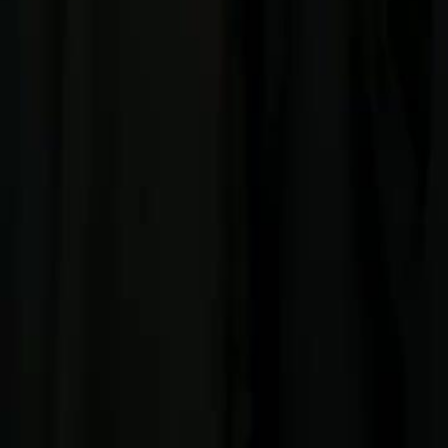
Buka Episode Ini
.Cintaku Bersemi Kembali
Episode
57
2.7K
4.1K
Cinta Setelah Nikah
Konflik Keluarga Kaya
Romantis
.Cintaku Bersemi Kembali
Irene Baki dipaksa tunangan sama Regan Jone, Presiden Grup Hengtai
Regan, perasaan mereka berubah jadi cinta. Karena traumanya, Iren