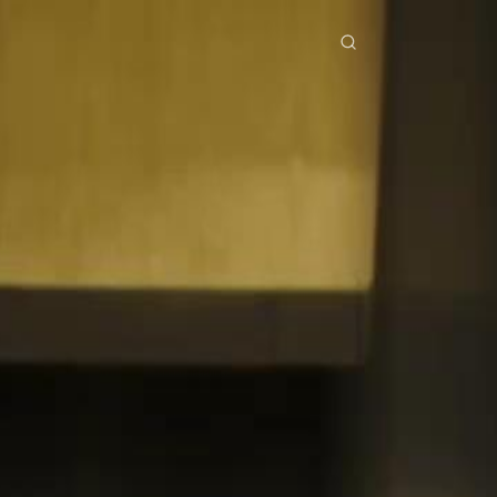
erial Drama
Unduh
Blog
ย
Bahasa Indonesia
Português
简体中文
Italiano
Deutsch
Français
Türkçe
M