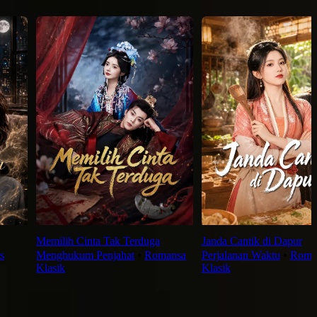
Memilih Cinta Tak Terduga
Janda Cantik di Dapur
s
Menghukum Penjahat
⦁
Romansa
Perjalanan Waktu
⦁
Roma
Klasik
Klasik