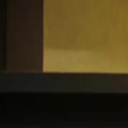
Beranda
S
Bahasa Indonesia
English
繁體中文
日本語
한국어
Español
แบบไท
Việt
हिंदी
Beranda
Serial Drama
cintaku bersemi kembali Episode 57