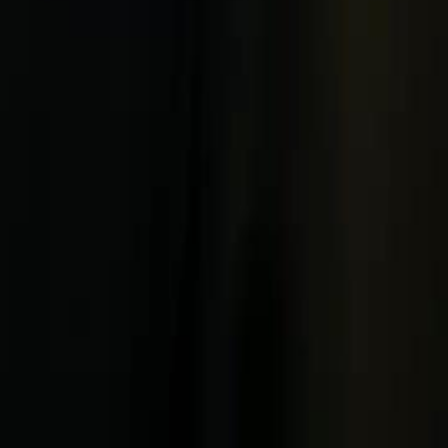
hari Irene. Di musim panas
23
24
25
26
27
28
29
30
46
47
48
49
50
51
52
53
54
55
56
76
77
78
79
80
81