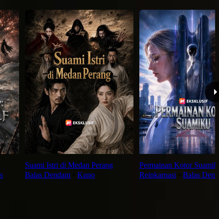
Suami Istri di Medan Perang
Permainan Kotor Suamik
s
Balas Dendam
⦁
Kuno
Reinkarnasi
⦁
Balas Den