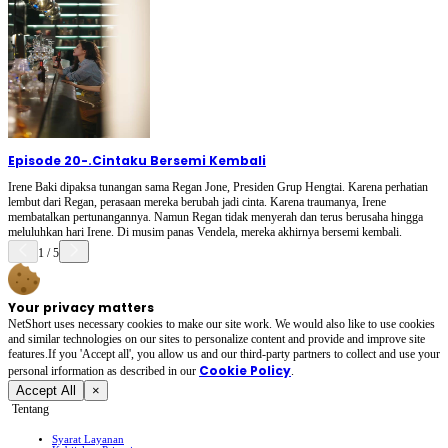
Episode 20
-
.Cintaku Bersemi Kembali
Irene Baki dipaksa tunangan sama Regan Jone, Presiden Grup Hengtai. Karena perhatian
lembut dari Regan, perasaan mereka berubah jadi cinta. Karena traumanya, Irene
membatalkan pertunangannya. Namun Regan tidak menyerah dan terus berusaha hingga
meluluhkan hari Irene. Di musim panas Vendela, mereka akhirnya bersemi kembali.
1
/
5
Your privacy matters
NetShort uses necessary cookies to make our site work. We would also like to use cookies
and similar technologies on our sites to personalize content and provide and improve site
features.If you 'Accept all', you allow us and our third-party partners to collect and use your
Cookie Policy
personal irformation as described in our
.
Accept All
×
Tentang
Syarat Layanan