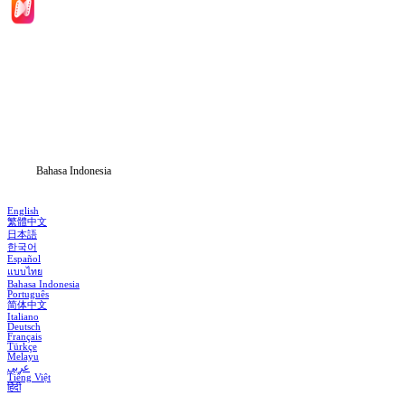
Beranda
Serial Drama
Unduh
Blog
Bahasa Indonesia
English
繁體中文
日本語
한국어
Español
แบบไทย
Bahasa Indonesia
Português
简体中文
Italiano
Deutsch
Français
Türkçe
Melayu
عربي
Tiếng Việt
हिंदी