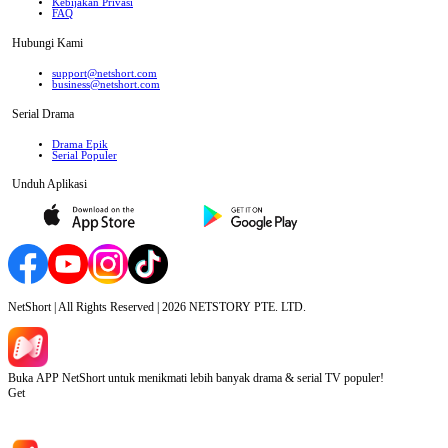
Kebijakan Privasi
FAQ
Hubungi Kami
support@netshort.com
business@netshort.com
Serial Drama
Drama Epik
Serial Populer
Unduh Aplikasi
NetShort | All Rights Reserved |
2026
NETSTORY PTE. LTD.
Buka APP NetShort untuk menikmati lebih banyak drama & serial TV populer!
Get