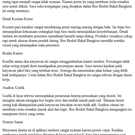
ruang rapat menjadi sangat tidak nyaman. Namun justru itu yang membuat cerita semakin
seru untuk diikuti. Saya suka ketegangan yang disajikan dalam Bos Bodoh Bakal Bangkrut
ini setiap menitnya.
Detail Kostum Keren
Kostum para karakter sangat mendukung peran masing-masing dengan baik. Jas hijau bos
menunjukkan kekuasaan sedangkan baju biru muda menunjukkan kesederhanaan. Detail
fashion ini membantu penonton memahami hierarki tanpa dialog. Produksi visualnya cukup
rapi untuk ukuran drama pendek daring. Bos Bodoh Bakal Bangkrut memiliki estetika
visual yang memanjakan mata penonton.
Realita Kantor
Konflik antara dua karyawan ini sangat menggambarkan kantor modern. Persaingan tidak
sehat sering terjadi demi mendapatkan persetujuan atasan. Saya merasa kasihan pada
karyawan jaket biru yang tertekan terus. Semoga dia menemukan jalan keluar yang lebih
baik kedepannya. Cerita dalam Bos Bodoh Bakal Bangkrut ini sangat relevan dengan dunia
kerja.
Analisis Grafik
Grafik di layar televisi menunjukkan penurunan kinerja perusahaan yang drastis. Ini
mungkin alasan mengapa bos begitu stres dan mudah marah pada staf. Tekanan bisnis
sering kali dilampiaskan pada karyawan bawahan secara tidak adil. Analisis situasi ini
membuat cerita semakin masuk akal dan logis. Bos Bodoh Bakal Bangkrut mengangkat isu
manajemen krisis yang serius.
Nonton Santai
Menonton drama ini di aplikasi netshort sangat nyaman karena proses cepat. Kualitas
gambarnya jernih meskipun ditonton di layar ponsel kecil. Saya bisa menontonnya saat