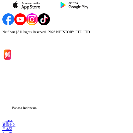
NetShort | All Rights Reserved |
2026
NETSTORY PTE. LTD.
Beranda
Serial Drama
Unduh
Blog
Bahasa Indonesia
English
繁體中文
日本語