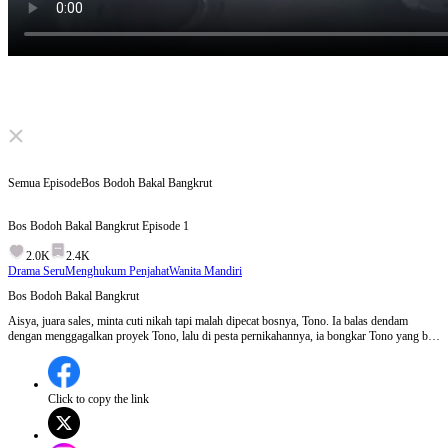
Click to unmute
Semua Episode
Bos Bodoh Bakal Bangkrut
Bos Bodoh Bakal Bangkrut
Episode
1
2.0K
2.4K
Drama Seru
Menghukum Penjahat
Wanita Mandiri
Bos Bodoh Bakal Bangkrut
Aisya, juara sales, minta cuti nikah tapi malah dipecat bosnya, Tono. Ia balas dendam
dengan menggagalkan proyek Tono, lalu di pesta pernikahannya, ia bongkar Tono yang beli
patung giok palsu dengan harga mahal. Aisya juga tagih gaji. Tono pakai gaji karyawan
untuk bayar, hingga kantor kacau. Akhirnya, Tono dihukum dan Aisya raih kemenangan
dalam kariernya.
Click to copy the link