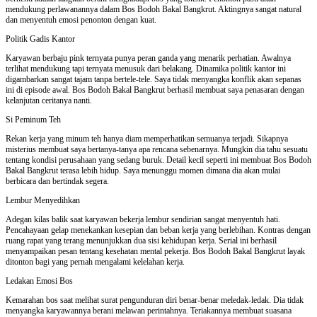
mendukung perlawanannya dalam Bos Bodoh Bakal Bangkrut. Aktingnya sangat natural
dan menyentuh emosi penonton dengan kuat.
Politik Gadis Kantor
Karyawan berbaju pink ternyata punya peran ganda yang menarik perhatian. Awalnya
terlihat mendukung tapi ternyata menusuk dari belakang. Dinamika politik kantor ini
digambarkan sangat tajam tanpa bertele-tele. Saya tidak menyangka konflik akan sepanas
ini di episode awal. Bos Bodoh Bakal Bangkrut berhasil membuat saya penasaran dengan
kelanjutan ceritanya nanti.
Si Peminum Teh
Rekan kerja yang minum teh hanya diam memperhatikan semuanya terjadi. Sikapnya
misterius membuat saya bertanya-tanya apa rencana sebenarnya. Mungkin dia tahu sesuatu
tentang kondisi perusahaan yang sedang buruk. Detail kecil seperti ini membuat Bos Bodoh
Bakal Bangkrut terasa lebih hidup. Saya menunggu momen dimana dia akan mulai
berbicara dan bertindak segera.
Lembur Menyedihkan
Adegan kilas balik saat karyawan bekerja lembur sendirian sangat menyentuh hati.
Pencahayaan gelap menekankan kesepian dan beban kerja yang berlebihan. Kontras dengan
ruang rapat yang terang menunjukkan dua sisi kehidupan kerja. Serial ini berhasil
menyampaikan pesan tentang kesehatan mental pekerja. Bos Bodoh Bakal Bangkrut layak
ditonton bagi yang pernah mengalami kelelahan kerja.
Ledakan Emosi Bos
Kemarahan bos saat melihat surat pengunduran diri benar-benar meledak-ledak. Dia tidak
menyangka karyawannya berani melawan perintahnya. Teriakannya membuat suasana