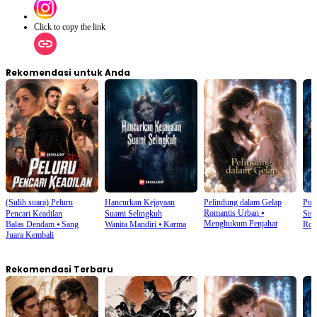
Click to copy the link
Rekomendasi untuk Anda
(Sulih suara) Peluru
Hancurkan Kejayaan
Pelindung dalam Gelap
Put
Romantis Urban
⦁
Pencari Keadilan
Suami Selingkuh
Sis
Menghukum Penjahat
Balas Dendam
⦁
Sang
Wanita Mandiri
⦁
Karma
Rom
Juara Kembali
Rekomendasi Terbaru