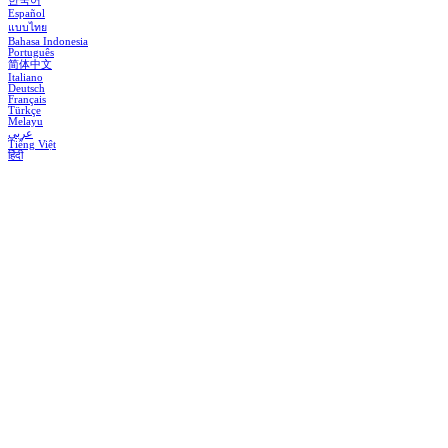
한국어
Español
แบบไทย
Bahasa Indonesia
Português
简体中文
Italiano
Deutsch
Français
Türkçe
Melayu
عربي
Tiếng Việt
हिंदी