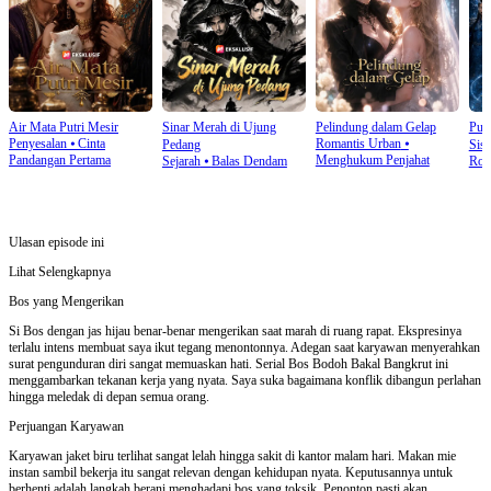
Air Mata Putri Mesir
Sinar Merah di Ujung
Pelindung dalam Gelap
Put
Penyesalan
⦁
Cinta
Romantis Urban
⦁
Pedang
Sis
Pandangan Pertama
Menghukum Penjahat
Sejarah
⦁
Balas Dendam
Rom
Ulasan episode ini
Lihat Selengkapnya
Bos yang Mengerikan
Si Bos dengan jas hijau benar-benar mengerikan saat marah di ruang rapat. Ekspresinya
terlalu intens membuat saya ikut tegang menontonnya. Adegan saat karyawan menyerahkan
surat pengunduran diri sangat memuaskan hati. Serial Bos Bodoh Bakal Bangkrut ini
menggambarkan tekanan kerja yang nyata. Saya suka bagaimana konflik dibangun perlahan
hingga meledak di depan semua orang.
Perjuangan Karyawan
Karyawan jaket biru terlihat sangat lelah hingga sakit di kantor malam hari. Makan mie
instan sambil bekerja itu sangat relevan dengan kehidupan nyata. Keputusannya untuk
berhenti adalah langkah berani menghadapi bos yang toksik. Penonton pasti akan