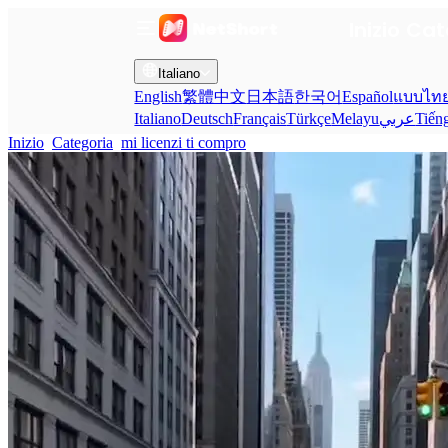
Inizio
Cat
Italiano
English
繁體中文
日本語
한국어
Español
แบบไท
Italiano
Deutsch
Français
Türkçe
Melayu
عربي
Tiến
Inizio
Categoria
mi licenzi ti compro