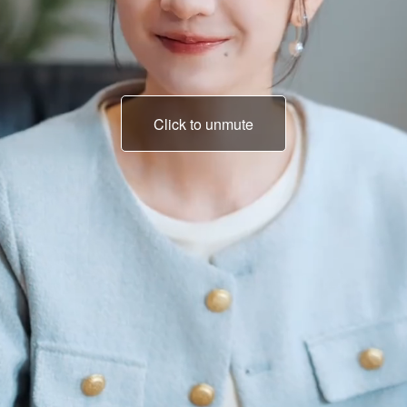
Click to unmute
Mi chiamo Zhou
Xiaonan.