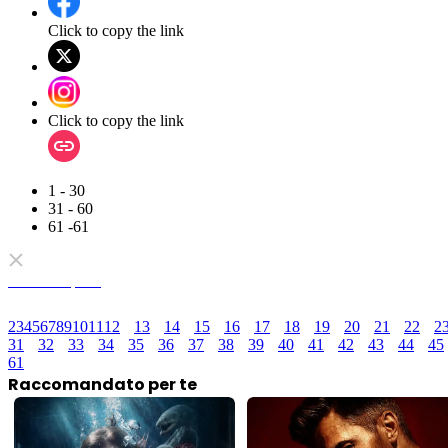
Click to copy the link
Click to copy the link
1 - 30
31 - 60
61 -61
Serie completa
2
3
4
5
6
7
8
9
10
11
12
13
14
15
16
17
18
19
20
21
22
2
31
32
33
34
35
36
37
38
39
40
41
42
43
44
45
61
Raccomandato per te