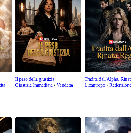
Il peso della giustizia
Tradita dall'Alpha, Rinat
ita
Giustizia Immediata
⦁
Vendetta
Licantropo
⦁
Redenzione