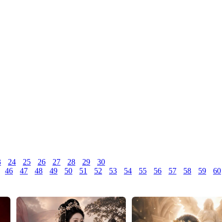
3
24
25
26
27
28
29
30
46
47
48
49
50
51
52
53
54
55
56
57
58
59
60