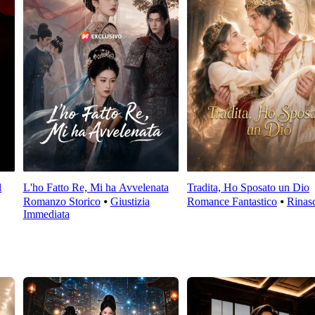
l
L'ho Fatto Re, Mi ha Avvelenata
Tradita, Ho Sposato un Dio
Romanzo Storico
⦁
Giustizia
Romance Fantastico
⦁
Rinasc
Immediata