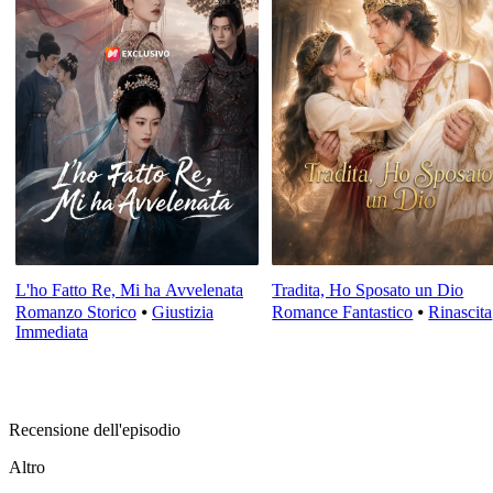
L'ho Fatto Re, Mi ha Avvelenata
Tradita, Ho Sposato un Dio
Romanzo Storico
⦁
Giustizia
Romance Fantastico
⦁
Rinascita
Immediata
Recensione dell'episodio
Altro