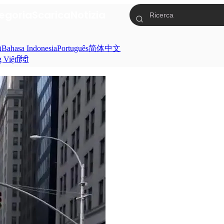
egoria
Scarica
Notizia
ย
Bahasa Indonesia
Português
简体中文
g Việt
हिंदी