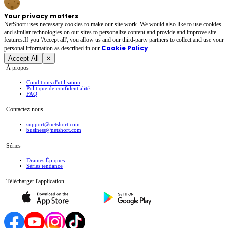
Your privacy matters
NetShort uses necessary cookies to make our site work. We would also like to use cookies
and similar technologies on our sites to personalize content and provide and improve site
features.If you 'Accept all', you allow us and our third-party partners to collect and use your
Cookie Policy
personal irformation as described in our
.
Accept All
×
À propos
Conditions d'utilisation
Politique de confidentialité
FAQ
Contactez-nous
support@netshort.com
business@netshort.com
Séries
Drames Épiques
Séries tendance
Télécharger l'application