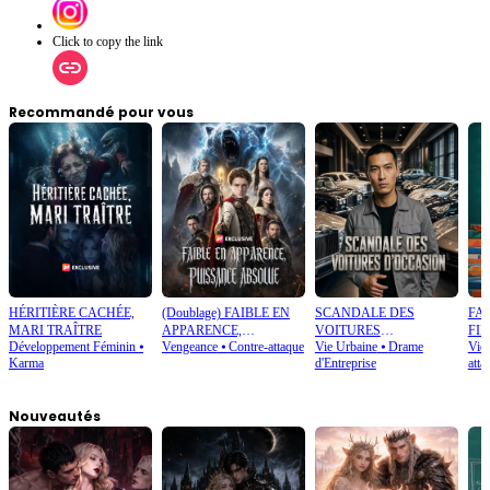
Click to copy the link
Recommandé pour vous
HÉRITIÈRE CACHÉE,
(Doublage) FAIBLE EN
SCANDALE DES
FA
MARI TRAÎTRE
APPARENCE,
VOITURES
FIL
Développement Féminin
⦁
Vengeance
⦁
Contre-attaque
Vie Urbaine
⦁
Drame
Vie
PUISSANCE ABSOLUE
D’OCCASION
Karma
d'Entreprise
atta
Nouveautés