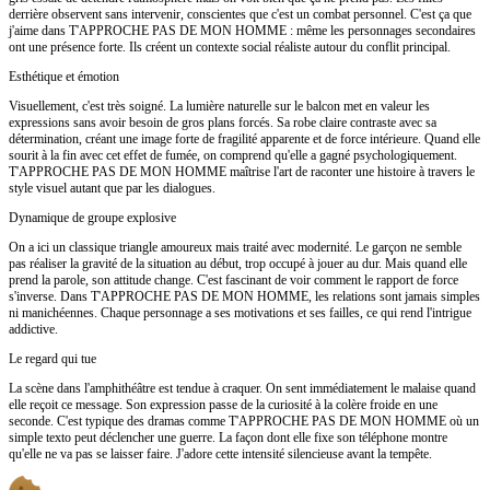
derrière observent sans intervenir, conscientes que c'est un combat personnel. C'est ça que
j'aime dans T'APPROCHE PAS DE MON HOMME : même les personnages secondaires
ont une présence forte. Ils créent un contexte social réaliste autour du conflit principal.
Esthétique et émotion
Visuellement, c'est très soigné. La lumière naturelle sur le balcon met en valeur les
expressions sans avoir besoin de gros plans forcés. Sa robe claire contraste avec sa
détermination, créant une image forte de fragilité apparente et de force intérieure. Quand elle
sourit à la fin avec cet effet de fumée, on comprend qu'elle a gagné psychologiquement.
T'APPROCHE PAS DE MON HOMME maîtrise l'art de raconter une histoire à travers le
style visuel autant que par les dialogues.
Dynamique de groupe explosive
On a ici un classique triangle amoureux mais traité avec modernité. Le garçon ne semble
pas réaliser la gravité de la situation au début, trop occupé à jouer au dur. Mais quand elle
prend la parole, son attitude change. C'est fascinant de voir comment le rapport de force
s'inverse. Dans T'APPROCHE PAS DE MON HOMME, les relations sont jamais simples
ni manichéennes. Chaque personnage a ses motivations et ses failles, ce qui rend l'intrigue
addictive.
Le regard qui tue
La scène dans l'amphithéâtre est tendue à craquer. On sent immédiatement le malaise quand
elle reçoit ce message. Son expression passe de la curiosité à la colère froide en une
seconde. C'est typique des dramas comme T'APPROCHE PAS DE MON HOMME où un
simple texto peut déclencher une guerre. La façon dont elle fixe son téléphone montre
qu'elle ne va pas se laisser faire. J'adore cette intensité silencieuse avant la tempête.