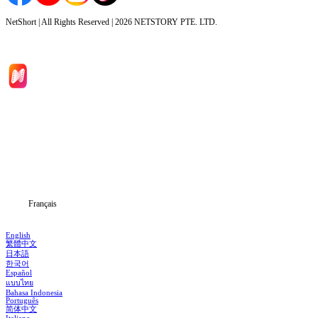
NetShort | All Rights Reserved |
2026
NETSTORY PTE. LTD.
Accueil
Séries
Télécharger
Blog
Français
English
繁體中文
日本語
한국어
Español
แบบไทย
Bahasa Indonesia
Português
简体中文