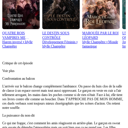
QUATRE ROIS
LE DESTIN SOUS
MARQUÉE PAR LE ROI
UN
VAMPIRES ME
CONTRÔLE
LÉOPARD
QU
Harem inversé
⦁
Idylle
Développement Féminin
⦁
Idylle Champêtre
⦁
Monde
Jeun
POURCHASSENT
Champêtre
Idylle Champêtre
fantastique
Imag
Critique de cet épisode
Voir plus
Confrontation au balcon
L'arrivée sur le balcon change complètement l'ambiance. On passe du huis clos de la salle
de classe à un espace ouvert mais tout aussi oppressant. Le garçon en veste en cuir a l'air
tellement arrogant, les mains dans les poches comme si de rien n'était. Face à lui, elle tient
ses livres contre elle comme un bouclier. Dans T'APPROCHE PAS DE MON HOMME,
ces duels verbaux sont toujours mieux chorégraphiés que les scènes d'action. On retient
notre souffle.
La puissance du non-dit
Ce qui me frappe, c'est comment les amis réagissent en arrière-plan. Le garçon en sweat
gris essaie de détendre l'atmosphère mais on voit bien que ça ne prend pas. Les filles