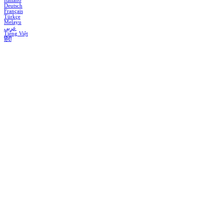
Italiano
Deutsch
Français
Türkçe
Melayu
عربي
Tiếng Việt
हिंदी