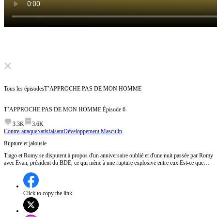
Click to unmute
Tous les épisodes
T’APPROCHE PAS DE MON HOMME
T’APPROCHE PAS DE MON HOMME
Épisode
6
3.3K
3.6K
Contre-attaque
Satisfaisant
Développement Masculin
Rupture et jalousie
Tiago et Romy se disputent à propos d'un anniversaire oublié et d'une nuit passée par Romy
avec Evan, président du BDE, ce qui mène à une rupture explosive entre eux.Est-ce que
Romy et Tiago pourront surmonter cette crise de confiance ?
Click to copy the link