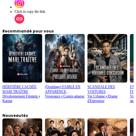
Click to copy the link
Recommandé pour vous
HÉRITIÈRE CACHÉE,
(Doublage) FAIBLE EN
SCANDALE DES
FA
MARI TRAÎTRE
APPARENCE,
VOITURES
FIL
Développement Féminin
⦁
Vengeance
⦁
Contre-attaque
Vie Urbaine
⦁
Drame
Vie
PUISSANCE ABSOLUE
D’OCCASION
Karma
d'Entreprise
atta
Nouveautés