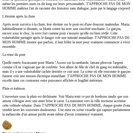
même les premiers mots en dit long sur leurs personnalités. T'APPROCHE PAS DE MON
HOMME maîtrise l'art de raconter des histoires sans dialogue, juste par le langage corporel.
L'étreinte après la chute
Après avoir survécu à la chute, leur étreinte sur le pont est d'une douceur inattendue. Maria,
habituellement si distante, se blottit contre lui avec une sincérité touchante. Le garçon,
encore sous le choc, la serre fort comme pour s'assurer qu'elle est bien réelle. Cette
vulnérabilité partagée après le danger crée une intimité immédiate. T'APPROCHE PAS DE
MON HOMME montre que parfois, il faut frôler la mort pour vraiment commencer à vivre
ensemble.
La reine du pont
Quelle entrée fracassante pour Maria ! Assise sur la rambarde, faisant pleuvoir l'argent
comme s'il ne s'agissait que de confettis. Son allure de fille de chef de gang est indéniable,
mais il y a une vulnérabilité cachée derrière ce cuir noir. La scène où elle rencontre le garçon
fumeur crée une tension électrique immédiate. T'APPROCHE PAS DE MON HOMME
excelle dans ces contrastes entre puissance affichée et fragilité intérieure.
Pluie et trahison
L'ouverture sous la pluie est déchirante. Voir Maria tenir ce pot de bonbons tandis que son
amour s'éloigne avec une autre brise le cœur. La transition vers la ville nocturne accentue
cette solitude urbaine. Dans T'APPROCHE PAS DE MON HOMME, chaque goutte d'eau
semble laver les souvenirs douloureux. Une mise en scène visuelle qui capture parfaitement
la mélancolie d'un amour perdu avant même d'avoir commencé vraiment.