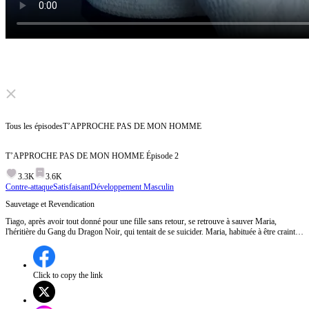
Click to unmute
Tous les épisodes
T’APPROCHE PAS DE MON HOMME
T’APPROCHE PAS DE MON HOMME
Épisode
2
3.3K
3.6K
Contre-attaque
Satisfaisant
Développement Masculin
Sauvetage et Revendication
Tiago, après avoir tout donné pour une fille sans retour, se retrouve à sauver Maria,
l'héritière du Gang du Dragon Noir, qui tentait de se suicider. Maria, habituée à être craint et
respectée, est choquée par l'audace de Tiago et déclare que sa vie lui appartient
désormais.Comment Tiago va-t-il gérer cette nouvelle situation avec Maria, dont la vie lui a
été involontairement confiée ?
Click to copy the link