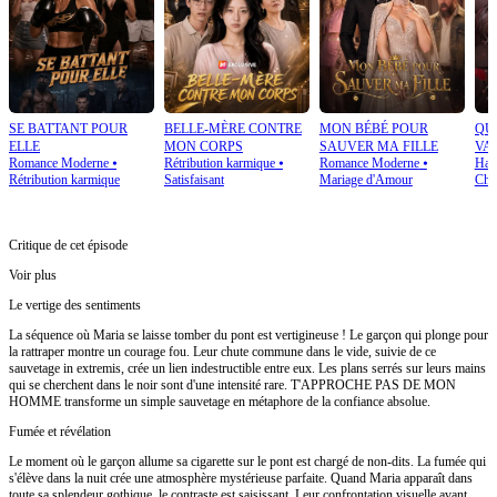
SE BATTANT POUR
BELLE-MÈRE CONTRE
MON BÉBÉ POUR
QU
ELLE
MON CORPS
SAUVER MA FILLE
VA
Romance Moderne
⦁
Rétribution karmique
⦁
Romance Moderne
⦁
Har
PO
Rétribution karmique
Satisfaisant
Mariage d'Amour
Cha
Critique de cet épisode
Voir plus
Le vertige des sentiments
La séquence où Maria se laisse tomber du pont est vertigineuse ! Le garçon qui plonge pour
la rattraper montre un courage fou. Leur chute commune dans le vide, suivie de ce
sauvetage in extremis, crée un lien indestructible entre eux. Les plans serrés sur leurs mains
qui se cherchent dans le noir sont d'une intensité rare. T'APPROCHE PAS DE MON
HOMME transforme un simple sauvetage en métaphore de la confiance absolue.
Fumée et révélation
Le moment où le garçon allume sa cigarette sur le pont est chargé de non-dits. La fumée qui
s'élève dans la nuit crée une atmosphère mystérieuse parfaite. Quand Maria apparaît dans
toute sa splendeur gothique, le contraste est saisissant. Leur confrontation visuelle avant