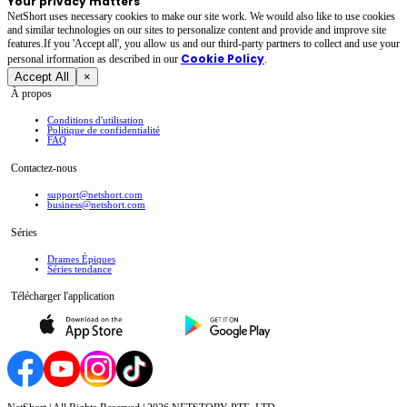
Your privacy matters
NetShort uses necessary cookies to make our site work. We would also like to use cookies
and similar technologies on our sites to personalize content and provide and improve site
features.If you 'Accept all', you allow us and our third-party partners to collect and use your
Cookie Policy
personal irformation as described in our
.
Accept All
×
À propos
Conditions d'utilisation
Politique de confidentialité
FAQ
Contactez-nous
support@netshort.com
business@netshort.com
Séries
Drames Épiques
Séries tendance
Télécharger l'application