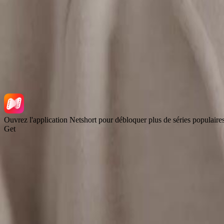
NetShort | All Rights Reserved |
2026
NETSTORY PTE. LTD.
Ouvrez l'application Netshort pour débloquer plus de séries populaire
Get
Accueil
Séries
Télécharger