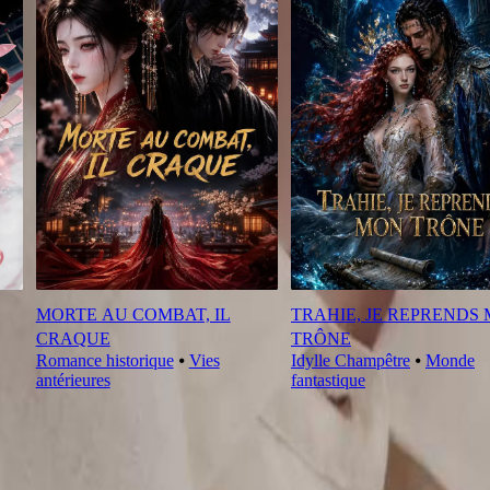
MORTE AU COMBAT, IL
TRAHIE, JE REPRENDS
CRAQUE
TRÔNE
Romance historique
⦁
Vies
Idylle Champêtre
⦁
Monde
antérieures
fantastique