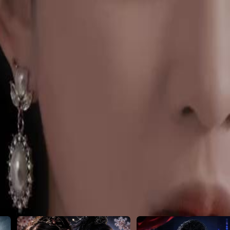
46
47
48
49