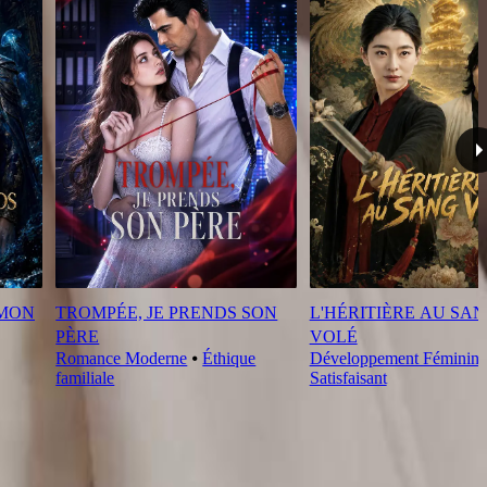
 MON
TROMPÉE, JE PRENDS SON
L'HÉRITIÈRE AU SA
PÈRE
VOLÉ
Romance Moderne
⦁
Éthique
Développement Féminin
familiale
Satisfaisant