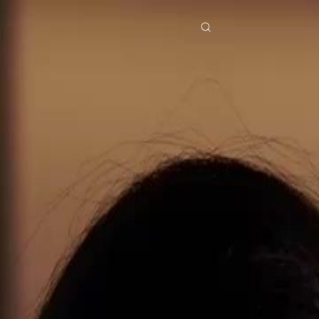
ries
Télécharger
Blog
Co
ย
Bahasa Indonesia
Português
简体中文
pe
g Việt
हिंदी
Se