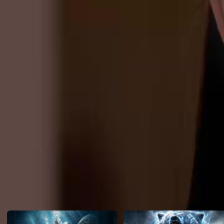
?
Click to copy the link
Click to copy the link
1 - 30
31 -49
Tous les épisodes
1
2
3
4
5
6
7
8
9
10
11
12
13
14
15
16
17
18
19
21
22
23
24
25
26
27
28
29
30
31
32
33
34
35
36
37
38
39
40
41
42
43
44
45
Recommandé pour vous