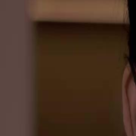
Le drama a été retiré.
PLUS JAMAIS VICTIME
Épisode
20
2.5K
2.7K
Regret
Amour après divorce
Amour tragique
La Désillusion Finale
Élodie exprime son profond désenchantement envers Maxime, révélant 
après des années de déceptions.Comment Élodie va-t-elle reconstruire 