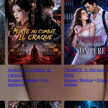
MORTE AU COMBAT, IL
TROMPÉE, JE PRENDS 
CRAQUE
PÈRE
Romance historique
⦁
Vies
Romance Moderne
⦁
Éthiqu
antérieures
familiale