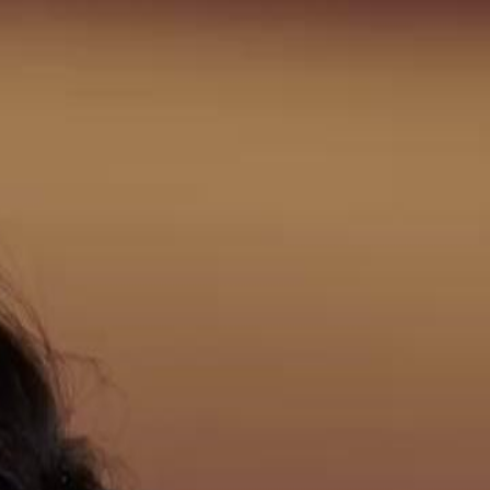
nnectez-vous pour commencer votre expérience
rsonnalisée
 connecter