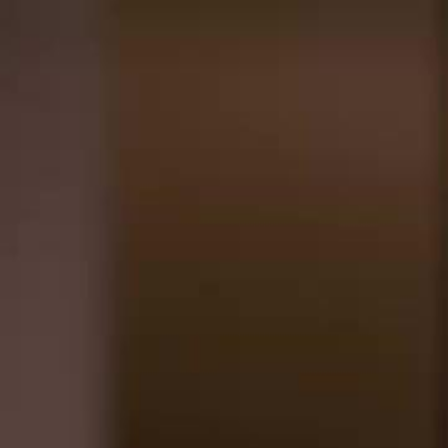
Accueil
Sé
Français
English
繁體中文
日本語
한국어
Español
แบบไท
Italiano
Deutsch
Français
Türkçe
Melayu
عربي
Tiến
Accueil
Séries
plus jamais victime Épisode 20