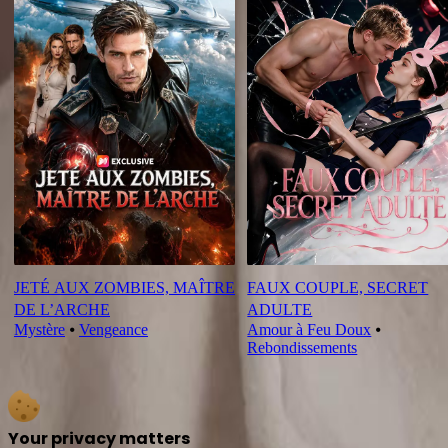
JETÉ AUX ZOMBIES, MAÎTRE
FAUX COUPLE, SECRET
DE L’ARCHE
ADULTE
Mystère
⦁
Vengeance
Amour à Feu Doux
⦁
Rebondissements
Your privacy matters