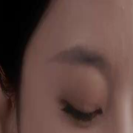
qu'elle a finalement tourné la page
sa vie après cette rupture déchirante