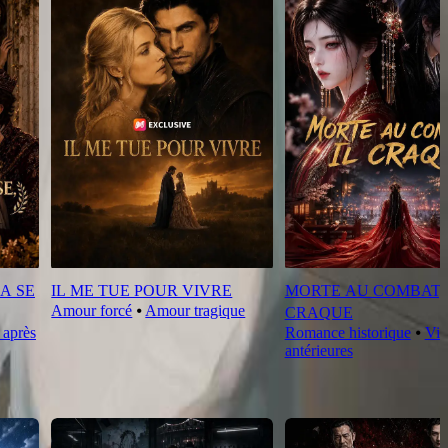
A SE
IL ME TUE POUR VIVRE
MORTE AU COMBAT, 
Amour forcé
⦁
Amour tragique
CRAQUE
après
Romance historique
⦁
Vie
antérieures