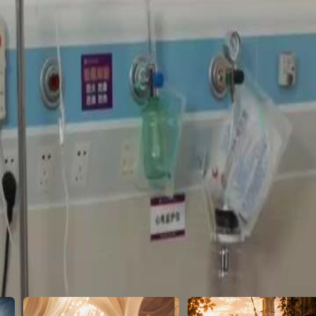
ration et lui demande de ne plus
vie après cette tragédie et cette
28
29
30
46
47
48
49