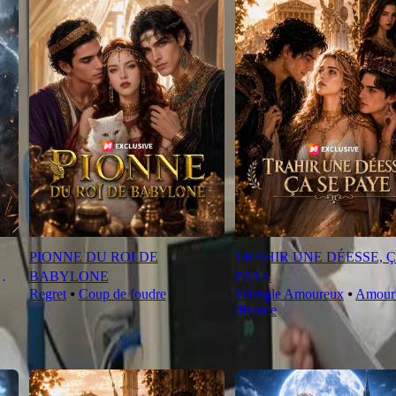
PIONNE DU ROI DE
TRAHIR UNE DÉESSE, Ç
BABYLONE
PAYE
Regret
⦁
Coup de foudre
Triangle Amoureux
⦁
Amour 
divorce