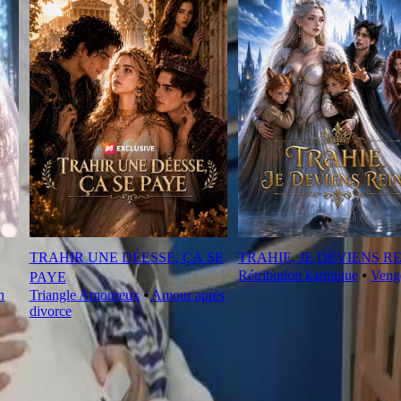
TRAHIR UNE DÉESSE, ÇA SE
TRAHIE, JE DEVIENS R
Rétribution karmique
⦁
Veng
PAYE
n
Triangle Amoureux
⦁
Amour après
divorce