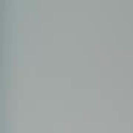
Accueil
Sé
Français
English
繁體中文
日本語
한국어
Español
แบบไท
Italiano
Deutsch
Français
Türkçe
Melayu
عربي
Tiến
Accueil
Séries
plus jamais victime Épisode 12