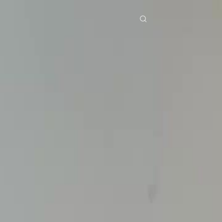
ries
Télécharger
Blog
Co
ย
Bahasa Indonesia
Português
简体中文
pe
g Việt
हिंदी
Se