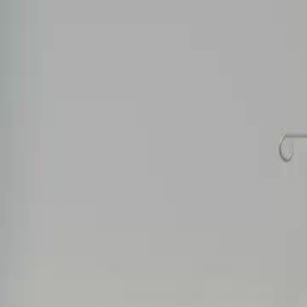
Le drama a été retiré.
PLUS JAMAIS VICTIME
Épisode
12
2.5K
2.7K
Regret
Amour après divorce
Amour tragique
La Rupture
Maxime vient s'excuser auprès d'Amélie après l'avoir accidentellement
une fausse couche. Cependant, ses excuses semblent plus centrées sur 