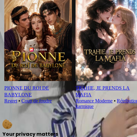
PIONNE DU ROI DE
TRAHIE, JE PRENDS LA
BABYLONE
MAFIA
Regret
⦁
Coup de foudre
Romance Moderne
⦁
Rétributio
karmique
Your privacy matters