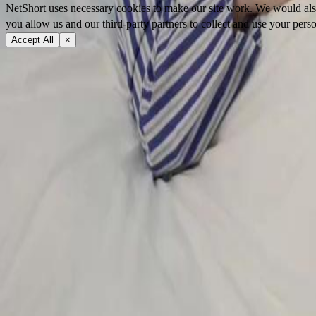
NetShort uses necessary cookies to make our site work. We would also l
you allow us and our third-party partners to collect and use your perso
Accept All
×
À propos
Conditions d'utilisation
Politique de confidentialité
FAQ
Contactez-nous
support@netshort.com
business@netshort.com
Communauté
Séries
Drames Épiques
Séries tendance
Télécharger l'application