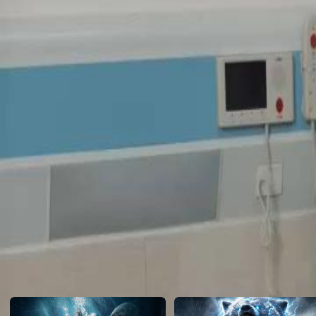
douleur d'Amélie. Écœurée par son égoïsme, Amélie annonce leur sépa
jamais se montrer devant elle.Comment Amélie va-t-elle reconstruire sa 
rupture douloureuse ?
Click to copy the link
Click to copy the link
1 - 30
31 -49
Tous les épisodes
1
2
3
4
5
6
7
8
9
10
11
13
14
15
16
17
18
19
20
21
22
23
24
25
26
27
31
32
33
34
35
36
37
38
39
40
41
42
43
44
45
Recommandé pour vous