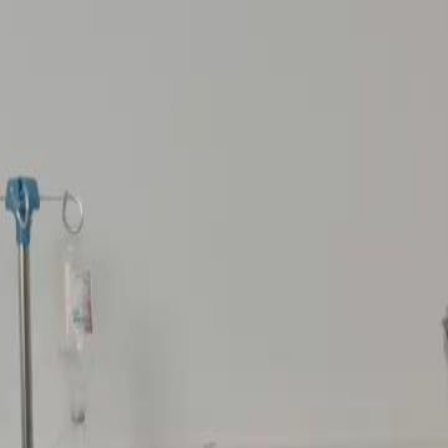
 poussée dans les escaliers, causant
sa secrétaire Florence que sur la