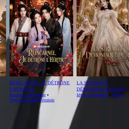
RÉINCARNÉE, JE DÉTRÔNE
LA SERVANTE
L'HÉRITIER
DÉMONIAQUE DU ROI
Romance historique
⦁
Idylle Champêtre
⦁
Palais
Développement Féminin