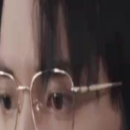
étériorer lorsque Maxime montre des
és, découvre la trahison de Maxime et