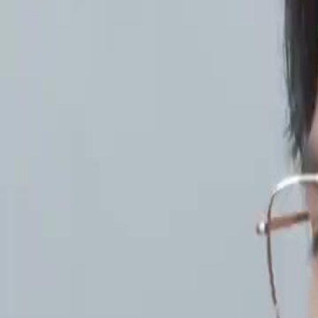
Le drama a été retiré.
PLUS JAMAIS VICTIME
Épisode
2
2.5K
2.7K
Regret
Amour après divorce
Amour tragique
Le poids de l'infertilité et de la trahison
Amélie et Maxime, confrontés à l'infertilité, voient leur relation se d
signes d'infidélité avec Florence. Amélie, enceinte après des difficult