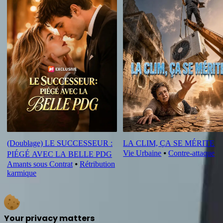
(Doublage) LE SUCCESSEUR :
LA CLIM, ÇA SE MÉRITE
Vie Urbaine
⦁
Contre-attaque
PIÉGÉ AVEC LA BELLE PDG
Amants sous Contrat
⦁
Rétribution
karmique
Your privacy matters