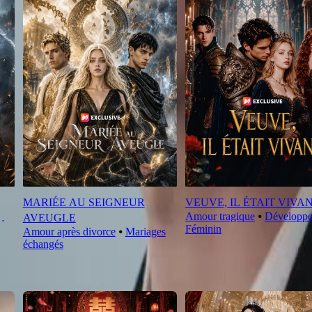
MARIÉE AU SEIGNEUR
VEUVE, IL ÉTAIT VIVA
Amour tragique
⦁
Développ
AVEUGLE
Féminin
Amour après divorce
⦁
Mariages
échangés