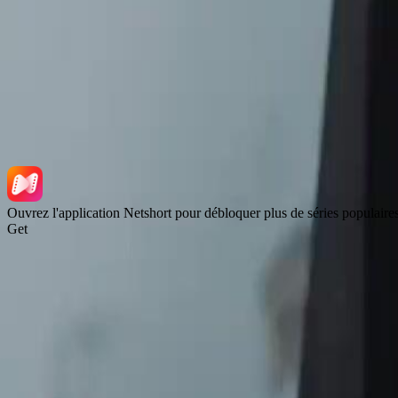
NetShort | All Rights Reserved |
2026
NETSTORY PTE. LTD.
Ouvrez l'application Netshort pour débloquer plus de séries populaire
Get
Accueil
Séries
Télécharger