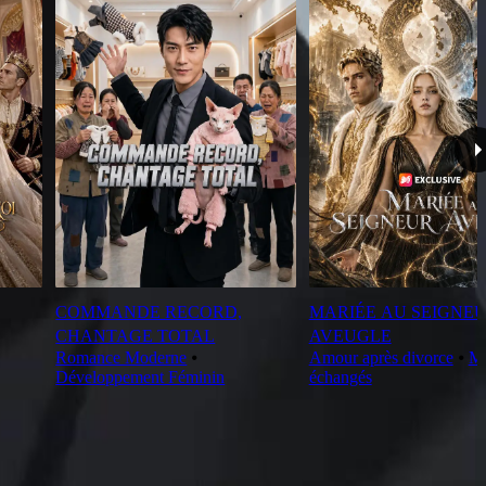
COMMANDE RECORD,
MARIÉE AU SEIGNE
CHANTAGE TOTAL
AVEUGLE
Romance Moderne
⦁
Amour après divorce
⦁
Ma
Développement Féminin
échangés