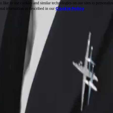
ike to use cookies and similar technologies on our sites to personalize
Cookie Policy
nal irformation as described in our
.