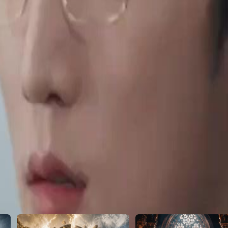
ge n'a jamais été officiellement
 comment Maxime réagira-t-il à cette
2
23
24
25
26
27
28
29
30
46
47
48
49