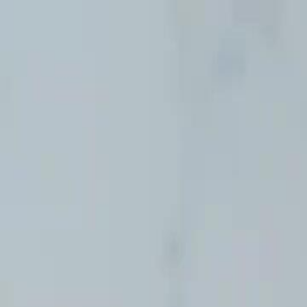
Accueil
Sé
Français
English
繁體中文
日本語
한국어
Español
แบบไท
Italiano
Deutsch
Français
Türkçe
Melayu
عربي
Tiến
Accueil
Séries
plus jamais victime Épisode 2