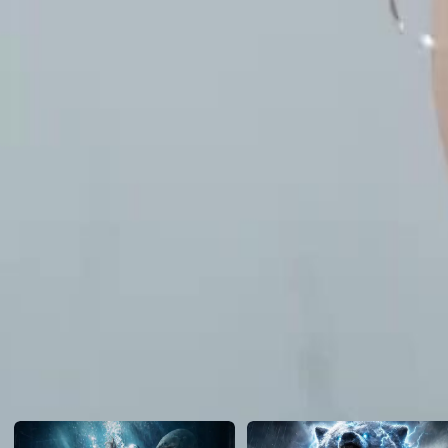
envisage d'interrompre sa grossesse, révélant également que leur maria
enregistré.Amélie suivra-t-elle son plan d'interrompre la grossesse et
décision ?
Click to copy the link
Click to copy the link
1 - 30
31 -49
Tous les épisodes
1
3
4
5
6
7
8
9
10
11
12
13
14
15
16
17
18
19
20
21
2
31
32
33
34
35
36
37
38
39
40
41
42
43
44
45
Recommandé pour vous