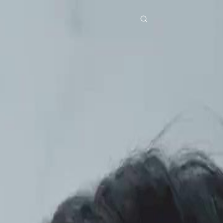
ries
Télécharger
Blog
Co
ย
Bahasa Indonesia
Português
简体中文
pe
g Việt
हिंदी
Se