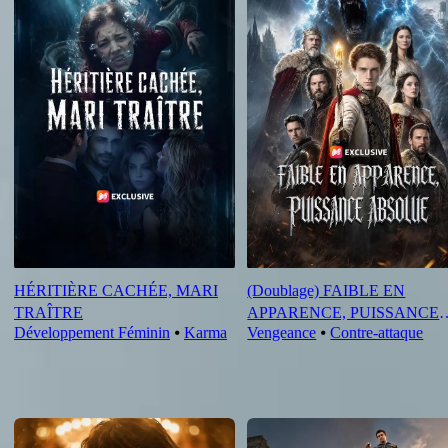
HÉRITIÈRE CACHÉE, MARI
(Doublage) FAIBLE EN
TRAÎTRE
APPARENCE, PUISSANCE
Développement Féminin
⦁
Karma
Vengeance
⦁
Contre-attaque
ABSOLUE
Nouveautés