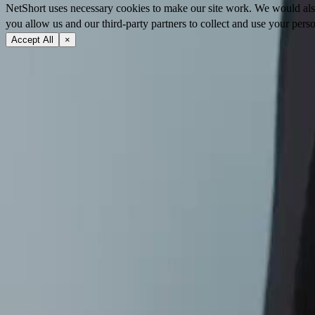
NetShort uses necessary cookies to make our site work. We would also l
you allow us and our third-party partners to collect and use your perso
Accept All
×
À propos
Conditions d'utilisation
Politique de confidentialité
FAQ
Contactez-nous
support@netshort.com
business@netshort.com
Communauté
Séries
Drames Épiques
Séries tendance
Télécharger l'application