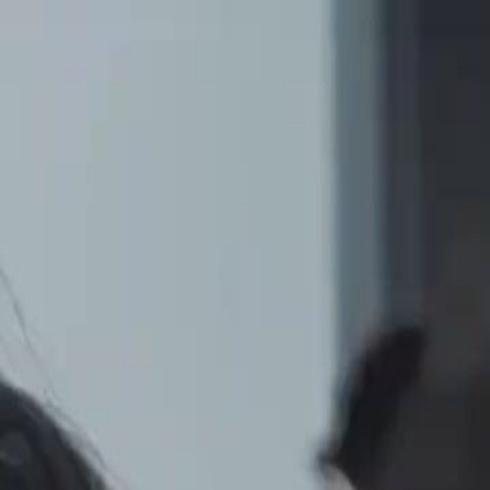
nnectez-vous pour commencer votre expérience
rsonnalisée
 connecter