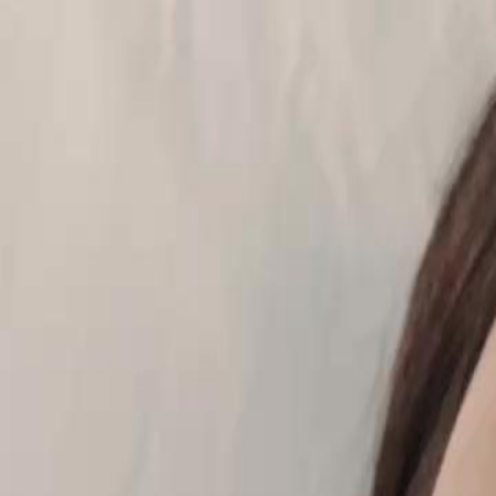
Le drama a été retiré.
PLUS JAMAIS VICTIME
Épisode
14
2.5K
2.7K
Regret
Amour après divorce
Amour tragique
La Trahison et le Drame
Amélie accuse Maxime de trahison après des accusations graves, révél
mariage. Maxime tente de se défendre en rejetant la faute sur Amélie, m