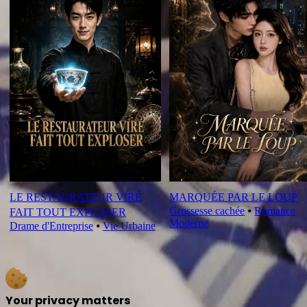
LE RESTAURATEUR VIRÉ
MARQUÉE PAR LE LOUP
Grossesse cachée
⦁
Romance
FAIT TOUT EXPLOSER
Moderne
Drame d'Entreprise
⦁
Vie Urbaine
Your privacy matters