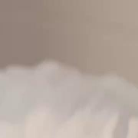
Accueil
Sé
Français
English
繁體中文
日本語
한국어
Español
แบบไท
Italiano
Deutsch
Français
Türkçe
Melayu
عربي
Tiến
Accueil
Séries
plus jamais victime Épisode 14