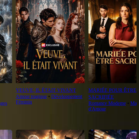
VEUVE, IL ÉTAIT VIVANT
MARIÉE POUR ÊTRE
Amour tragique
⦁
Développement
SACRIFIÉE
Féminin
ages
Romance Moderne
⦁
Mar
d'Amour