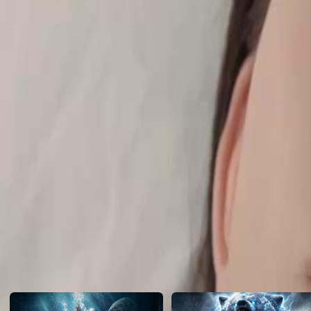
excuses, exacerbant les tensions entre eux.Maxime pourra-t-il regagne
accusations déchirantes ?
Click to copy the link
Click to copy the link
1 - 30
31 -49
Tous les épisodes
1
2
3
4
5
6
7
8
9
10
11
12
13
15
16
17
18
19
20
21
22
23
24
25
26
27
28
29
31
32
33
34
35
36
37
38
39
40
41
42
43
44
45
Recommandé pour vous