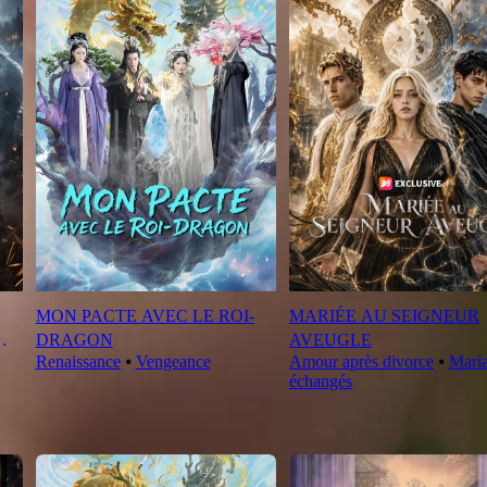
MON PACTE AVEC LE ROI-
MARIÉE AU SEIGNEUR
DRAGON
AVEUGLE
Renaissance
⦁
Vengeance
Amour après divorce
⦁
Mari
échangés