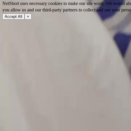
NetShort uses necessary cookies to make our site work. We would also l
you allow us and our third-party partners to collect and use your perso
Accept All
×
À propos
Conditions d'utilisation
Politique de confidentialité
FAQ
Contactez-nous
support@netshort.com
business@netshort.com
Communauté
Séries
Drames Épiques
Séries tendance
Télécharger l'application