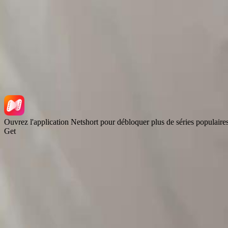
NetShort | All Rights Reserved |
2026
NETSTORY PTE. LTD.
Ouvrez l'application Netshort pour débloquer plus de séries populaire
Get
Accueil
Séries
Télécharger