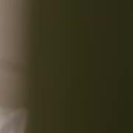
nnectez-vous pour commencer votre expérience
rsonnalisée
 connecter