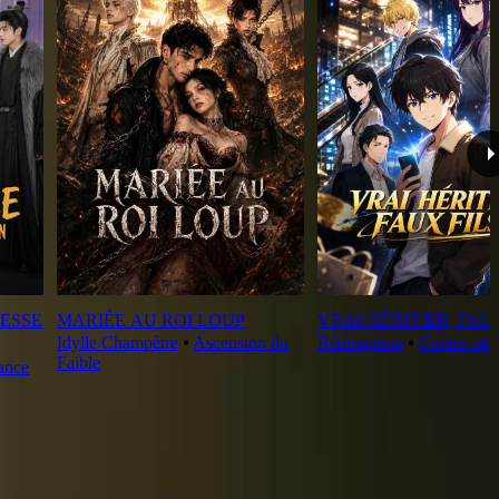
ESSE
MARIÉE AU ROI LOUP
VRAI HÉRITIER, FAU
Idylle Champêtre
⦁
Ascension du
Rédemption
⦁
Contre-att
Faible
ance