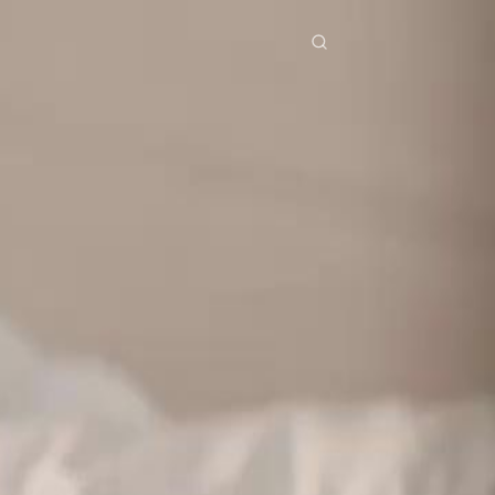
ries
Télécharger
Blog
Co
ย
Bahasa Indonesia
Português
简体中文
pe
g Việt
हिंदी
Se