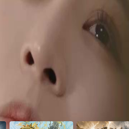
r la confiance d'Amélie après ces
30
46
47
48
49