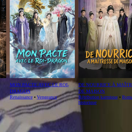
MON PACTE AVEC LE ROI-
DE NOURRICE À MAÎTR
DRAGON
DE MAISON
Renaissance
⦁
Vengeance
Rétribution karmique
⦁
Rom
historique