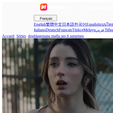
Accueil
Sé
Français
English
繁體中文
日本語
한국어
Español
แบบไท
Italiano
Deutsch
Français
Türkçe
Melayu
عربي
Tiến
Accueil
Séries
doublagepapa mafia ses 6 surprises