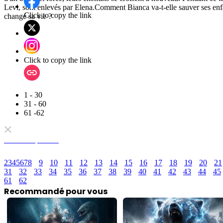
Levi, sont enlevés par Elena.Comment Bianca va-t-elle sauver ses enf
Click to copy the link
changé sa vie ?
Click to copy the link
1 - 30
31 - 60
61 -62
Tous les épisodes
2
3
4
5
6
7
8
9
10
11
12
13
14
15
16
17
18
19
20
21
31
32
33
34
35
36
37
38
39
40
41
42
43
44
45
61
62
Recommandé pour vous