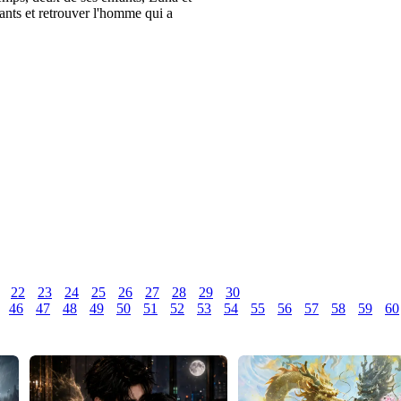
ants et retrouver l'homme qui a
22
23
24
25
26
27
28
29
30
46
47
48
49
50
51
52
53
54
55
56
57
58
59
60