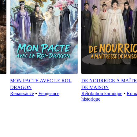
MON PACTE AVEC LE ROI-
DE NOURRICE À MAÎTR
DRAGON
DE MAISON
Renaissance
⦁
Vengeance
Rétribution karmique
⦁
Rom
historique