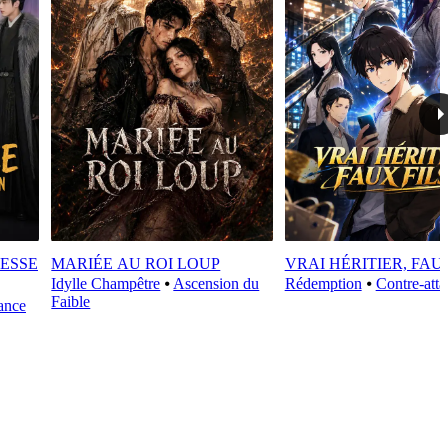
ESSE
MARIÉE AU ROI LOUP
VRAI HÉRITIER, FAU
Idylle Champêtre
⦁
Ascension du
Rédemption
⦁
Contre-att
Faible
ance