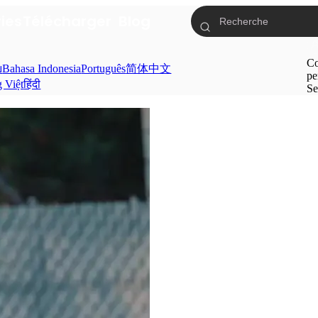
ries
Télécharger
Blog
Co
ย
Bahasa Indonesia
Português
简体中文
pe
g Việt
हिंदी
Se