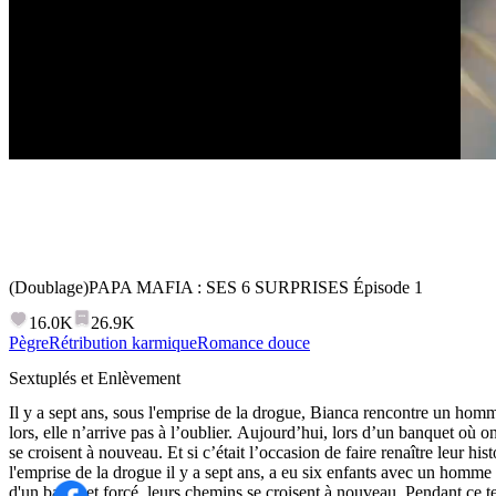
(Doublage)PAPA MAFIA : SES 6 SURPRISES
Épisode
1
16.0K
26.9K
Pègre
Rétribution karmique
Romance douce
Sextuplés et Enlèvement
Il y a sept ans, sous l'emprise de la drogue, Bianca rencontre un homm
lors, elle n’arrive pas à l’oublier. Aujourd’hui, lors d’un banquet où o
se croisent à nouveau. Et si c’était l’occasion de faire renaître leur histoire ? Épisode 1:Bian
l'emprise de la drogue il y a sept ans, a eu six enfants avec un homme 
d'un banquet forcé, leurs chemins se croisent à nouveau. Pendant ce t