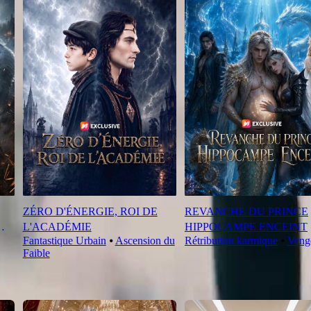
ZÉRO D'ÉNERGIE, ROI DE
REVANCHE DU PRINCE
L'ACADÉMIE
HIPPOCAMPE ENCEINT
Fantastique Urbain
⦁
Ascension du
Rétribution karmique
⦁
Veng
Faible