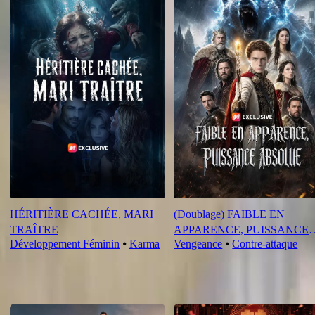
HÉRITIÈRE CACHÉE, MARI
(Doublage) FAIBLE EN
TRAÎTRE
APPARENCE, PUISSANCE
Développement Féminin
⦁
Karma
Vengeance
⦁
Contre-attaque
ABSOLUE
Nouveautés