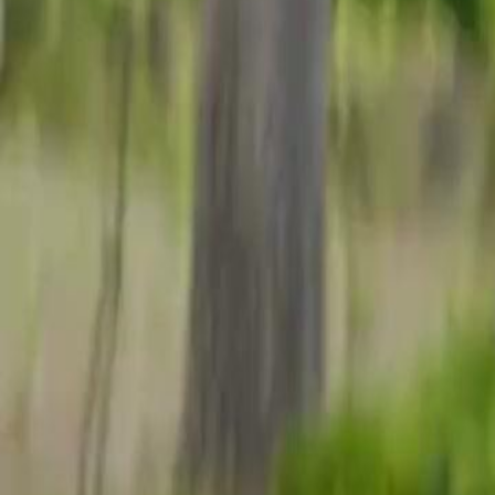
Débloquer cet épisode
(Doublage) POINGS LUI & ELLE
Épisode
29
6.6K
11.7K
Couple de pouvoir
Loup déguisé
Satisfaisant
La Vérité Cachée
Jenny, ancienne Reine du Combat, est confrontée à son passé lorsque 
révèle un incident vieux de cinq ans impliquant douze mercenaires et