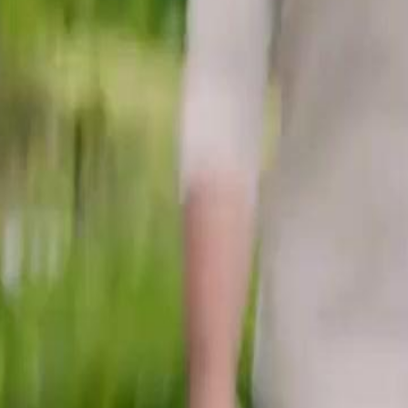
son rival Lloyd Smith la provoque et
 une récompense de 500 000 dollars