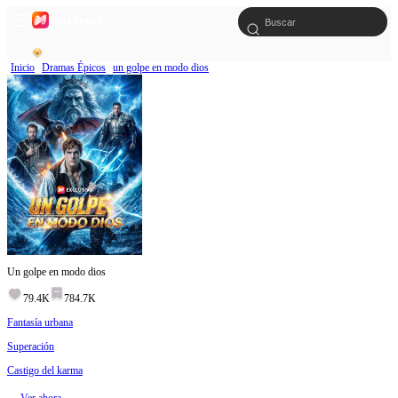
Inicio
Dramas Épicos
un golpe en modo dios
Un golpe en modo dios
79.4K
784.7K
Fantasía urbana
Superación
Castigo del karma