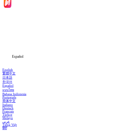
Inicio
Dramas
Descargar
Noticias
Español
English
繁體中文
日本語
한국어
Español
แบบไทย
Bahasa Indonesia
Português
简体中文
Italiano
Deutsch
Français
Türkçe
Melayu
عربي
Tiếng Việt
हिंदी