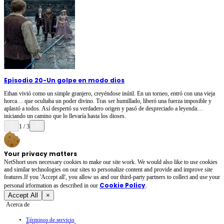
Episodio 20
-
Un golpe en modo dios
Ethan vivió como un simple granjero, creyéndose inútil. En un torneo, entró con una vieja
horca… que ocultaba un poder divino. Tras ser humillado, liberó una fuerza imposible y
aplastó a todos. Así despertó su verdadero origen y pasó de despreciado a leyenda…
iniciando un camino que lo llevaría hasta los dioses.
1
/
3
Your privacy matters
NetShort uses necessary cookies to make our site work. We would also like to use cookies
and similar technologies on our sites to personalize content and provide and improve site
features.If you 'Accept all', you allow us and our third-party partners to collect and use your
Cookie Policy
personal irformation as described in our
.
Accept All
×
Acerca de
Términos de servicio