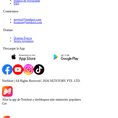
Política de privacidad
FAQ
Contáctanos
support@netshort.com
business@netshort.com
Dramas
Dramas Épicos
Series populares
Descargar la App
NetShort | All Rights Reserved |
2026
NETSTORY PTE. LTD.
Abre la app de Netshort y desbloquea más miniseries populares
Get