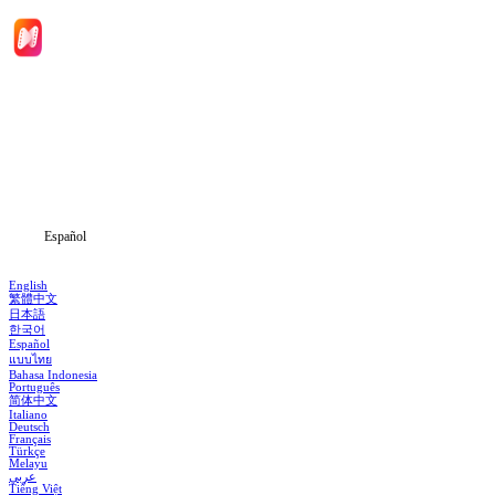
Inicio
Dramas
Descargar
Noticias
Español
English
繁體中文
日本語
한국어
Español
แบบไทย
Bahasa Indonesia
Português
简体中文
Italiano
Deutsch
Français
Türkçe
Melayu
عربي
Tiếng Việt