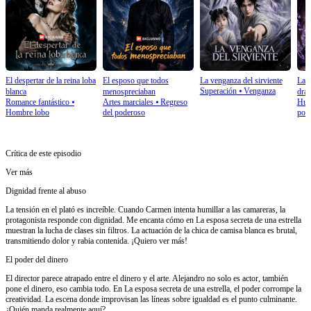
El despertar de la reina loba
El esposo que todos
La venganza del sirviente
La v
Superación
⦁
Venganza
blanca
menospreciaban
dra
Romance fantástico
⦁
Artes marciales
⦁
Regreso
Huid
Hombre lobo
del poderoso
por 
Crítica de este episodio
Ver más
Dignidad frente al abuso
La tensión en el plató es increíble. Cuando Carmen intenta humillar a las camareras, la
protagonista responde con dignidad. Me encanta cómo en La esposa secreta de una estrella
muestran la lucha de clases sin filtros. La actuación de la chica de camisa blanca es brutal,
transmitiendo dolor y rabia contenida. ¡Quiero ver más!
El poder del dinero
El director parece atrapado entre el dinero y el arte. Alejandro no solo es actor, también
pone el dinero, eso cambia todo. En La esposa secreta de una estrella, el poder corrompe la
creatividad. La escena donde improvisan las líneas sobre igualdad es el punto culminante.
¿Quién manda realmente aquí?