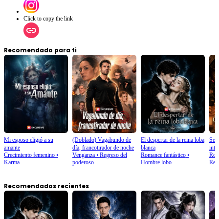
Click to copy the link
Recomendado para ti
Mi esposo eligió a su
(Doblado) Vagabundo de
El despertar de la reina loba
Sedu
amante
día, francotirador de noche
blanca
inte
Crecimiento femenino
⦁
Venganza
⦁
Regreso del
Romance fantástico
⦁
Rom
Karma
poderoso
Hombre lobo
Ren
Recomendados recientes