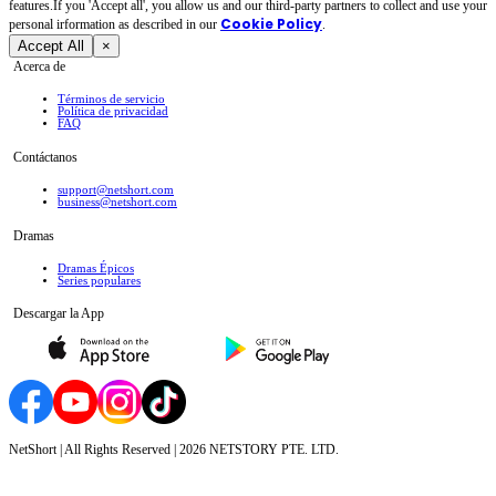
features.If you 'Accept all', you allow us and our third-party partners to collect and use your
Cookie Policy
personal irformation as described in our
.
Accept All
×
Acerca de
Términos de servicio
Política de privacidad
FAQ
Contáctanos
support@netshort.com
business@netshort.com
Dramas
Dramas Épicos
Series populares
Descargar la App
NetShort | All Rights Reserved |
2026
NETSTORY PTE. LTD.