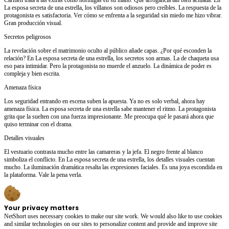
La esposa secreta de una estrella, los villanos son odiosos pero creíbles. La respuesta de la
protagonista es satisfactoria. Ver cómo se enfrenta a la seguridad sin miedo me hizo vibrar.
Gran producción visual.
Secretos peligrosos
La revelación sobre el matrimonio oculto al público añade capas. ¿Por qué esconden la
relación? En La esposa secreta de una estrella, los secretos son armas. La de chaqueta usa
eso para intimidar. Pero la protagonista no muerde el anzuelo. La dinámica de poder es
compleja y bien escrita.
Amenaza física
Los seguridad entrando en escena suben la apuesta. Ya no es solo verbal, ahora hay
amenaza física. La esposa secreta de una estrella sabe mantener el ritmo. La protagonista
grita que la suelten con una fuerza impresionante. Me preocupa qué le pasará ahora que
quiso terminar con el drama.
Detalles visuales
El vestuario contrasta mucho entre las camareras y la jefa. El negro frente al blanco
simboliza el conflicto. En La esposa secreta de una estrella, los detalles visuales cuentan
mucho. La iluminación dramática resalta las expresiones faciales. Es una joya escondida en
la plataforma. Vale la pena verla.
Your privacy matters
NetShort uses necessary cookies to make our site work. We would also like to use cookies
and similar technologies on our sites to personalize content and provide and improve site