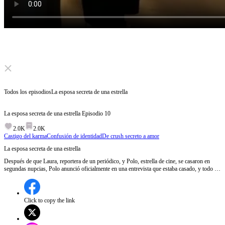
Click to unmute
Todos los episodios
La esposa secreta de una estrella
La esposa secreta de una estrella
Episodio
10
2.0K
2.0K
Castigo del karma
Confusión de identidad
De crush secreto a amor
La esposa secreta de una estrella
Después de que Laura, reportera de un periódico, y Polo, estrella de cine, se casaron en
segundas nupcias, Polo anunció oficialmente en una entrevista que estaba casado, y todo el
mundo del espectáculo quedó conmocionado y especuló sobre quién era su esposa. La
hermanastra de Laura, Serena, afirmó ser la esposa de la estrella de cine y supone, con
razón, que Laura estuvo casada con un mendigo, por lo que Laura se sintió humillada.
Click to copy the link