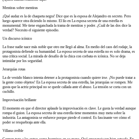
Mentiras sobre mentiras
¡Qué audaz es la de chaqueta negra! Dice que es la esposa de Alejandro en secreto. Pero
luego aparece otra diciendo lo mismo. El lío en La esposa secreta de una estrella es
monumental. Me tiene enganchada la trama de mentiras y poder. ¿Cuál de las dos dice la
verdad? Necesito el siguiente episodio.
Un discurso icónico
La frase nadie nace más noble que otro me llegó al alma. En medio del caos del rodaje, la
protagonista defiende su humanidad. La esposa secreta de una estrella no es solo drama, es
una crítica social. La mirada de desafío de la chica con corbata es icónica. No se deja
intimidar por los seguridad.
Jerarquías rotas
La de vestido blanco intenta detener a la protagonista cuando quiere irse. ¡No puede tratar a
la gente como objetos! En La esposa secreta de una estrella, las jerarquías se rompen. Me
gusta que la actriz principal no se quede callada ante el abuso. La tensión se corta con un
cuchillo.
Improvisación brillante
El momento en que el director aplaude la improvisación es clave. Le gusta la verdad aunque
rompa el guion. La esposa secreta de una estrella tiene momentos muy meta sobre la
industria. La antagonista se enfurece porque pierde el control. Es fascinante ver cómo el
poder se resquebraja ante ella.
Villana creíble
Carmen trata a las extras como hormigas en su mano. Qué arrogancia tan bien actuada. En