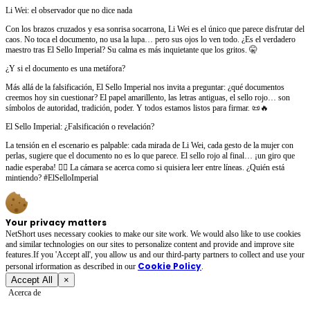
Li Wei: el observador que no dice nada
Con los brazos cruzados y esa sonrisa socarrona, Li Wei es el único que parece disfrutar del
caos. No toca el documento, no usa la lupa… pero sus ojos lo ven todo. ¿Es el verdadero
maestro tras El Sello Imperial? Su calma es más inquietante que los gritos. 🤫
¿Y si el documento es una metáfora?
Más allá de la falsificación, El Sello Imperial nos invita a preguntar: ¿qué documentos
creemos hoy sin cuestionar? El papel amarillento, las letras antiguas, el sello rojo… son
símbolos de autoridad, tradición, poder. Y todos estamos listos para firmar. 📜🔥
El Sello Imperial: ¿Falsificación o revelación?
La tensión en el escenario es palpable: cada mirada de Li Wei, cada gesto de la mujer con
perlas, sugiere que el documento no es lo que parece. El sello rojo al final… ¡un giro que
nadie esperaba! 🕵️‍♂️ La cámara se acerca como si quisiera leer entre líneas. ¿Quién está
mintiendo? #ElSelloImperial
Your privacy matters
NetShort uses necessary cookies to make our site work. We would also like to use cookies
and similar technologies on our sites to personalize content and provide and improve site
features.If you 'Accept all', you allow us and our third-party partners to collect and use your
Cookie Policy
personal irformation as described in our
.
Accept All
×
Acerca de