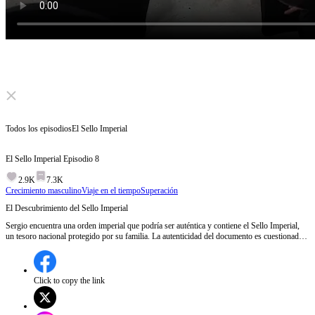
Click to unmute
Todos los episodios
El Sello Imperial
El Sello Imperial
Episodio
8
2.9K
7.3K
Crecimiento masculino
Viaje en el tiempo
Superación
El Descubrimiento del Sello Imperial
Sergio encuentra una orden imperial que podría ser auténtica y contiene el Sello Imperial,
un tesoro nacional protegido por su familia. La autenticidad del documento es cuestionada,
pero finalmente se confirma su validez, revelando que el Sello Imperial está dentro.¿Qué
secretos oculta el Sello Imperial y cómo afectará su descubrimiento a Sergio y su familia?
Click to copy the link