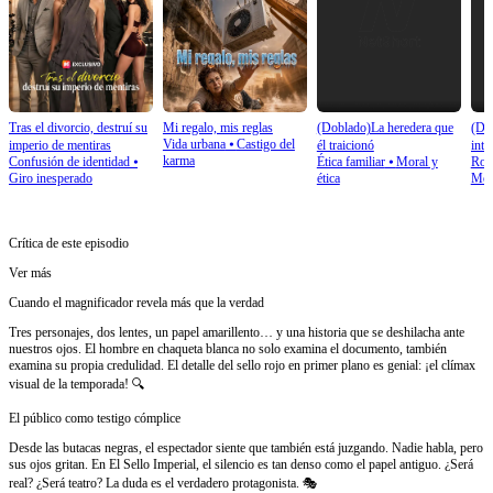
Tras el divorcio, destruí su
Mi regalo, mis reglas
(Doblado)La heredera que
(Do
Vida urbana
⦁
Castigo del
imperio de mentiras
él traicionó
inte
karma
Confusión de identidad
⦁
Ética familiar
⦁
Moral y
Rom
impe
Giro inesperado
ética
Mod
Crítica de este episodio
Ver más
Cuando el magnificador revela más que la verdad
Tres personajes, dos lentes, un papel amarillento… y una historia que se deshilacha ante
nuestros ojos. El hombre en chaqueta blanca no solo examina el documento, también
examina su propia credulidad. El detalle del sello rojo en primer plano es genial: ¡el clímax
visual de la temporada! 🔍
El público como testigo cómplice
Desde las butacas negras, el espectador siente que también está juzgando. Nadie habla, pero
sus ojos gritan. En El Sello Imperial, el silencio es tan denso como el papel antiguo. ¿Será
real? ¿Será teatro? La duda es el verdadero protagonista. 🎭