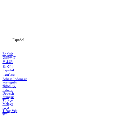
Dramas
Descargar
Noticias
Español
English
繁體中文
日本語
한국어
Español
แบบไทย
Bahasa Indonesia
Português
简体中文
Italiano
Deutsch
Français
Türkçe
Melayu
عربي
Tiếng Việt
हिंदी