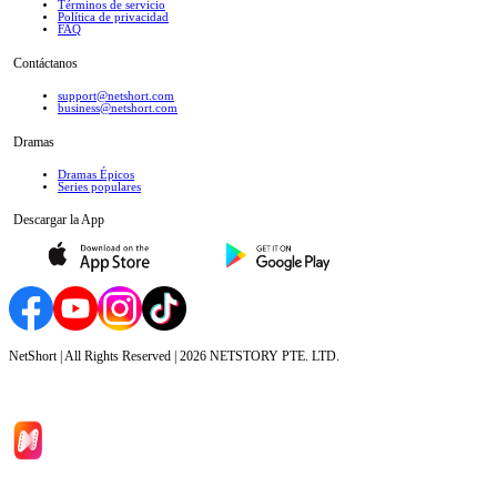
Términos de servicio
Política de privacidad
FAQ
Contáctanos
support@netshort.com
business@netshort.com
Dramas
Dramas Épicos
Series populares
Descargar la App
NetShort | All Rights Reserved |
2026
NETSTORY PTE. LTD.
Inicio