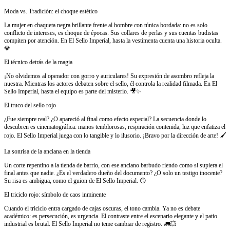
Moda vs. Tradición: el choque estético
La mujer en chaqueta negra brillante frente al hombre con túnica bordada: no es solo
conflicto de intereses, es choque de épocas. Sus collares de perlas y sus cuentas budistas
compiten por atención. En El Sello Imperial, hasta la vestimenta cuenta una historia oculta.
💎
El técnico detrás de la magia
¡No olvidemos al operador con gorro y auriculares! Su expresión de asombro refleja la
nuestra. Mientras los actores debaten sobre el sello, él controla la realidad filmada. En El
Sello Imperial, hasta el equipo es parte del misterio. 🎥✨
El truco del sello rojo
¿Fue siempre real? ¿O apareció al final como efecto especial? La secuencia donde lo
descubren es cinematográfica: manos temblorosas, respiración contenida, luz que enfatiza el
rojo. El Sello Imperial juega con lo tangible y lo ilusorio. ¡Bravo por la dirección de arte! 🖌️
La sonrisa de la anciana en la tienda
Un corte repentino a la tienda de barrio, con ese anciano barbudo riendo como si supiera el
final antes que nadie. ¿Es el verdadero dueño del documento? ¿O solo un testigo inocente?
Su risa es ambigua, como el guion de El Sello Imperial. 😏
El triciclo rojo: símbolo de caos inminente
Cuando el triciclo entra cargado de cajas oscuras, el tono cambia. Ya no es debate
académico: es persecución, es urgencia. El contraste entre el escenario elegante y el patio
industrial es brutal. El Sello Imperial no teme cambiar de registro. 🚛💥