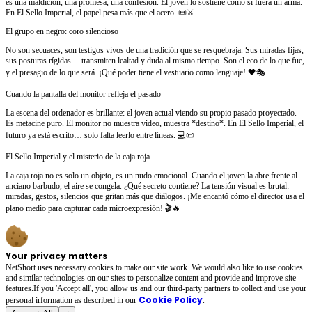
es una maldición, una promesa, una confesión. El joven lo sostiene como si fuera un arma.
En El Sello Imperial, el papel pesa más que el acero. 📜⚔️
El grupo en negro: coro silencioso
No son secuaces, son testigos vivos de una tradición que se resquebraja. Sus miradas fijas,
sus posturas rígidas… transmiten lealtad y duda al mismo tiempo. Son el eco de lo que fue,
y el presagio de lo que será. ¡Qué poder tiene el vestuario como lenguaje! 🖤🎭
Cuando la pantalla del monitor refleja el pasado
La escena del ordenador es brillante: el joven actual viendo su propio pasado proyectado.
Es metacine puro. El monitor no muestra video, muestra *destino*. En El Sello Imperial, el
futuro ya está escrito… solo falta leerlo entre líneas. 💻📜
El Sello Imperial y el misterio de la caja roja
La caja roja no es solo un objeto, es un nudo emocional. Cuando el joven la abre frente al
anciano barbudo, el aire se congela. ¿Qué secreto contiene? La tensión visual es brutal:
miradas, gestos, silencios que gritan más que diálogos. ¡Me encantó cómo el director usa el
plano medio para capturar cada microexpresión! 🎬🔥
Your privacy matters
NetShort uses necessary cookies to make our site work. We would also like to use cookies
and similar technologies on our sites to personalize content and provide and improve site
features.If you 'Accept all', you allow us and our third-party partners to collect and use your
Cookie Policy
personal irformation as described in our
.