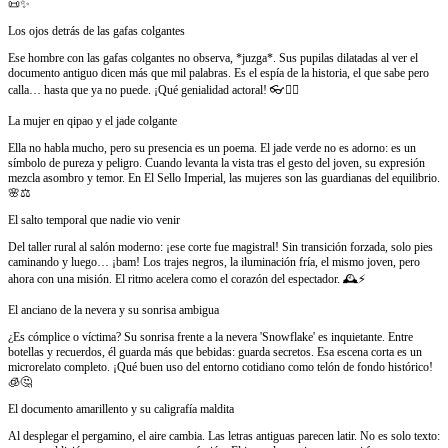
📜✨
Los ojos detrás de las gafas colgantes
Ese hombre con las gafas colgantes no observa, *juzga*. Sus pupilas dilatadas al ver el
documento antiguo dicen más que mil palabras. Es el espía de la historia, el que sabe pero
calla… hasta que ya no puede. ¡Qué genialidad actoral! 👓🕵️‍♂️
La mujer en qipao y el jade colgante
Ella no habla mucho, pero su presencia es un poema. El jade verde no es adorno: es un
símbolo de pureza y peligro. Cuando levanta la vista tras el gesto del joven, su expresión
mezcla asombro y temor. En El Sello Imperial, las mujeres son las guardianas del equilibrio.
🌸⚖️
El salto temporal que nadie vio venir
Del taller rural al salón moderno: ¡ese corte fue magistral! Sin transición forzada, solo pies
caminando y luego… ¡bam! Los trajes negros, la iluminación fría, el mismo joven, pero
ahora con una misión. El ritmo acelera como el corazón del espectador. 🕰️⚡
El anciano de la nevera y su sonrisa ambigua
¿Es cómplice o víctima? Su sonrisa frente a la nevera 'Snowflake' es inquietante. Entre
botellas y recuerdos, él guarda más que bebidas: guarda secretos. Esa escena corta es un
microrelato completo. ¡Qué buen uso del entorno cotidiano como telón de fondo histórico!
🧊🤔
El documento amarillento y su caligrafía maldita
Al desplegar el pergamino, el aire cambia. Las letras antiguas parecen latir. No es solo texto: