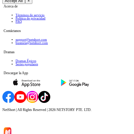
Accept All
×
Acerca de
Términos de servicio
Política de privacidad
FAQ
Contáctanos
support@netshort.com
business@netshort.com
Dramas
Dramas Épicos
Series populares
Descargar la App
NetShort | All Rights Reserved |
2026
NETSTORY PTE. LTD.