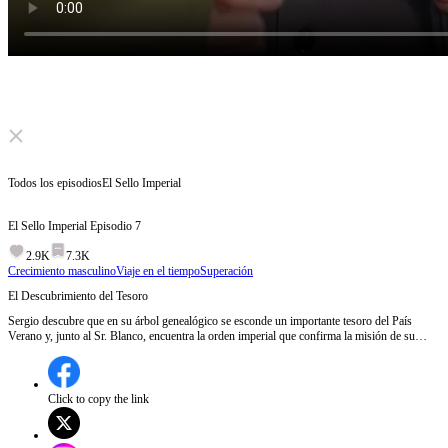
Click to unmute
Todos los episodios
El Sello Imperial
El Sello Imperial
Episodio
7
2.9K
7.3K
Crecimiento masculino
Viaje en el tiempo
Superación
El Descubrimiento del Tesoro
Sergio descubre que en su árbol genealógico se esconde un importante tesoro del País
Verano y, junto al Sr. Blanco, encuentra la orden imperial que confirma la misión de su
familia de proteger y abrir la Caja de Pedro para sacar el Sello Imperial.¿Podrá Sergio y el
Sr. Blanco abrir correctamente la Caja de Pedro esta vez y evitar los errores del pasado?
Click to copy the link