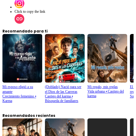
Click to copy the link
Recomendado para ti
Mi esposo eligió a su
(Doblado) Nació para ser
Mi regalo, mis reglas
El d
Vida urbana
⦁
Castigo del
amante
el Dios de las Carreras
regr
karma
Crecimiento femenino
⦁
Castigo del karma
⦁
Sup
Karma
Búsqueda de familiares
Recomendados recientes