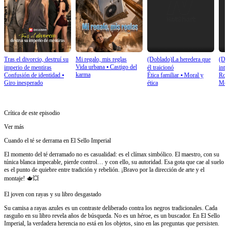
Tras el divorcio, destruí su
Mi regalo, mis reglas
(Doblado)La heredera que
(Do
Vida urbana
⦁
Castigo del
imperio de mentiras
él traicionó
inte
karma
Confusión de identidad
⦁
Ética familiar
⦁
Moral y
Rom
impe
Giro inesperado
ética
Mod
Crítica de este episodio
Ver más
Cuando el té se derrama en El Sello Imperial
El momento del té derramado no es casualidad: es el clímax simbólico. El maestro, con su
túnica blanca impecable, pierde control… y con ello, su autoridad. Esa gota que cae al suelo
es el punto de quiebre entre tradición y rebelión. ¡Bravo por la dirección de arte y el
montaje! 🫖💥
El joven con rayas y su libro desgastado
Su camisa a rayas azules es un contraste deliberado contra los negros tradicionales. Cada
rasguño en su libro revela años de búsqueda. No es un héroe, es un buscador. En El Sello
Imperial, la verdadera herencia no está en los objetos, sino en las preguntas que persisten.