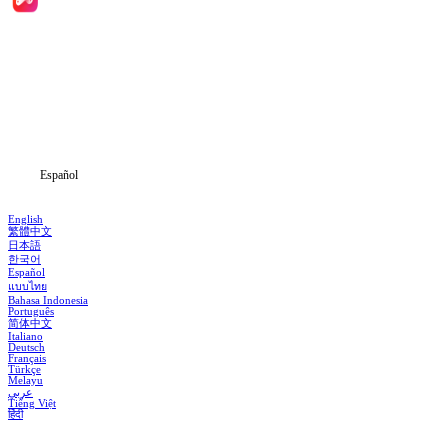
Inicio
Dramas
Descargar
Noticias
Español
English
繁體中文
日本語
한국어
Español
แบบไทย
Bahasa Indonesia
Português
简体中文
Italiano
Deutsch
Français
Türkçe
Melayu
عربي
Tiếng Việt
हिंदी