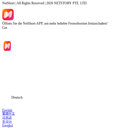
NetShort | All Rights Reserved |
2026
NETSTORY PTE. LTD.
Öffnen Sie die NetShort-APP, um mehr beliebte Fernsehserien freizuschalten!
Get
Hauptseite
Serien
Herunterladen
Informationen
Deutsch
English
繁體中文
日本語
한국어
Español