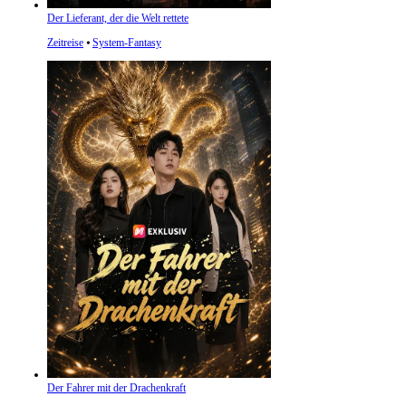
Der Lieferant, der die Welt rettete
Zeitreise
⦁
System-Fantasy
Der Fahrer mit der Drachenkraft