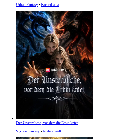
Urban Fantasy
⦁
Rachedrama
Der Unsterbliche, vor dem die Erbin kniet
System-Fantasy
⦁
Andere Welt