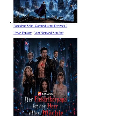
Poseidons Sohn: Gottmodus mit Dreizack 2
Urban Fantasy
⦁
Vom Niemand zum Star