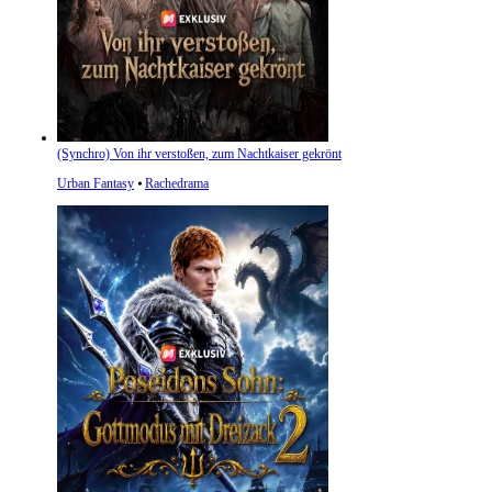
(Synchro) Von ihr verstoßen, zum Nachtkaiser gekrönt
Urban Fantasy
⦁
Rachedrama