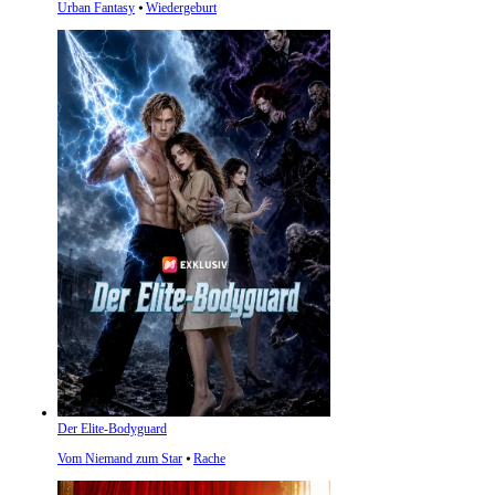
Urban Fantasy
⦁
Wiedergeburt
Der Elite-Bodyguard
Vom Niemand zum Star
⦁
Rache