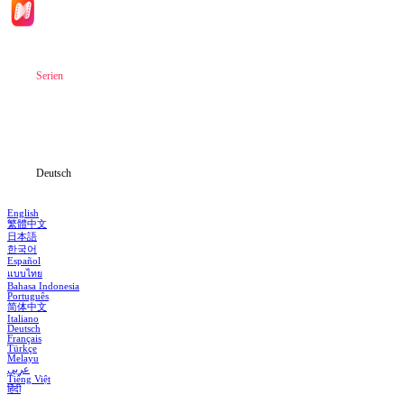
Hauptseite
Serien
Herunterladen
Informationen
Deutsch
English
繁體中文
日本語
한국어
Español
แบบไทย
Bahasa Indonesia
Português
简体中文
Italiano
Deutsch
Français
Türkçe
Melayu
عربي
Tiếng Việt
हिंदी