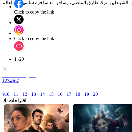
Click to copy the link
Click to copy the link
1 -20
كامل المسلسلات
1
2
3
4
5
6
7
9
10
11
12
13
14
15
16
17
18
19
20
اقتراحات لك