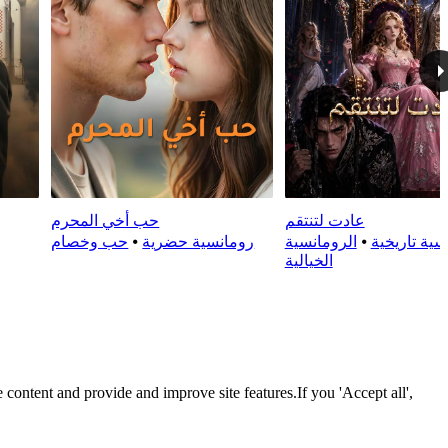
عادت لتنتقم
حب أخي المحرم
سية تاريخية
⦁
الرومانسية
رومانسية حضرية
⦁
حب وخصام
الخيالية
 content and provide and improve site features.If you 'Accept all',