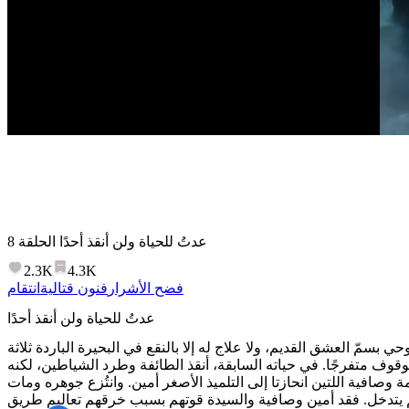
عدتُ للحياة ولن أنقذ أحدًا
الحلقة
8
2.3K
4.3K
فضح الأشرار
فنون قتالية
انتقام
عدتُ للحياة ولن أنقذ أحدًا
 بسمّ العشق القديم، ولا علاج له إلا بالنقع في البحيرة الباردة ثلاثة
الوقوف متفرجًا. في حياته السابقة، أنقذ الطائفة وطرد الشياطين، لكنه
 وصافية اللتين انحازتا إلى التلميذ الأصغر أمين. وانتُزع جوهره ومات
 يتدخل. فقد أمين وصافية والسيدة قوتهم بسبب خرقهم تعاليم طريق