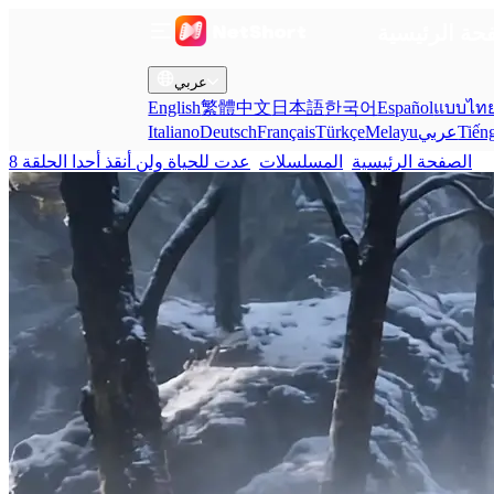
حة الرئيسية
عربي
English
繁體中文
日本語
한국어
Español
แบบไท
Tiến
عربي
Melayu
Türkçe
Français
Deutsch
Italiano
الصفحة الرئيسية
المسلسلات
عدت للحياة ولن أنقذ أحدا الحلقة 8