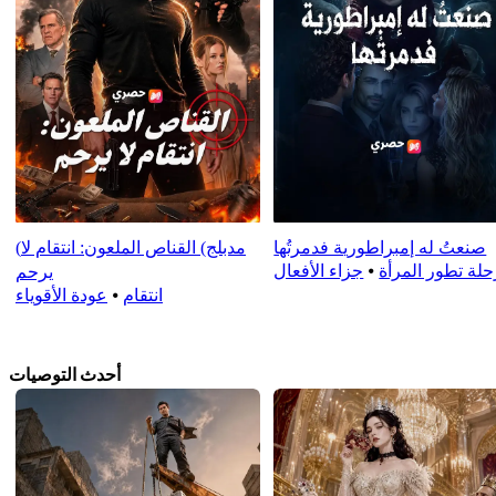
صنعتُ له إمبراطورية فدمرتُها
(مدبلج) القناص الملعون: انتقام لا
حلة تطور المرأة
⦁
جزاء الأفعال
يرحم
انتقام
⦁
عودة الأقوياء
أحدث التوصيات