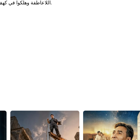
اللاعاطفة وهلكوا في كهف الشياطين. ترك طارق الماضي، وسافر مع ساحرة سلمى في العالم.