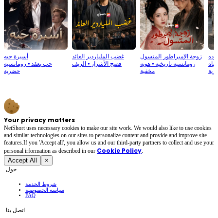
رده
زوجة الإمبراطور المتسول
غضب الملياردير العائد
أسيرة حبه
حياة
رومانسية تاريخية
⦁
هوية
فضح الأشرار
⦁
الريف
حب بعقد
⦁
رومانسية
رية
مخفية
حضرية
Your privacy matters
NetShort uses necessary cookies to make our site work. We would also like to use cookies
and similar technologies on our sites to personalize content and provide and improve site
features.If you 'Accept all', you allow us and our third-party partners to collect and use your
Cookie Policy
personal irformation as described in our
.
Accept All
×
حول
شروط الخدمة
سياسة الخصوصية
FAQ
اتصل بنا