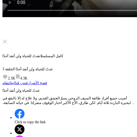
Click to unmute
كامل المسلسلات
عدتُ للحياة ولن أنقذ أحدًا
عدتُ للحياة ولن أنقذ أحدًا
الحلقة
3
2.3K
4.3K
فضح الأشرار
فنون قتالية
انتقام
عدتُ للحياة ولن أنقذ أحدًا
أُصيب جميع أفراد طائفة السيف الروحي بسمّ العشق القديم، ولا علاج له إلا بالنقع في
البحيرة الباردة ثلاثة أيام. لكن طارق، الأخ الأكبر اختار الوقوف متفرجًا. في حياته السابقة،
أنقذ الطائفة وطرد الشياطين، لكنه تعرّض للانتقام من السيدة العظيمة وصافية اللتين
انحازتا إلى التلميذ الأصغر أمين. وانتُزع جوهره ومات في كهف الشياطين. هذه المرة لم
يتدخل. فقد أمين وصافية والسيدة قوتهم بسبب خرقهم تعاليم طريق اللاعاطفة وهلكوا في
كهف الشياطين. ترك طارق الماضي، وسافر مع ساحرة سلمى في العالم.
Click to copy the link