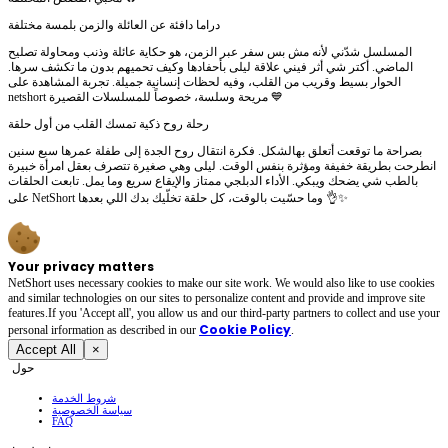
دراما دافئة عن العائلة والزمن بلمسة مختلفة
المسلسل شدّني لأنه مش بس سفر عبر الزمن، هو حكاية عائلة وذنب ومحاولة تصليح
الماضي. أكتر شي أثر فيني علاقة ليلى بأحفادها وكيف تحميهم بدون ما تكشف سرها.
الحوار بسيط وقريب من القلب، وفيه لحظات إنسانية جميلة. تجربة المشاهدة على
netshort مريحة وسلسة، خصوصاً للمسلسلات القصيرة 💙
رحلة روح ذكية تمسك القلب من أول حلقة
بصراحة ما توقعت أتعلق بهالشكل. فكرة انتقال روح الجدة إلى طفلة عمرها سبع سنين
انطرحت بطريقة خفيفة ومؤثرة بنفس الوقت. ليلى وهي صغيرة تتصرف بعقل امرأة خبيرة
بالطب شي يضحك ويبكي. الأداء الدبلجي ممتاز والإيقاع سريع وما يمل. تابعت الحلقات
على NetShort وما حسّيت بالوقت، كل حلقة تخلّيك بدك اللي بعدها 👌✨
Your privacy matters
NetShort uses necessary cookies to make our site work. We would also like to use cookies
and similar technologies on our sites to personalize content and provide and improve site
features.If you 'Accept all', you allow us and our third-party partners to collect and use your
Cookie Policy
personal irformation as described in our
.
Accept All
×
حول
شروط الخدمة
سياسة الخصوصية
FAQ