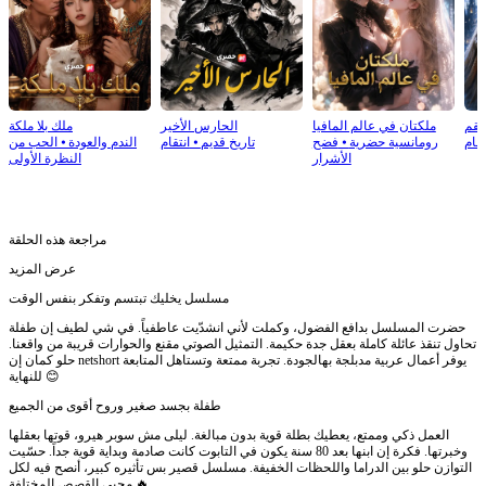
نتقم
ملكتان في عالم المافيا
الحارس الأخير
ملك بلا ملكة
تقام
رومانسية حضرية
⦁
فضح
تاريخ قديم
⦁
انتقام
الندم والعودة
⦁
الحب من
الأشرار
النظرة الأولى
مراجعة هذه الحلقة
عرض المزيد
مسلسل يخليك تبتسم وتفكر بنفس الوقت
حضرت المسلسل بدافع الفضول، وكملت لأني انشدّيت عاطفياً. في شي لطيف إن طفلة
تحاول تنقذ عائلة كاملة بعقل جدة حكيمة. التمثيل الصوتي مقنع والحوارات قريبة من واقعنا.
حلو كمان إن netshort يوفر أعمال عربية مدبلجة بهالجودة. تجربة ممتعة وتستاهل المتابعة
للنهاية 😊
طفلة بجسد صغير وروح أقوى من الجميع
العمل ذكي وممتع، يعطيك بطلة قوية بدون مبالغة. ليلى مش سوبر هيرو، قوتها بعقلها
وخبرتها. فكرة إن ابنها بعد 80 سنة يكون في التابوت كانت صادمة وبداية قوية جداً. حسّيت
التوازن حلو بين الدراما واللحظات الخفيفة. مسلسل قصير بس تأثيره كبير، أنصح فيه لكل
محبي القصص المختلفة 🔥