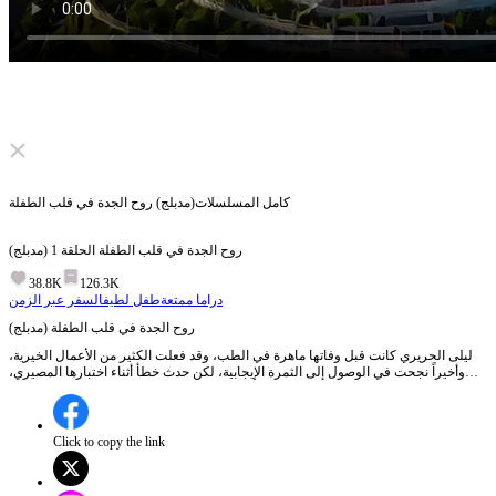
Click to unmute
كامل المسلسلات
(مدبلج) روح الجدة في قلب الطفلة
(مدبلج) روح الجدة في قلب الطفلة
الحلقة
1
38.8K
126.3K
دراما ممتعة
طفل لطيف
السفر عبر الزمن
(مدبلج) روح الجدة في قلب الطفلة
ليلى الحريري كانت قبل وفاتها ماهرة في الطب، وقد فعلت الكثير من الأعمال الخيرية،
وأخيراً نجحت في الوصول إلى الثمرة الإيجابية، لكن حدث خطأ أثناء اختبارها المصيري،
فانتقلت روحها إلى جسم طفلة صغيرة في السابعة من عمرها تحمل الاسم نفسه بعد
ثمانين عاماً. اكتشفت أن ابنها بعد ثمانين عاماً كان مستلقياً في التابوت، بل إن عائلة
المنصور بأكملها على وشك مواجهة كارثة كبيرة... اعتمدت ليلى الحريري على قدراتها
لمساعدة أحفادها في حل الأزمة، ومع التعامل معها، اكتشف أفراد عائلة المنصور أن هذه
Click to copy the link
الطفلة الصغيرة تشبه ...