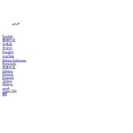
تحميل
المعلومات
عربي
English
繁體中文
日本語
한국어
Español
แบบไทย
Bahasa Indonesia
Português
简体中文
Italiano
Deutsch
Français
Türkçe
Melayu
عربي
Tiếng Việt
हिंदी