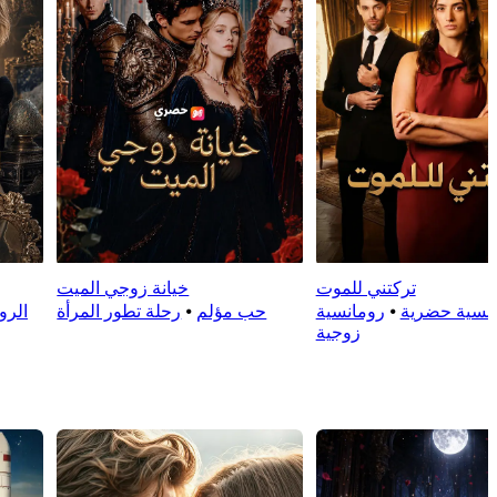
تركتني للموت
خيانة زوجي الميت
نسية حضرية
⦁
رومانسية
حب مؤلم
⦁
رحلة تطور المرأة
الرو
زوجية