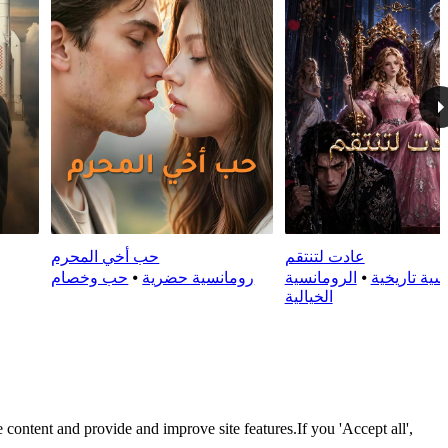
عادت لتنتقم
حب أخي المحرم
سية تاريخية
⦁
الرومانسية
رومانسية حضرية
⦁
حب وخصام
الخيالية
 content and provide and improve site features.If you 'Accept all',