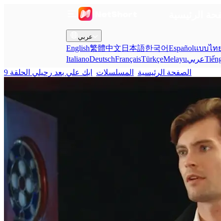
حة الرئيسية
عربي
English
繁體中文
日本語
한국어
Español
แบบไท
Tiến
عربي
Melayu
Türkçe
Français
Deutsch
Italiano
الصفحة الرئيسية
المسلسلات
ابك علي بعد رحيلي الحلقة 9