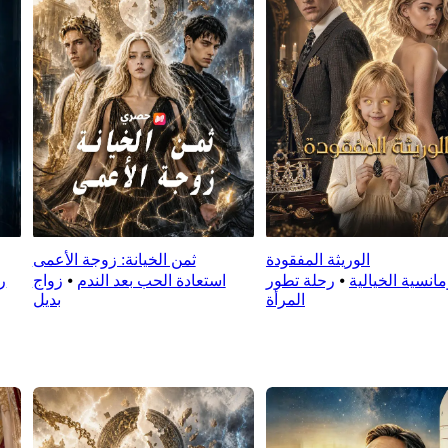
الوريثة المفقودة
ثمن الخيانة: زوجة الأعمى
مانسية الخيالية
⦁
رحلة تطور
استعادة الحب بعد الندم
⦁
زواج
ر
المرأة
بديل