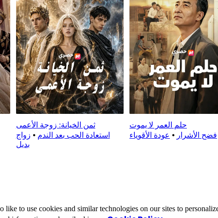
حلم العمر لا يموت
ثمن الخيانة: زوجة الأعمى
فضح الأشرار
⦁
عودة الأقوياء
استعادة الحب بعد الندم
⦁
زواج
بديل
ike to use cookies and similar technologies on our sites to personalize