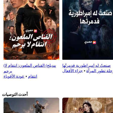
صنعتُ له إمبراطورية فدمرتُها
(مدبلج) القناص الملعون: انتقام لا
حلة تطور المرأة
⦁
جزاء الأفعال
يرحم
انتقام
⦁
عودة الأقوياء
أحدث التوصيات