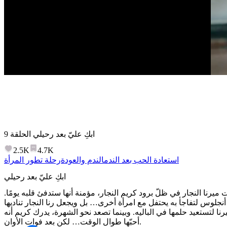
ابكِ عليّ بعد رحيلي
الحلقة
9
2.5K
4.7K
استعادة الحب بعد الندم
الندم والعودة
رحلة تطور المرأة
ابكِ عليّ بعد رحيلي
رنا النجار في ظلّ برود كريم النجار، مؤمنة أنها ستدفئ قلبه يومًا.
جلوس لتفاجأ به يحتفل مع امرأة أخرى… بل ويجعل رنا النجار تناديها
ا لتستعيد حلمها في الباليه. وبينما تصعد نحو الشهرة، يدرك كريم أنه
أحبّها طوال الوقت… لكن بعد فوات الأوان.