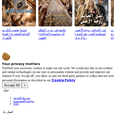
موت
ثمن الخيانة: زوجة الأعمى
خادمة في عرين الملك
عندما يغضب الكريم
ودة
استعادة الحب بعد الندم
⦁
الرومانسية الخيالية
⦁
الحياة الحضرية
⦁
فضح
وياء
زواج بديل
القصر
الأشرار
Your privacy matters
NetShort uses necessary cookies to make our site work. We would also like to use cookies
and similar technologies on our sites to personalize content and provide and improve site
features.If you 'Accept all', you allow us and our third-party partners to collect and use your
Cookie Policy
personal irformation as described in our
.
Accept All
×
حول
شروط الخدمة
سياسة الخصوصية
FAQ
اتصل بنا