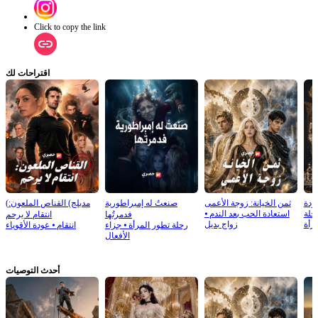
Click to copy the link
اقتراحات لك
قودة
ثمن الخيانة: زوجة الأعمى
صنعتُ له إمبراطورية
(مدبلج) القناص الملعون:
حلة
استعادة الحب بعد الندم
⦁
فدمرتُها
انتقام لا يرحم
رأة
زواج بديل
رحلة تطور المرأة
⦁
جزاء
انتقام
⦁
عودة الأقوياء
الأفعال
أحدث التوصيات