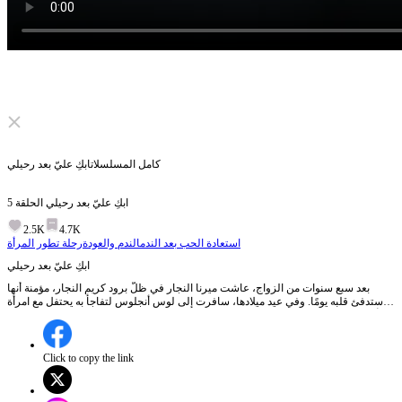
Click to unmute
كامل المسلسلات
ابكِ عليّ بعد رحيلي
ابكِ عليّ بعد رحيلي
الحلقة
5
2.5K
4.7K
استعادة الحب بعد الندم
الندم والعودة
رحلة تطور المرأة
ابكِ عليّ بعد رحيلي
بعد سبع سنوات من الزواج، عاشت ميرنا النجار في ظلّ برود كريم النجار، مؤمنة أنها
ستدفئ قلبه يومًا. وفي عيد ميلادها، سافرت إلى لوس أنجلوس لتفاجأ به يحتفل مع امرأة
أخرى… بل ويجعل رنا النجار تناديها “ماما”. مكسورة القلب، ترحل ميرنا لتستعيد حلمها
في الباليه. وبينما تصعد نحو الشهرة، يدرك كريم أنه أحبّها طوال الوقت… لكن بعد فوات
الأوان.
Click to copy the link