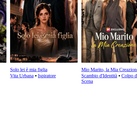
Solo lei è mia figlia
Mio Marito, la Mia Creazion
Vita Urbana
⦁
Ispiratore
Scambio d'Identità
⦁
Colpo d
Scena