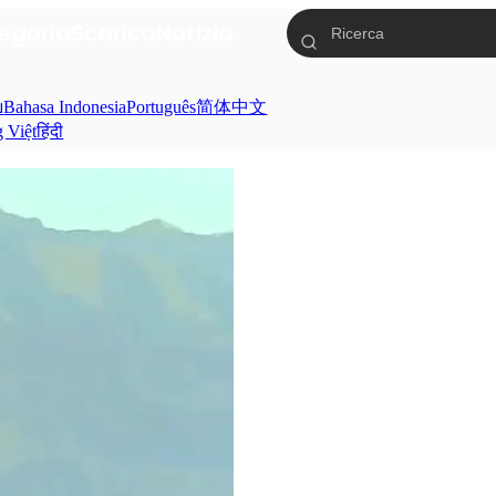
egoria
Scarica
Notizia
ย
Bahasa Indonesia
Português
简体中文
g Việt
हिंदी