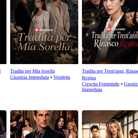
l
Tradita per Mia Sorella
Tradita per Trent'anni, Rinas
Giustizia Immediata
⦁
Vendetta
Regina
Crescita Femminile
⦁
Giustiz
Immediata