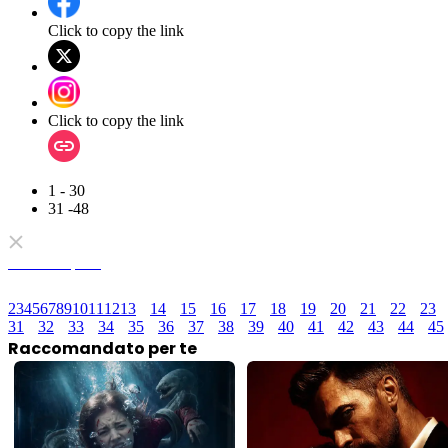
Click to copy the link
Click to copy the link
1 - 30
31 -48
Serie completa
2
3
4
5
6
7
8
9
10
11
12
13
14
15
16
17
18
19
20
21
22
23
31
32
33
34
35
36
37
38
39
40
41
42
43
44
45
Raccomandato per te