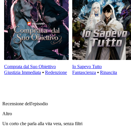
Comprata dal Suo Obiettivo
Io Sapevo Tutto
Giustizia Immediata
⦁
Redenzione
Fantascienza
⦁
Rinascita
Recensione dell'episodio
Altro
Un corto che parla alla vita vera, senza filtri