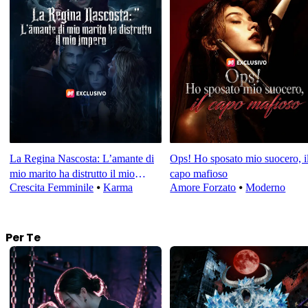
La Regina Nascosta: L’amante di
Ops! Ho sposato mio suocero, i
mio marito ha distrutto il mio
capo mafioso
Crescita Femminile
⦁
Karma
Amore Forzato
⦁
Moderno
impero
Per Te