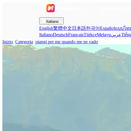
Inizio
Cat
Italiano
English
繁體中文
日本語
한국어
Español
แบบไท
Italiano
Deutsch
Français
Türkçe
Melayu
عربي
Tiến
Inizio
Categoria
piangi per me quando me ne vado