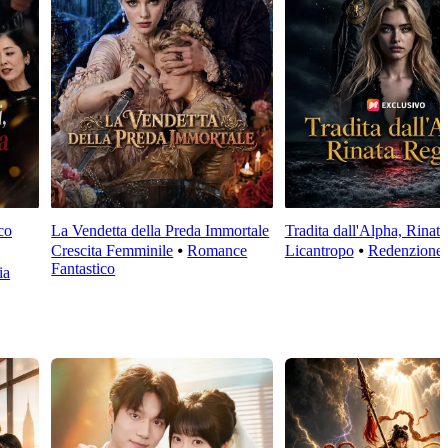
co
La Vendetta della Preda Immortale
Tradita dall'Alpha, Rinat
Crescita Femminile
⦁
Romance
Licantropo
⦁
Redenzione
Fantastico
ia