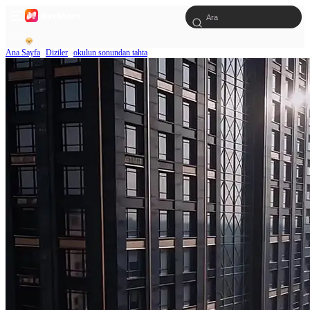
Ana Sayfa
Diziler
okulun sonundan tahta