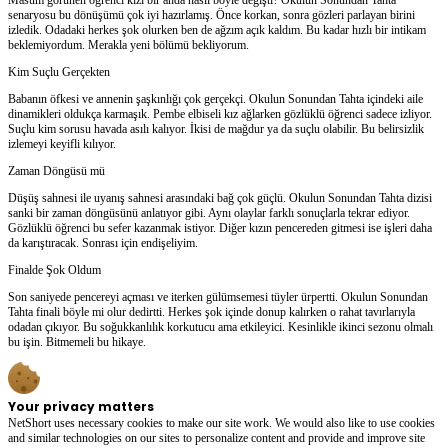
senaryosu bu dönüşümü çok iyi hazırlamış. Önce korkan, sonra gözleri parlayan birini
izledik. Odadaki herkes şok olurken ben de ağzım açık kaldım. Bu kadar hızlı bir intikam
beklemiyordum. Merakla yeni bölümü bekliyorum.
Kim Suçlu Gerçekten
Babanın öfkesi ve annenin şaşkınlığı çok gerçekçi. Okulun Sonundan Tahta içindeki aile
dinamikleri oldukça karmaşık. Pembe elbiseli kız ağlarken gözlüklü öğrenci sadece izliyor.
Suçlu kim sorusu havada asılı kalıyor. İkisi de mağdur ya da suçlu olabilir. Bu belirsizlik
izlemeyi keyifli kılıyor.
Zaman Döngüsü mü
Düşüş sahnesi ile uyanış sahnesi arasındaki bağ çok güçlü. Okulun Sonundan Tahta dizisi
sanki bir zaman döngüsünü anlatıyor gibi. Aynı olaylar farklı sonuçlarla tekrar ediyor.
Gözlüklü öğrenci bu sefer kazanmak istiyor. Diğer kızın pencereden gitmesi ise işleri daha
da karıştıracak. Sonrası için endişeliyim.
Finalde Şok Oldum
Son saniyede pencereyi açması ve iterken gülümsemesi tüyler ürpertti. Okulun Sonundan
Tahta finali böyle mi olur dedirtti. Herkes şok içinde donup kalırken o rahat tavırlarıyla
odadan çıkıyor. Bu soğukkanlılık korkutucu ama etkileyici. Kesinlikle ikinci sezonu olmalı
bu işin. Bitmemeli bu hikaye.
Your privacy matters
NetShort uses necessary cookies to make our site work. We would also like to use cookies
and similar technologies on our sites to personalize content and provide and improve site