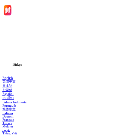
Ana Sayfa
Diziler
İndir
Blog
Türkçe
English
繁體中文
日本語
한국어
Español
แบบไทย
Bahasa Indonesia
Português
简体中文
Italiano
Deutsch
Français
Türkçe
Melayu
عربي
Tiếng Việt