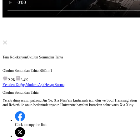
Click to unmute
Tam Koleksiyon
Okulun Sonundan Tahta
Okulun Sonundan Tahta
Bölüm
1
2.2K
3.4K
Yeniden Doğuş
Modern Aşk
Hesap Sorma
Okulun Sonundan Tahta
Yeraltı dünyasının patronu Jin Ye, Xia Nian'anı kurtarmak için ölür ve Soul Transmigration
and Rebirth ile onun bedeninde uyanır. Üniversite hayalini kurarken sahte varis Xia Xinyue
ve Xia Family tarafından aşağılanır; o da geri adım atmaz, sertçe karşılık verip eski sağ
koluyla yeniden birleşir. Tam düzeni kurdu derken, sürgündeki kız kardeş Jin Xia gizlice
dönüp tahtı istemeye başlar…
Click to copy the link