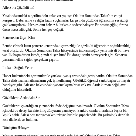
Aile Sırrı Çözüldü mü
Yatak odasındaki o gerilim dolu anlar var ya, işte Okulun Sonundan Tahta'nın en iyi
kurgusu. Baba, anne ve diğer kızın suçlamaları karşısında gözlüklü öğrencinin sessizliği
çok konuşulacak. Herkes onu haksız bulurken o sadece bakıyor. Bu sessiz çığlık, fırtına
öncesi sessizlik gibi. Sonra her şey değişti.
Pencereden Uçan Kim
Pembe elbiseli kızın pencere kenarındaki çaresizliği ile gözlüklü öğrencinin soğukkanlılığı
tezat oluşturdu. Okulun Sonundan Tahta hikayesinde intikam soğuk yenir misali bir hava
var. İlk başta düşen kimdi, şimdi düşen kim? Bu döngü sanki bitmeyecek gibi. Senaryo
yazarının eline sağlık, gerçekten şaşırttı.
İntikam Soğuk Yenir
Haber bültenindeki görüntüler ile yatakta uyanış arasındaki geçiş harika. Okulun Sonundan
Tahta dizisi zaman atlamalarını çok iyi kullanmış. Gözlüklü öğrenci sanki başka bir hayatı
hatırlıyor gibi. Ailesine bakışındaki yabancılaşma hissi çok iyi. Artık kurban değil, avcı
olduğunu hissettirdi.
Gözlüklerin Ardındaki Sır
Gözlüklerini çıkardığı an yüzündeki ifade değişimi inanılmazdı. Okulun Sonundan Tahta
içindeki bu detay, karakterin iç dünyasını yansıtıyor. Sanki o camların ardında başka bir
kişilik saklı. Ailesi onu tanıyamazken izleyici biz bile şüphelendik. Bu psikolojik derinlik
kısa dizilerde az bulunur.
Dönüşüm Hikayesi
Masum görünen öğrenci kızı bir anda nasıl böyle değişti? Okulun Sonundan Tahta