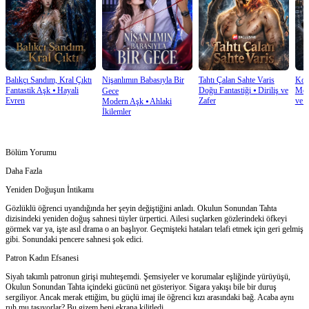
Balıkçı Sandım, Kral Çıktı
Nişanlımın Babasıyla Bir
Tahtı Çalan Sahte Varis
Kon
Fantastik Aşk
⦁
Hayali
Doğu Fantastiği
⦁
Diriliş ve
Mod
Gece
Evren
Zafer
ve İ
Modern Aşk
⦁
Ahlaki
İkilemler
Bölüm Yorumu
Daha Fazla
Yeniden Doğuşun İntikamı
Gözlüklü öğrenci uyandığında her şeyin değiştiğini anladı. Okulun Sonundan Tahta
dizisindeki yeniden doğuş sahnesi tüyler ürpertici. Ailesi suçlarken gözlerindeki öfkeyi
görmek var ya, işte asıl drama o an başlıyor. Geçmişteki hataları telafi etmek için geri gelmiş
gibi. Sonundaki pencere sahnesi şok edici.
Patron Kadın Efsanesi
Siyah takımlı patronun girişi muhteşemdi. Şemsiyeler ve korumalar eşliğinde yürüyüşü,
Okulun Sonundan Tahta içindeki gücünü net gösteriyor. Sigara yakışı bile bir duruş
sergiliyor. Ancak merak ettiğim, bu güçlü imaj ile öğrenci kızı arasındaki bağ. Acaba aynı
ruh mu taşıyorlar? Bu gizem beni ekrana kilitledi.