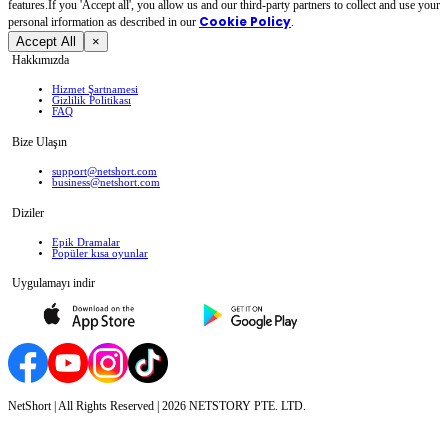
features.If you 'Accept all', you allow us and our third-party partners to collect and use your
Cookie Policy
personal irformation as described in our
.
Accept All
×
Hakkımızda
Hizmet Şartnamesi
Gizlilik Politikası
FAQ
Bize Ulaşın
support@netshort.com
business@netshort.com
Diziler
Epik Dramalar
Popüler kısa oyunlar
Uygulamayı indir
NetShort | All Rights Reserved |
2026
NETSTORY PTE. LTD.