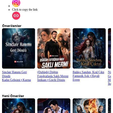
Click to copy the link
Önerilenler
Sinclair Hanımı Geri
(Dublajlı) Düğün
Balıkçı Sandım, Kral Çıktı
Nişa
Fantastik Aşk
⦁
Hayali
Döndü
Fotoğrafında Saklı Mermi
Gec
Evren
Kadın Gelişimi
⦁
Karma
İntikam
⦁
Güçlü Dönüş
Mod
İkil
Yeni Öneriler