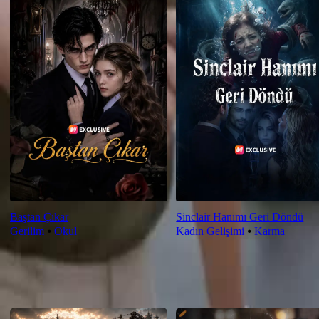
Baştan Çıkar
Sinclair Hanımı Geri Döndü
Gerilim
⦁
Okul
Kadın Gelişimi
⦁
Karma
Yeni Öneriler