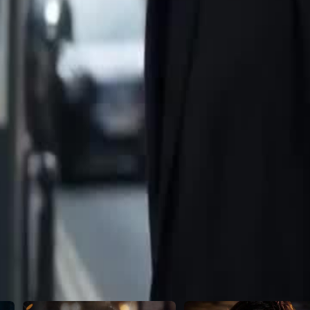
tle onu girişimci yapar. Ama erkek,
2
23
24
25
26
27
28
29
30
58
59
60