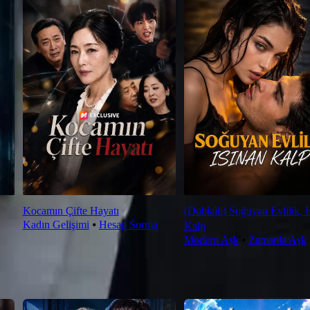
Kocamın Çifte Hayatı
(Dublajlı) Soğuyan Evlilik, I
Kadın Gelişimi
⦁
Hesap Sorma
Kalp
Modern Aşk
⦁
Zamanla Aşk