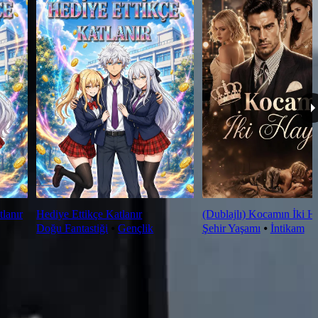
tlanır
Hediye Ettikçe Katlanır
(Dublajlı) Kocamın İki H
Doğu Fantastiği
⦁
Gençlik
Şehir Yaşamı
⦁
İntikam