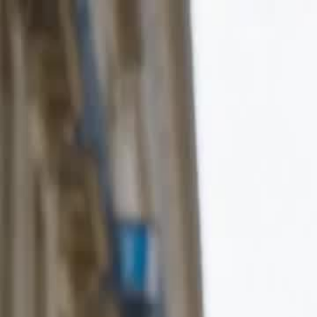
Ana Sayf
Türkçe
English
繁體中文
日本語
한국어
Español
แบบไท
Italiano
Deutsch
Français
Türkçe
Melayu
عربي
Tiến
Ana Sayfa
Diziler
kaderin son tokadı Bölüm 42