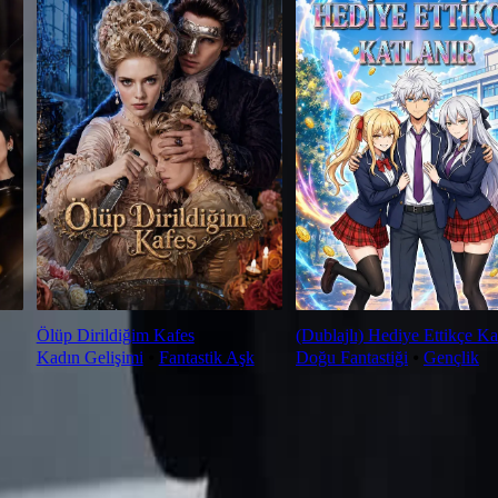
Ölüp Dirildiğim Kafes
(Dublajlı) Hediye Ettikçe Ka
Kadın Gelişimi
⦁
Fantastik Aşk
Doğu Fantastiği
⦁
Gençlik