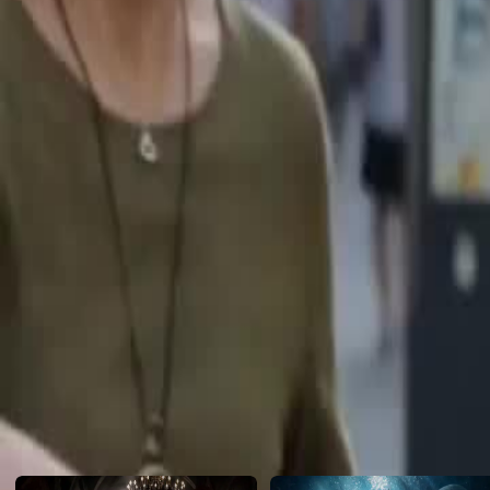
babası ortaya çıkıp hesap sorar; bir holding başkanının oğlu da minne
yatırımcıyım diye yalan söyler… gerçek açığa çıkınca kim yıkılacak?
Click to copy the link
Click to copy the link
1 - 30
31 -60
Tam Koleksiyon
1
2
3
4
5
6
7
8
9
10
11
12
13
14
15
16
17
18
19
20
21
2
31
32
33
34
35
36
37
38
39
40
41
43
44
45
46
47
48
49
50
51
52
53
54
55
56
57
Önerilenler