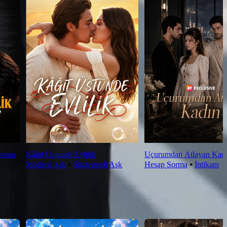
sınan
Kâğıt Üstünde Evlilik
Uçurumdan Atlayan Kad
Modern Aşk
⦁
Sözleşmeli Aşk
Hesap Sorma
⦁
İntikam