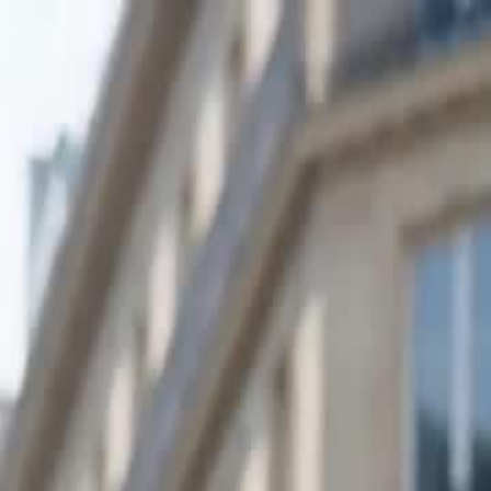
Giriş yaptıktan sonra, özel bir yolculuğa
başlayın!
Giriş yap