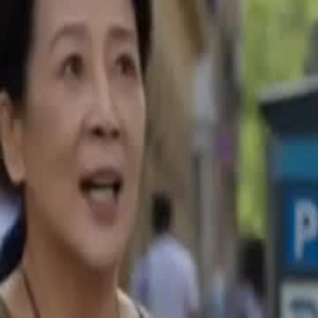
Bölümün Kilidini Aç
Kaderin Son Tokadı
Bölüm
42
2.0K
2.9K
Kariyer Yaşamı
Modern Aşk
Karma
Kaderin Son Tokadı
Kadın, kaderi yeniden yazmak için hızlı trene geri döner. Erkek arkada
köylü kadının koltuğunu zorla alır, öfkesini ona kusar. Yer verip uyard