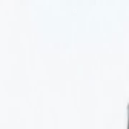
a
Diziler
İndir
Blog
ย
Bahasa Indonesia
Português
简体中文
g Việt
हिंदी