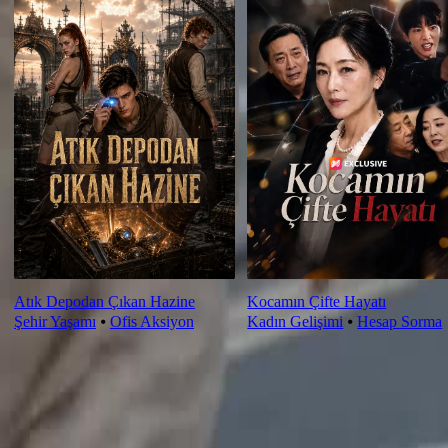
Atık Depodan Çıkan Hazine
Kocamın Çifte Hayatı
Şehir Yaşamı
⦁
Ofis Aksiyon
Kadın Gelişimi
⦁
Hesap Sorma
Bölüm Yorumu