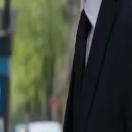
şı, hamile çocukluk aşkı için bir
ığı halde aşağılanınca, bir mafya