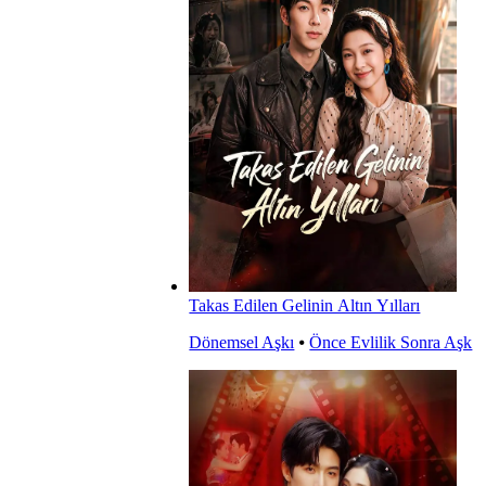
Takas Edilen Gelinin Altın Yılları
Dönemsel Aşkı
⦁
Önce Evlilik Sonra Aşk