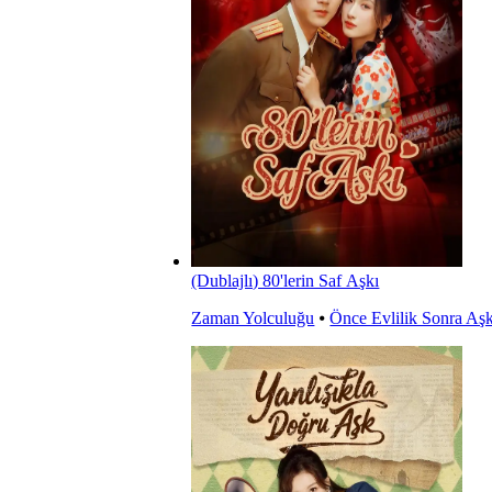
(Dublajlı) 80'lerin Saf Aşkı
Zaman Yolculuğu
⦁
Önce Evlilik Sonra Aş