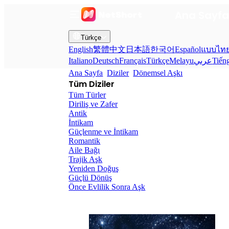
Ana Sayf
Türkçe
English
繁體中文
日本語
한국어
Español
แบบไท
Italiano
Deutsch
Français
Türkçe
Melayu
عربي
Tiến
Ana Sayfa
Diziler
Dönemsel Aşkı
Tüm Diziler
Tüm Türler
Diriliş ve Zafer
Antik
İntikam
Güçlenme ve İntikam
Romantik
Aile Bağı
Trajik Aşk
Yeniden Doğuş
Güçlü Dönüş
Önce Evlilik Sonra Aşk