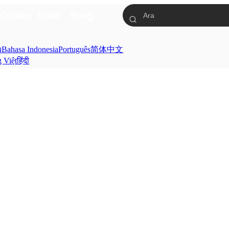
a
Diziler
İndir
Blog
ย
Bahasa Indonesia
Português
简体中文
g Việt
हिंदी