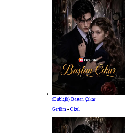
(Dublajlı) Baştan Çıkar
Gerilim
⦁
Okul