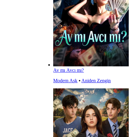
Av mı Avcı mı?
Modern Aşk
⦁
Aniden Zengin