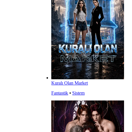
Kuralı Olan Market
Fantastik
⦁
Sistem