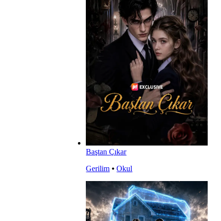
Baştan Çıkar
Gerilim
⦁
Okul