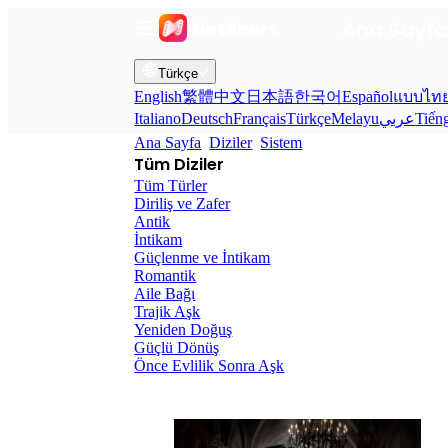
Ana Sayf
Türkçe
English
繁體中文
日本語
한국어
Español
แบบไท
Italiano
Deutsch
Français
Türkçe
Melayu
عربي
Tiến
Ana Sayfa
Diziler
Sistem
Tüm Diziler
Tüm Türler
Diriliş ve Zafer
Antik
İntikam
Güçlenme ve İntikam
Romantik
Aile Bağı
Trajik Aşk
Yeniden Doğuş
Güçlü Dönüş
Önce Evlilik Sonra Aşk