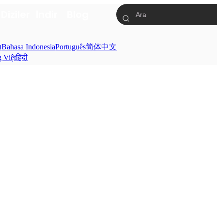
a
Diziler
İndir
Blog
ย
Bahasa Indonesia
Português
简体中文
g Việt
हिंदी