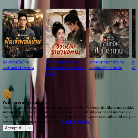
แนะนำล่าสุด
ฟัดเจ้าพ่อในบ้าน
วิวาห์กับราชาขอทาน
แหวนทมิฬปลุกตำนาน
คู่
เอาคืนสะใจ
⦁
ชนบท
รักโรแมนติกโบราณ
⦁
ตัว
เอาคืนสะใจ
⦁
แก้แค้น
แก้
ตนลับ
Your privacy matters
NetShort uses necessary cookies to make our site work. We would also like to use cookies
and similar technologies on our sites to personalize content and provide and improve site
features.If you 'Accept all', you allow us and our third-party partners to collect and use your
Cookie Policy
personal irformation as described in our
.
Accept All
×
เกี่ยวกับ