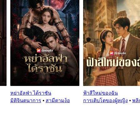
หย่าอัลฟ่า ได้ราชัน
ฟ้าสีใหม่ของฉัน
มิติจินตนาการ
⦁
สามีตามง้อ
การเติบโตของผู้หญิง
⦁
พลิ