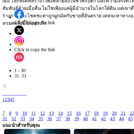
เธอ โลกที่เคทสร้างไว้พังทลายลงในชั่วพริบตา และความจริงที่โหด
สัมพันธ์ด้วยเมื่อคืน ไม่ใช่เพียงแค่ผู้มีอำนาจในโลกใต้ดิน แต่เขา
ร่างกายและโชคชะตาถูกผูกมัดกับชายที่อันตราย เคทจะหาทาง
Click to copy the link
ทรยศครั้งนี้ได้อย่างไร
Click to copy the link
1 - 30
31 -51
ตอนทั้งหมด
1
2
3
4
5
7
8
9
10
11
12
13
14
15
16
17
18
19
20
21
2
31
32
33
34
35
36
37
38
39
40
41
42
43
44
45
แนะนำสำหรับคุณ