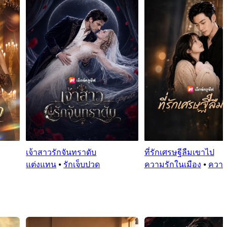
เจ้าสาวรักจันทราดับ
ที่รักเศรษฐีลืมเขาไป
แต่งแทน
⦁
รักเจ็บปวด
ความรักในเมือง
⦁
ความ