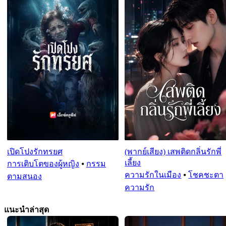
เปิดโปงรักทรยศ
(พากย์เสียง) เสพติดกลิ่นรักพี่
เลี้ยง
การเติบโตของผู้หญิง
⦁
กรรม
ความรักในเมือง
⦁
โชคชะตา
ตามสนอง
ความรัก
แนะนำล่าสุด