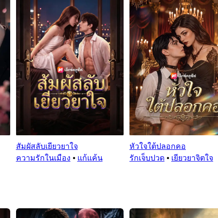
สัมผัสลับเยียวยาใจ
หัวใจใต้ปลอกคอ
ความรักในเมือง
⦁
แก้แค้น
รักเจ็บปวด
⦁
เยียวยาจิตใจ