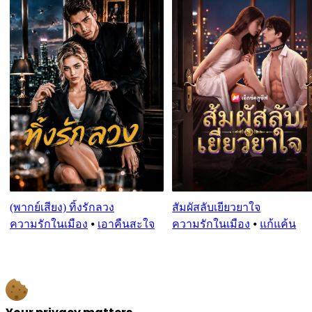
(พากย์เสียง) ทิ้งรักลวง
สัมผัสลับเยียวยาใจ
ความรักในเมือง
⦁
เอาคืนสะใจ
ความรักในเมือง
⦁
แก้แค้น