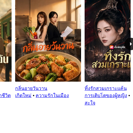
กลิ่นอายวันวาน
ทิ้งรักสวมเกราะแค้น
กชีวิต
เกิดใหม่
⦁
ความรักในเมือง
การเติบโตของผู้หญิง
⦁
สะใจ