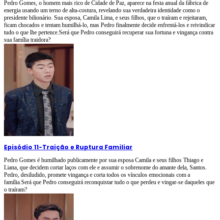
Pedro Gomes, o homem mais rico de Cidade de Paz, aparece na festa anual da fábrica de
energia usando um terno de alta-costura, revelando sua verdadeira identidade como o
presidente bilionário. Sua esposa, Camila Lima, e seus filhos, que o traíram e rejeitaram,
ficam chocados e tentam humilhá-lo, mas Pedro finalmente decide enfrentá-los e reivindicar
tudo o que lhe pertence.Será que Pedro conseguirá recuperar sua fortuna e vingança contra
sua família traidora?
Episódio 11
-
Traição e Ruptura Familiar
Pedro Gomes é humilhado publicamente por sua esposa Camila e seus filhos Thiago e
Liana, que decidem cortar laços com ele e assumir o sobrenome do amante dela, Santos.
Pedro, desiludido, promete vingança e corta todos os vínculos emocionais com a
família.Será que Pedro conseguirá reconquistar tudo o que perdeu e vingar-se daqueles que
o traíram?