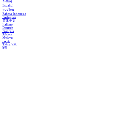
한국어
Español
แบบไทย
Bahasa Indonesia
Português
简体中文
Italiano
Deutsch
Français
Türkçe
Melayu
عربي
Tiếng Việt
हिंदी