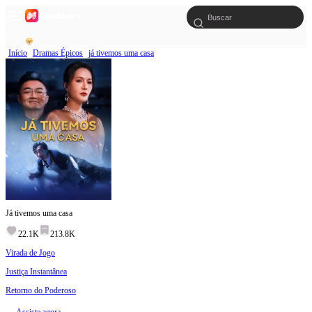
Início
Dramas Épicos
já tivemos uma casa
Já tivemos uma casa
22.1K
213.8K
Virada de Jogo
Justiça Instantânea
Retorno do Poderoso