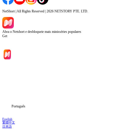
NetShort | All Rights Reserved |
2026
NETSTORY PTE. LTD.
Abra o Netshort e desbloqueie mais minisséries populares
Get
Início
Séries
Baixar
Notícias
Português
English
繁體中文
日本語