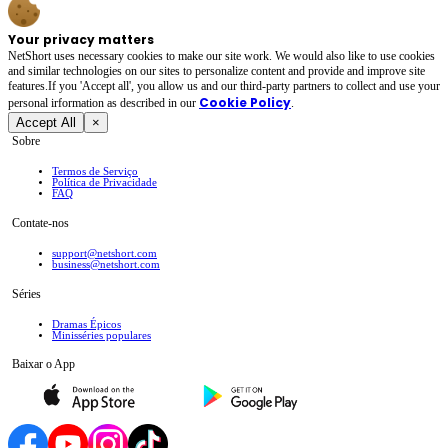
Your privacy matters
NetShort uses necessary cookies to make our site work. We would also like to use cookies
and similar technologies on our sites to personalize content and provide and improve site
features.If you 'Accept all', you allow us and our third-party partners to collect and use your
Cookie Policy
personal irformation as described in our
.
Accept All
×
Sobre
Termos de Serviço
Política de Privacidade
FAQ
Contate-nos
support@netshort.com
business@netshort.com
Séries
Dramas Épicos
Minisséries populares
Baixar o App