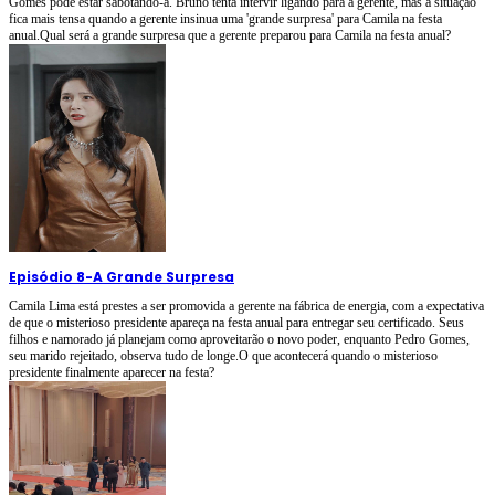
Gomes pode estar sabotando-a. Bruno tenta intervir ligando para a gerente, mas a situação
fica mais tensa quando a gerente insinua uma 'grande surpresa' para Camila na festa
anual.Qual será a grande surpresa que a gerente preparou para Camila na festa anual?
Episódio 8
-
A Grande Surpresa
Camila Lima está prestes a ser promovida a gerente na fábrica de energia, com a expectativa
de que o misterioso presidente apareça na festa anual para entregar seu certificado. Seus
filhos e namorado já planejam como aproveitarão o novo poder, enquanto Pedro Gomes,
seu marido rejeitado, observa tudo de longe.O que acontecerá quando o misterioso
presidente finalmente aparecer na festa?