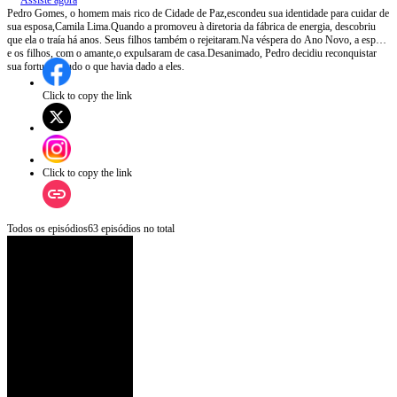
Assiste agora
Pedro Gomes, o homem mais rico de Cidade de Paz,escondeu sua identidade para cuidar de
sua esposa,Camila Lima.Quando a promoveu à diretoria da fábrica de energia, descobriu
que ela o traía há anos. Seus filhos também o rejeitaram.Na véspera do Ano Novo, a esposa
e os filhos, com o amante,o expulsaram de casa.Desanimado, Pedro decidiu reconquistar
sua fortuna e tudo o que havia dado a eles.
Click to copy the link
Click to copy the link
Todos os episódios
63
episódios no total