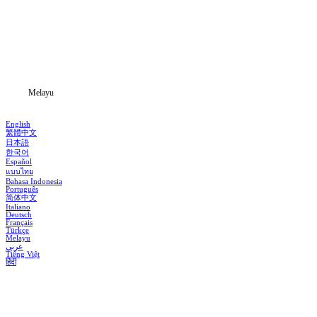
Siri Drama
Muat Turun
Blog
Melayu
English
繁體中文
日本語
한국어
Español
แบบไทย
Bahasa Indonesia
Português
简体中文
Italiano
Deutsch
Français
Türkçe
Melayu
عربي
Tiếng Việt
हिंदी