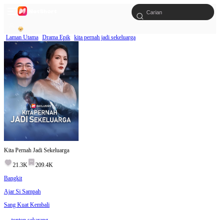
Laman Utama
Drama Epik
kita pernah jadi sekeluarga
Kita Pernah Jadi Sekeluarga
21.3K
209.4K
Bangkit
Ajar Si Sampah
Sang Kuat Kembali