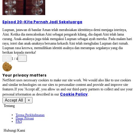
Episod 20
-
Kita Pernah Jadi Sekeluarga
Luqman, jutawan di bandar Aman telah merahsiakan identitinya demi menjaga isterinya,
Aini. Ketika dia mencalonkan Aini sebagai pengarah kilang, dia dapati Aini telah lama
curang. Anak-anaknya juga tidak mengakui Luqman sebagai ayah mereka. Pada malam hari
raya, isteri dan anak-anaknya bersama kekasih Aini telah menghalau Luqman dari rumah.
Luqman rasa kecewa, memulihkan identiti asalnya dan merampas segalanya yang dia
berikan kepada mereka!
1
/
4
Your privacy matters
NetShort uses necessary cookies to make our site work. We would also like to use cookies
and similar technologies on our sites to personalize content and provide and improve site
features.If you 'Accept all', you allow us and our third-party partners to collect and use your
Cookie Policy
personal irformation as described in our
.
Accept All
×
Tentang
Terma Perkhidmatan
Dasar Privasi
FAQ
Hubungi Kami