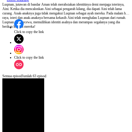
tonton sekarang
Luqman, jutawan di bandar Aman telah merahsiakan identitinya demi menjaga isterinya,
Aini. Ketika dia mencalonkan Aini sebagai pengarah kilang, dia dapati Aini telah lama
curang. Anak-anaknya juga tidak mengakui Luqman sebagai ayah mereka. Pada malam hari
raya, isteri dan anak-anaknya bersama kekasih Aini telah menghalau Luqman dari rumah.
Luqman rasa kecewa, memulihkan identiti asalnya dan merampas segalanya yang dia
berikan kepada mereka!
Click to copy the link
Click to copy the link
Semua episod
Jumlah
63
episod