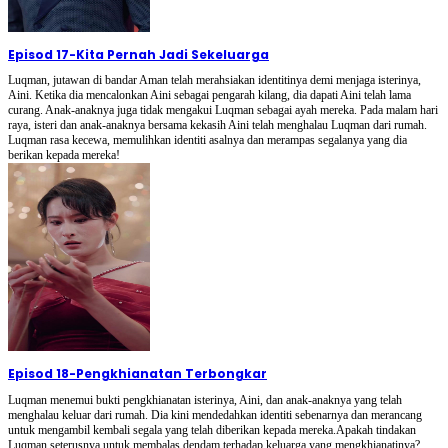
Episod 17
-
Kita Pernah Jadi Sekeluarga
Luqman, jutawan di bandar Aman telah merahsiakan identitinya demi menjaga isterinya,
Aini. Ketika dia mencalonkan Aini sebagai pengarah kilang, dia dapati Aini telah lama
curang. Anak-anaknya juga tidak mengakui Luqman sebagai ayah mereka. Pada malam hari
raya, isteri dan anak-anaknya bersama kekasih Aini telah menghalau Luqman dari rumah.
Luqman rasa kecewa, memulihkan identiti asalnya dan merampas segalanya yang dia
berikan kepada mereka!
Episod 18
-
Pengkhianatan Terbongkar
Luqman menemui bukti pengkhianatan isterinya, Aini, dan anak-anaknya yang telah
menghalau keluar dari rumah. Dia kini mendedahkan identiti sebenarnya dan merancang
untuk mengambil kembali segala yang telah diberikan kepada mereka.Apakah tindakan
Luqman seterusnya untuk membalas dendam terhadap keluarga yang mengkhianatinya?