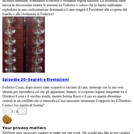
incontro aziendale, scatenando sconcerto e rivelando segreti nascosti. La sicurezza viene
messa in discussione mentre le tensioni tra Federico e coloro che lo hanno maltrattato
esplodono in una confrontazione drammatica.Come reagirà il Presidente alla scoperta del
fratello e alle rivelazioni di Federico?
Episodio 20
-
Segreti e Rivelazioni
Federico Costa, dopo essere stato scoperto e cacciato di casa, riemerge con la sua vera
identità per riprendersi ciò che gli appartiene. Intanto, si scoprono legami inaspettati tra il
Direttore Costa e il vecchio inutile, mentre Serena Rossi e il suo ex-marito diventano
centrali in un conflitto che si intensifica.Cosa nasconde veramente il rapporto tra il Direttore
Costa e l'ex-marito di Serena?
1
/
4
Your privacy matters
NetShort uses necessary cookies to make our site work. We would also like to use cookies