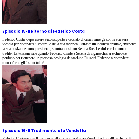
Episodio 15
-
Il Ritorno di Federico Costa
Federico Costa, dopo essere stato scoperto e cacciato di casa, riemerge con la sua vera
identità per riprendere il controllo della sua fabbrica. Durante un incontro annuale, rivendica
la sua posizione come presidente, scontrandosi con Serena Rossi e altri che lo hanno
tradito. La tensione sale quando Federico chiede a Serena di inginocchiarsi e chiedere
perdono per riottenere un prezioso orologio da taschino.Riuscirà Federico a riprendersi
tutto ciò che gli è stato tolto?
Episodio 16
-
Il Tradimento e la Vendetta
Federico Costa scopre il tradimento di sua moglie Serena Rossi, che lo umilia e rivela di