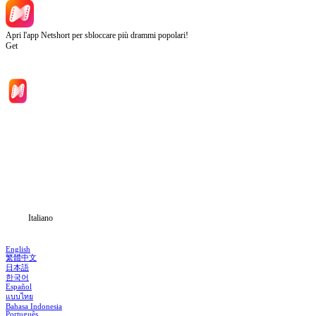
Apri l'app Netshort per sbloccare più drammi popolari!
Get
Inizio
Categoria
Scarica
Notizia
Italiano
English
繁體中文
日本語
한국어
Español
แบบไทย
Bahasa Indonesia
Português