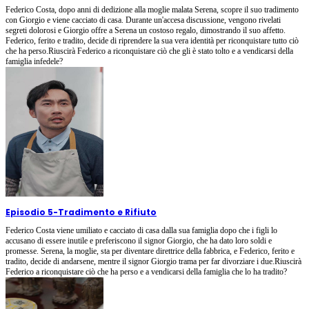
Federico Costa, dopo anni di dedizione alla moglie malata Serena, scopre il suo tradimento
con Giorgio e viene cacciato di casa. Durante un'accesa discussione, vengono rivelati
segreti dolorosi e Giorgio offre a Serena un costoso regalo, dimostrando il suo affetto.
Federico, ferito e tradito, decide di riprendere la sua vera identità per riconquistare tutto ciò
che ha perso.Riuscirà Federico a riconquistare ciò che gli è stato tolto e a vendicarsi della
famiglia infedele?
Episodio 5
-
Tradimento e Rifiuto
Federico Costa viene umiliato e cacciato di casa dalla sua famiglia dopo che i figli lo
accusano di essere inutile e preferiscono il signor Giorgio, che ha dato loro soldi e
promesse. Serena, la moglie, sta per diventare direttrice della fabbrica, e Federico, ferito e
tradito, decide di andarsene, mentre il signor Giorgio trama per far divorziare i due.Riuscirà
Federico a riconquistare ciò che ha perso e a vendicarsi della famiglia che lo ha tradito?