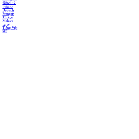
简体中文
Italiano
Deutsch
Français
Türkçe
Melayu
عربي
Tiếng Việt
हिंदी