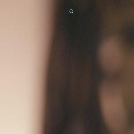
ies
Baixar
Notícias
ย
Bahasa Indonesia
Português
简体中文
g Việt
हिंदी