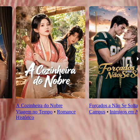
A Cozinheira do Nobre
Forçados a Não Se Soltar
Viagem no Tempo
⦁
Romance
Campus
⦁
Inimigos em A
Histórico