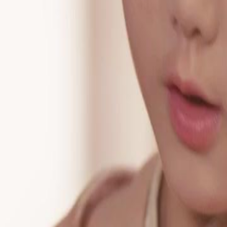
ar o traidor Mauro Souza à Capital
é perigosa. Os guarda-rotas juraram