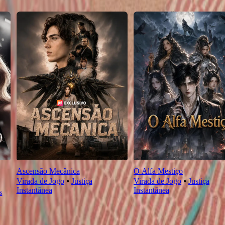
Ascensão Mecânica
O Alfa Mestiço
Virada de Jogo
⦁
Justiça
Virada de Jogo
⦁
Justiça
Instantânea
Instantânea
s