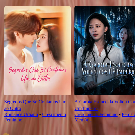
Novas Para Você
Segredos Que Só Contamos Um
A Garota Esquecida Voltou C
ao Outro
Um Império
Romance Urbano
⦁
Crescimento
Crescimento Feminino
⦁
Perda 
Feminino
Memória