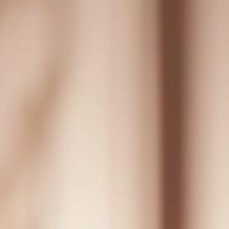
Início
Sér
Português
English
繁體中文
日本語
한국어
Español
แบบไท
Italiano
Deutsch
Français
Türkçe
Melayu
عربي
Tiến
Início
Séries
retorno do deus da espada Episódio 43