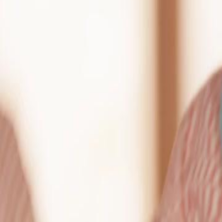
protegê-lo com vidas, para eliminar o mal. O chefe Davi Lemos desc
Deus da Espada aposentado, o convidou para proteger secretamente e 
Sombra...
Click to copy the link
Click to copy the link
1 - 30
31 - 60
61 -63
Todos os episódios
1
2
3
4
5
6
7
8
9
10
11
12
13
14
15
16
17
18
19
20
21
22
23
31
32
33
34
35
36
37
38
39
40
41
42
44
45
46
47
48
49
50
51
52
53
54
55
56
57
58
61
62
63