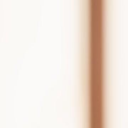
Desbloquear este episódio
Retorno do Deus da Espada
Episódio
43
2.9K
4.0K
Retorno do Poderoso
Justiça Instantânea
Virada de Jogo
Retorno do Deus da Espada
O Primeiro Guarda-Rotas do Mundo recebeu um encargo especial: lev
para execução. Com a Porta da Sombra ameaçando assaltar, a jornada 