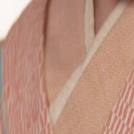
obriu que o empregado A Jiu é o
finalmente derrotou a Porta da
24
25
26
27
28
29
30
59
60