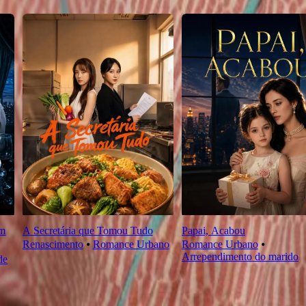
om
A Secretária que Tomou Tudo
Papai, Acabou
Renascimento
⦁
Romance Urbano
Romance Urbano
⦁
Arrependimento do marido
de