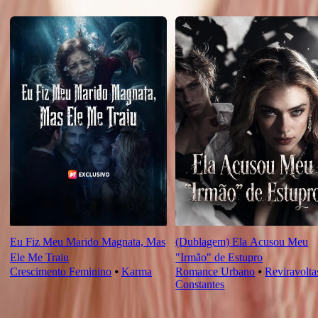
Recomendado para você
Eu Fiz Meu Marido Magnata, Mas
(Dublagem) Ela Acusou Meu
Ele Me Traiu
"Irmão" de Estupro
Crescimento Feminino
⦁
Karma
Romance Urbano
⦁
Reviravolta
Constantes