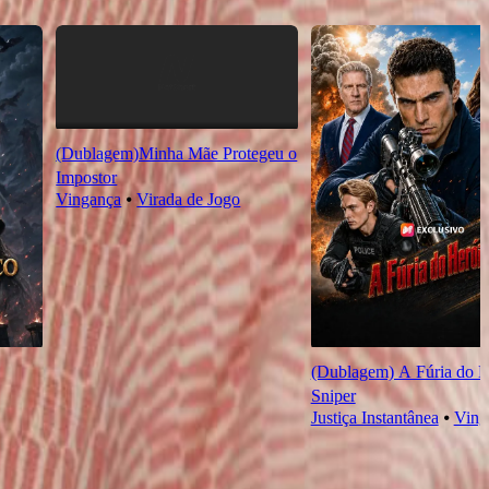
(Dublagem)Minha Mãe Protegeu o
Impostor
Vingança
⦁
Virada de Jogo
(Dublagem) A Fúria do H
Sniper
Justiça Instantânea
⦁
Ving