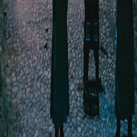
Séries
Baixar
Notícias
Português
English
繁體中文
日本語
한국어
Español
แบบไทย
Bahasa Indonesia
Português
简体中文
Italiano
Deutsch
Français
Türkçe
Melayu
عربي
Tiếng Việt
हिंदी