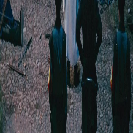
FAQ
Contate-nos
support@netshort.com
business@netshort.com
Séries
Dramas Épicos
Minisséries populares
Baixar o App
NetShort | All Rights Reserved |
2026
NETSTORY PTE. LTD.
Início