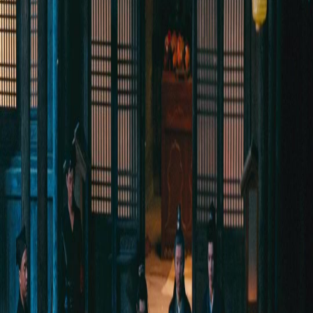
Desbloquear este episódio
Todos os episódios
Retorno do Deus da Espada
Retorno do Deus da Espada
Episódio
31
2.9K
4.0K
Retorno do Poderoso
Justiça Instantânea
Virada de Jogo
Retorno do Deus da Espada
O Primeiro Guarda-Rotas do Mundo recebeu um encargo especial: levar o traidor Mauro
Souza à Capital para execução. Com a Porta da Sombra ameaçando assaltar, a jornada é
perigosa. Os guarda-rotas juraram protegê-lo com vidas, para eliminar o mal. O chefe Davi
Lemos descobriu que o empregado A Jiu é o Deus da Espada aposentado, o convidou para
proteger secretamente e finalmente derrotou a Porta da Sombra...