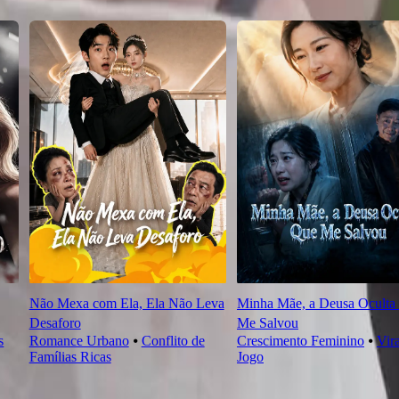
Não Mexa com Ela, Ela Não Leva
Minha Mãe, a Deusa Oculta
Desaforo
Me Salvou
s
Romance Urbano
⦁
Conflito de
Crescimento Feminino
⦁
Vir
Famílias Ricas
Jogo