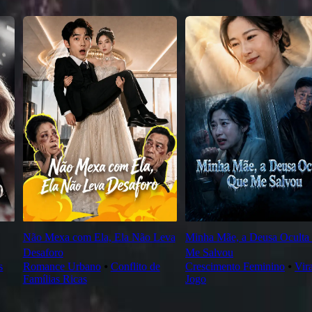
Não Mexa com Ela, Ela Não Leva
Minha Mãe, a Deusa Oculta
Desaforo
Me Salvou
s
Romance Urbano
⦁
Conflito de
Crescimento Feminino
⦁
Vir
Famílias Ricas
Jogo