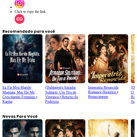
Click to copy the link
Recomendado para você
Eu Fiz Meu Marido
(Dublagem) Atirador
Imperatriz Renascida
(Du
Romance Histórico
⦁
Magnata, Mas Ele Me
Solitário: Um Tiro de
O A
Renascimento
Crescimento Feminino
⦁
Vingança
⦁
Retorno do
Rom
Traiu
Vingança
Imp
Karma
Poderoso
Just
Novas Para Você