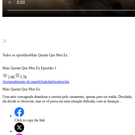
Click to unmute
Todos os episódios
Mais Quente Que Meu Ex
Mais Quente Que Meu Ex
Episódio
1
2.6K
3.7K
Arrependimento do marido
Satisfatório
showbiz
Mais Quente Que Meu Ex
Uma atriz consagrada abandona a carreira pelo casamento, apenas para ser traída. Desolada,
ela decide se divorciar, mas se vê presa em uma situação delicada, com as finanças
bloqueadas e o ex-marido a boicotando. Então, uma estrela em ascensão, que sempre a
admirou, decide ajudá-la a dar a volta por cima. Será que ela finalmente conseguirá se
vingar daqueles que a magoaram e encontrar o verdadeiro amor?
Click to copy the link