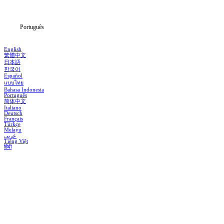
Notícias
Português
English
繁體中文
日本語
한국어
Español
แบบไทย
Bahasa Indonesia
Português
简体中文
Italiano
Deutsch
Français
Türkçe
Melayu
عربي
Tiếng Việt
हिंदी