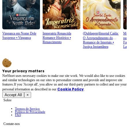
Vingança em Nome Dele
Imperatriz Renascida
(Dublagem)Imortal Caída:
Mor
Suspense
⦁
Vingança
Romance Histórico
⦁
O Arrependimento do
par
Renascimento
Romance de Imortais
⦁
Fant
Imperador
Justiça Instantânea
Laço
Your privacy matters
NetShort uses necessary cookies to make our site work. We would also like to use cookies
and similar technologies on our sites to personalize content and provide and improve site
features.If you 'Accept all', you allow us and our third-party partners to collect and use your
Cookie Policy
personal irformation as described in our
.
Accept All
×
Sobre
Termos de Serviço
Política de Privacidade
FAQ
Contate-nos