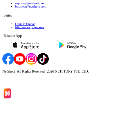
support@netshort.com
business@netshort.com
Séries
Dramas Épicos
Minisséries populares
Baixar o App
NetShort | All Rights Reserved |
2026
NETSTORY PTE. LTD.
Início
Séries
Baixar