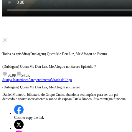
Click to unmute
Todos os episódios
(Dublagem) Quem Me Deu Luz, Me Afogou no Escuro
(Dublagem) Quem Me Deu Luz, Me Afogou no Escuro
Episódio
7
30.9K
54.6K
Justiça Instantânea
Arrependimento
Virada de Jogo
(Dublagem) Quem Me Deu Luz, Me Afogou no Escuro
Daniel Monteiro, bilionário do Grupo Cume, abandona seu império para ser um pai
dedicado e apoiar secretamente o sonho da esposa Estela Branco. Sua estratégia funciona:
Estela se torna uma magnata admirada. Mas a amizade dela por Lucas Costa, o "melhor
amigo", chega ao limite num jogo de beijo durante uma festa. Agora, Daniel vai
desencadear uma vingança que destruirá tudo... até seu próprio casamento.
Click to copy the link