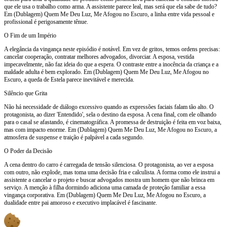
que ele usa o trabalho como arma. A assistente parece leal, mas será que ela sabe de tudo?
Em (Dublagem) Quem Me Deu Luz, Me Afogou no Escuro, a linha entre vida pessoal e
profissional é perigosamente tênue.
O Fim de um Império
A elegância da vingança neste episódio é notável. Em vez de gritos, temos ordens precisas:
cancelar cooperação, contratar melhores advogados, divorciar. A esposa, vestida
impecavelmente, não faz ideia do que a espera. O contraste entre a inocência da criança e a
maldade adulta é bem explorado. Em (Dublagem) Quem Me Deu Luz, Me Afogou no
Escuro, a queda de Estela parece inevitável e merecida.
Silêncio que Grita
Não há necessidade de diálogo excessivo quando as expressões faciais falam tão alto. O
protagonista, ao dizer 'Entendido', sela o destino da esposa. A cena final, com ele olhando
para o casal se afastando, é cinematográfica. A promessa de destruição é feita em voz baixa,
mas com impacto enorme. Em (Dublagem) Quem Me Deu Luz, Me Afogou no Escuro, a
atmosfera de suspense e traição é palpável a cada segundo.
O Poder da Decisão
A cena dentro do carro é carregada de tensão silenciosa. O protagonista, ao ver a esposa
com outro, não explode, mas toma uma decisão fria e calculista. A forma como ele instrui a
assistente a cancelar o projeto e buscar advogados mostra um homem que não brinca em
serviço. A menção à filha dormindo adiciona uma camada de proteção familiar a essa
vingança corporativa. Em (Dublagem) Quem Me Deu Luz, Me Afogou no Escuro, a
dualidade entre pai amoroso e executivo implacável é fascinante.