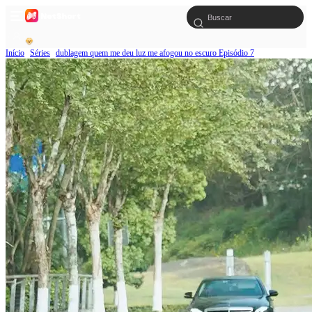
Início
Séries
dublagem quem me deu luz me afogou no escuro Episódio 7