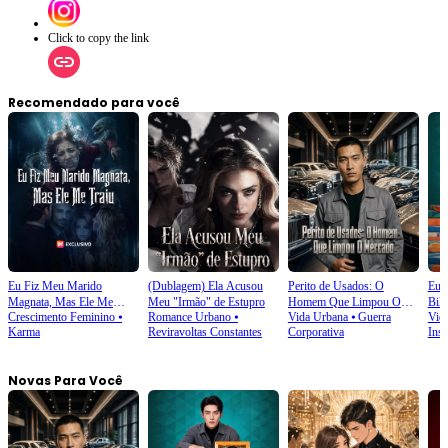
Click to copy the link
Recomendado para você
Eu Fiz Meu Marido
(Dublagem) Ela Acusou
Perito de Usados: O
Eu V
Magnata, Mas Ele Me
Meu "Irmão" de Estupro
Homem Que Limpou O
Bili
Crescimento Feminino
⦁
Romance Urbano
⦁
Vida Urbana
⦁
Guerra
Vid
Traiu
Mercado
Karma
Reviravoltas Constantes
Corporativa
Inst
Novas Para Você