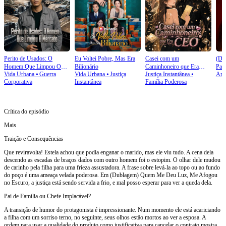
Perito de Usados: O
Eu Voltei Pobre, Mas Era
Casei com um
(Du
Homem Que Limpou O
Bilionário
Caminhoneiro que Era
Pai
Vida Urbana
⦁
Guerra
Vida Urbana
⦁
Justiça
Justiça Instantânea
⦁
Amo
Mercado
CEO
Noi
Corporativa
Instantânea
Família Poderosa
Crítica do episódio
Mais
Traição e Consequências
Que reviravolta! Estela achou que podia enganar o marido, mas ele viu tudo. A cena dela
descendo as escadas de braços dados com outro homem foi o estopim. O olhar dele mudou
de carinho pela filha para uma frieza assustadora. A frase sobre levá-la ao topo ou ao fundo
do poço é uma ameaça velada poderosa. Em (Dublagem) Quem Me Deu Luz, Me Afogou
no Escuro, a justiça está sendo servida a frio, e mal posso esperar para ver a queda dela.
Pai de Família ou Chefe Implacável?
A transição de humor do protagonista é impressionante. Num momento ele está acariciando
a filha com um sorriso terno, no seguinte, seus olhos estão mortos ao ver a esposa. A
ordem para usar a qualidade do produto como justificativa para cancelar o contrato mostra