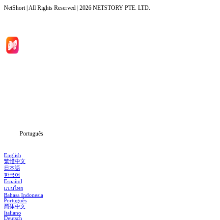
NetShort | All Rights Reserved |
2026
NETSTORY PTE. LTD.
Início
Séries
Baixar
Notícias
Português
English
繁體中文
日本語
한국어
Español
แบบไทย
Bahasa Indonesia
Português
简体中文
Italiano
Deutsch