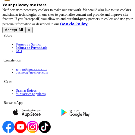
Your privacy matters
NetShort uses necessary cookies to make our site work. We would also like to use cookies
and similar technologies on our sites to personalize content and provide and improve site
features.If you 'Accept all', you allow us and our third-party partners to collect and use your
Cookie Policy
personal irformation as described in our
.
Accept All
×
Sobre
Termos de Serviço
Política de Privacidade
FAQ
Contate-nos
support@netshort.com
business@netshort.com
Séries
Dramas Épicos
Minisséries populares
Baixar o App