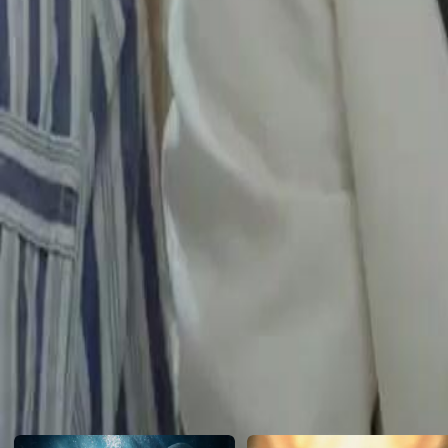
admirada. Mas a amizade dela por Lucas Costa, o "melhor amigo", ch
durante uma festa. Agora, Daniel vai desencadear uma vingança que des
casamento.
Click to copy the link
Click to copy the link
1 - 30
31 -60
Todos os episódios
1
2
3
4
5
6
7
8
9
10
11
12
13
14
15
16
17
18
19
20
21
22
31
32
34
35
36
37
38
39
40
41
42
43
44
45
46
47
48
Recomendado para você