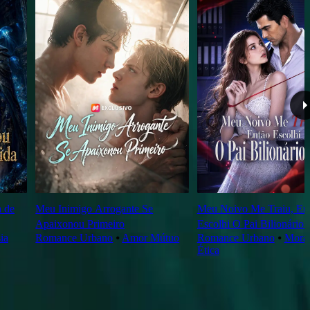
a de
Meu Inimigo Arrogante Se
Meu Noivo Me Traiu, En
Apaixonou Primeiro
Escolhi O Pai Bilionário 
ia
Romance Urbano
⦁
Amor Mútuo
Romance Urbano
⦁
Moral
Ética