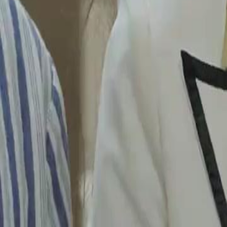
Desbloquear este episódio
(Dublagem) Quem Me Deu Luz, Me Afogou no Escuro
Episódio
33
30.9K
54.6K
Justiça Instantânea
Arrependimento
Virada de Jogo
(Dublagem) Quem Me Deu Luz, Me Afogou no Escuro
Daniel Monteiro, bilionário do Grupo Cume, abandona seu império pa
secretamente o sonho da esposa Estela Branco. Sua estratégia funcion