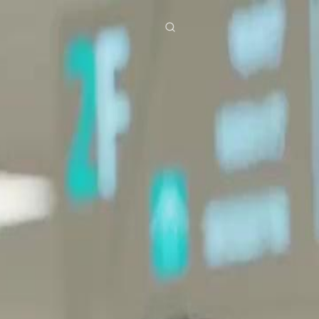
ies
Baixar
Notícias
ย
Bahasa Indonesia
Português
简体中文
g Việt
हिंदी
dio 33