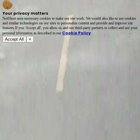
Your privacy matters
NetShort uses necessary cookies to make our site work. We would also like to use cookies
and similar technologies on our sites to personalize content and provide and improve site
features.If you 'Accept all', you allow us and our third-party partners to collect and use your
Cookie Policy
personal irformation as described in our
.
Accept All
×
Sobre
Termos de Serviço
Política de Privacidade
FAQ
Contate-nos
support@netshort.com
business@netshort.com
Séries
Dramas Épicos
Minisséries populares
Baixar o App