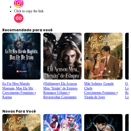
Click to copy the link
Recomendado para você
Eu Fiz Meu Marido
(Dublagem) Ela Acusou
Mãe Solteira, Grande
O D
Magnata, Mas Ele Me
Meu "Irmão" de Estupro
Chefe
Lob
Crescimento Feminino
⦁
Romance Urbano
⦁
Crescimento Feminino
⦁
Rom
Traiu
Karma
Reviravoltas Constantes
Virada de Jogo
Lob
Novas Para Você