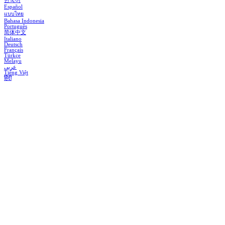
한국어
Español
แบบไทย
Bahasa Indonesia
Português
简体中文
Italiano
Deutsch
Français
Türkçe
Melayu
عربي
Tiếng Việt
हिंदी