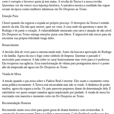
corte é corrupto e favorece quem já tem status. A revolta da Teresa é a nossa revolta.
Queremos ver ela vencer essa injustiça histórica. A narrativa mostra a crueldade das regras
sociais da época contra mulheres talentosas em Do Desprezo ao Trono.
Emoção Pura
Chorei quando ela segurou a espada no próprio pescoço. O desespero da Teresa é sentido
através da tela. Ela não quer morrer, quer ser vista. A cena onde ela questiona o amor do
Rodrigo é de partir o coração. A vulnerabilidade misturada com raiva é atuação de alto nível.
Do Desprezo ao Trono entrega emoções puras sem filtros. É impossível não torcer para ela
encontrar sua própria felicidade longe deles.
Renascimento
A decisão dela de viver para si mesma muda tudo. Antes ela buscava aprovação do Rodrigo
e da família. Agora ela usa o fogo como símbolo de limpeza. Queimar o passado é
necessário para renascer. A fala sobre se casar honrosamente mas viver para si é poderosa.
Ela recuperou sua agência. Essa transformação de vítima para protagonista ativa é o ponto
alto da temporada até agora em Do Desprezo ao Trono.
Virada de Mesa
A tensão quando o pai avisa sobre o Palácio Real é enorme. Eles usam o casamento como
arma política novamente. A Teresa está encurralada mas não se rende. A dinâmica de poder
mudou, agora ela segura a tocha. Os pais parecem pequenos diante da determinação dela. É
satisfatório ver quem sempre mandou agora implorando por piedade. A virada de mesa foi
executada com maestria e momento certo em Do Desprezo ao Trono.
Recomendação Honesta
Recomendo muito essa série para quem gosta de drama histórico com reviravoltas. A
construção da personagem Teresa é sólida e emocionante. Cada flashback explica sua dor