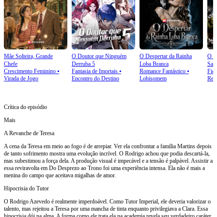
Mãe Solteira, Grande
O Doutor que Ninguém
O Despertar da Rainha
O J
Chefe
Derruba 5
Loba Branca
Sab
Crescimento Feminino
⦁
Fantasia de Imortais
⦁
Romance Fantástico
⦁
Ficç
Virada de Jogo
Encontro do Destino
Lobisomem
Ren
Crítica do episódio
Mais
A Revanche de Teresa
A cena da Teresa em meio ao fogo é de arrepiar. Ver ela confrontar a família Martins depois
de tanto sofrimento mostra uma evolução incrível. O Rodrigo achou que podia descartá-la,
mas subestimou a força dela. A produção visual é impecável e a tensão é palpável. Assistir a
essa reviravolta em Do Desprezo ao Trono foi uma experiência intensa. Ela não é mais a
menina do campo que aceitava migalhas de amor.
Hipocrisia do Tutor
O Rodrigo Azevedo é realmente imperdoável. Como Tutor Imperial, ele deveria valorizar o
talento, mas rejeitou a Teresa por uma mancha de tinta enquanto privilegiava a Clara. Essa
hipocrisia dói na alma. A forma como ele trata ela na academia revela seu verdadeiro caráter