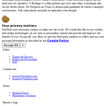
atual sem ser cansativo. O Rodrigo é o vilão perfeito que você ama odiar. A produção não
cai em clichês fáceis. Do Desprezo ao Trono se destaca pela qualidade do roteiro e atuações
convincentes. Vale cada minuto assistido no aplicativo com atenção.
Your privacy matters
NetShort uses necessary cookies to make our site work. We would also like to use cookies
and similar technologies on our sites to personalize content and provide and improve site
features.If you 'Accept all', you allow us and our third-party partners to collect and use your
Cookie Policy
personal irformation as described in our
.
Accept All
×
Sobre
Termos de Serviço
Política de Privacidade
FAQ
Contate-nos
support@netshort.com
business@netshort.com
Séries
Dramas Épicos
Minisséries populares
Baixar o App