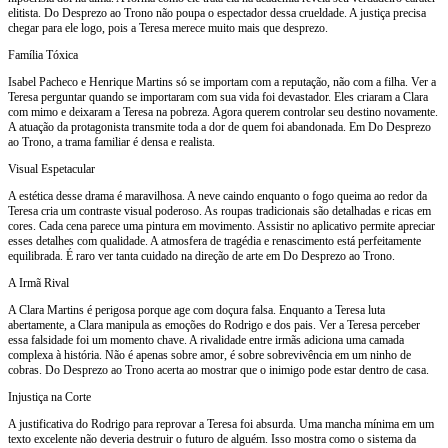
elitista. Do Desprezo ao Trono não poupa o espectador dessa crueldade. A justiça precisa
chegar para ele logo, pois a Teresa merece muito mais que desprezo.
Família Tóxica
Isabel Pacheco e Henrique Martins só se importam com a reputação, não com a filha. Ver a
Teresa perguntar quando se importaram com sua vida foi devastador. Eles criaram a Clara
com mimo e deixaram a Teresa na pobreza. Agora querem controlar seu destino novamente.
A atuação da protagonista transmite toda a dor de quem foi abandonada. Em Do Desprezo
ao Trono, a trama familiar é densa e realista.
Visual Espetacular
A estética desse drama é maravilhosa. A neve caindo enquanto o fogo queima ao redor da
Teresa cria um contraste visual poderoso. As roupas tradicionais são detalhadas e ricas em
cores. Cada cena parece uma pintura em movimento. Assistir no aplicativo permite apreciar
esses detalhes com qualidade. A atmosfera de tragédia e renascimento está perfeitamente
equilibrada. É raro ver tanta cuidado na direção de arte em Do Desprezo ao Trono.
A Irmã Rival
A Clara Martins é perigosa porque age com doçura falsa. Enquanto a Teresa luta
abertamente, a Clara manipula as emoções do Rodrigo e dos pais. Ver a Teresa perceber
essa falsidade foi um momento chave. A rivalidade entre irmãs adiciona uma camada
complexa à história. Não é apenas sobre amor, é sobre sobrevivência em um ninho de
cobras. Do Desprezo ao Trono acerta ao mostrar que o inimigo pode estar dentro de casa.
Injustiça na Corte
A justificativa do Rodrigo para reprovar a Teresa foi absurda. Uma mancha mínima em um
texto excelente não deveria destruir o futuro de alguém. Isso mostra como o sistema da