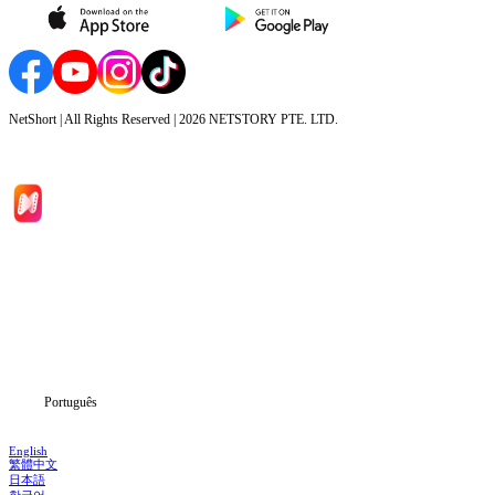
NetShort | All Rights Reserved |
2026
NETSTORY PTE. LTD.
Início
Séries
Baixar
Notícias
Português
English
繁體中文
日本語