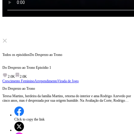
Click to unmute
Todos os episódios
Do Desprezo ao Trono
Do Desprezo ao Trono
Episódio
1
2.0K
2.0K
Crescimento Feminino
Arrependimento
Virada de Jogo
Do Desprezo ao Trono
Teresa Martins, herdeira da família Martins, retorna do interior e ama Rodrigo Azevedo por
cinco anos, mas é desprezada por sua origem humilde. Na Avaliação da Corte, Rodrigo
favorece Clara Martins, e elimina Teresa por um erro mínimo. Forçada a entrar no palácio,
Teresa se casa com o temido Matheus Valença.
Click to copy the link