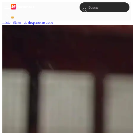
Início
Séries
do desprezo ao trono