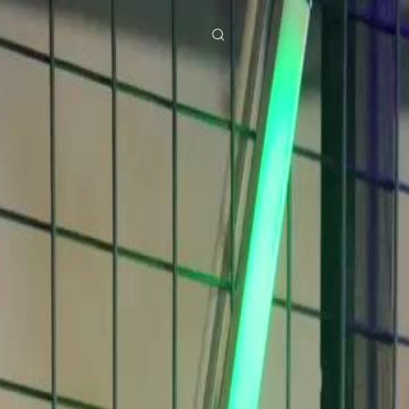
ies
Baixar
Notícias
ย
Bahasa Indonesia
Português
简体中文
g Việt
हिंदी