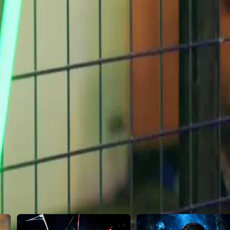
 se fortalece. Juntos, enfrentam
niciam uma nova vida.
23
24
25
26
27
28
29
46
47
48
49
50
51
52
53
54
55
56
57
58