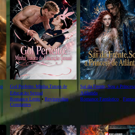
do
Gol Perfeito: Minha Tutora de
Sai da Frente, Sou a Princes
Educação Sexual
Atlântida
Romance Lento
⦁
Reviravoltas
Romance Fantástico
⦁
Fantas
Constantes