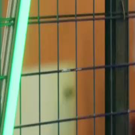
 as dívidas enquanto cuida do
mido. A força dela o impressiona, e