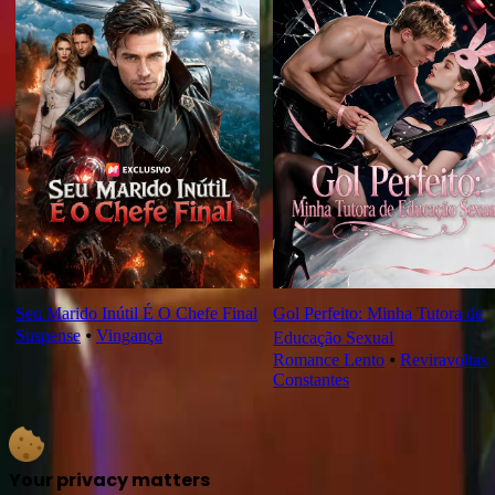
Seu Marido Inútil É O Chefe Final
Gol Perfeito: Minha Tutora de
Suspense
⦁
Vingança
Educação Sexual
Romance Lento
⦁
Reviravoltas
Constantes
Your privacy matters