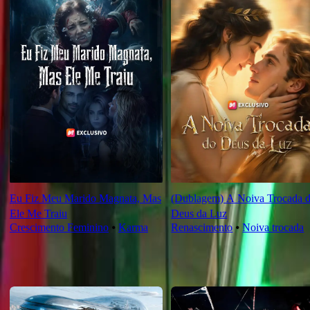
Eu Fiz Meu Marido Magnata, Mas
(Dublagem) A Noiva Trocada 
Ele Me Traiu
Deus da Luz
Crescimento Feminino
⦁
Karma
Renascimento
⦁
Noiva trocada
Novas Para Você