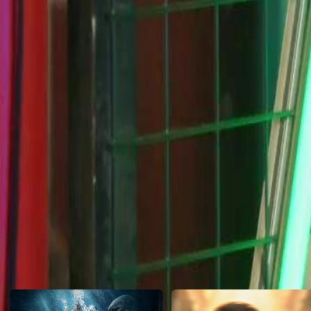
ele decide ajudá-la. Lia entra para a empresa dele e a relação dos dois
conflitos, segredos e o passado. Por fim, reabrem o Bistrô da Lia e i
Click to copy the link
Click to copy the link
1 - 30
31 -58
Todos os episódios
1
2
3
4
5
6
7
8
9
10
11
12
13
14
15
16
17
18
19
20
21
22
31
32
33
34
35
36
37
38
39
40
41
42
43
44
45
Recomendado para você