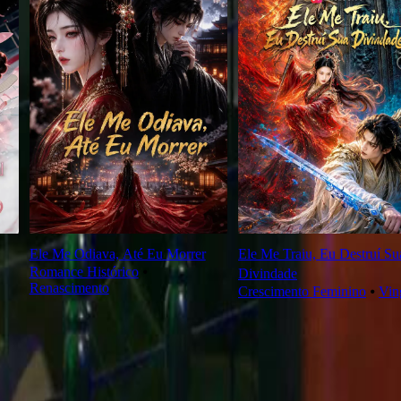
Ele Me Odiava, Até Eu Morrer
Ele Me Traiu, Eu Destruí Su
Romance Histórico
⦁
Divindade
Renascimento
Crescimento Feminino
⦁
Vin