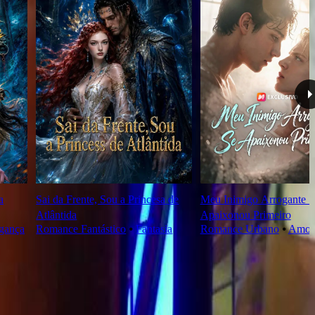
a
Sai da Frente, Sou a Princesa de
Meu Inimigo Arrogante S
Atlântida
Apaixonou Primeiro
gança
Romance Fantástico
⦁
Fantasia
Romance Urbano
⦁
Amor