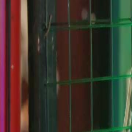
Desbloquear este episódio
De Devedora a Esposa do Chefão
Episódio
30
2.6K
3.3K
Romance Lento
Conflito de Famílias Ricas
Romance Doce
De Devedora a Esposa do Chefão
Aos dezoito anos, Lia Souza perde a família em um incêndio e assume
irmão. No aniversário, ela conhece Nando Guimarães, um cobrador te