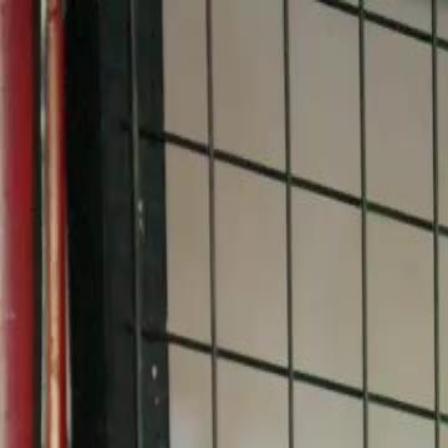
Início
Sér
Português
English
繁體中文
日本語
한국어
Español
แบบไท
Italiano
Deutsch
Français
Türkçe
Melayu
عربي
Tiến
Início
Séries
de devedora a esposa do chefão Episódio 30