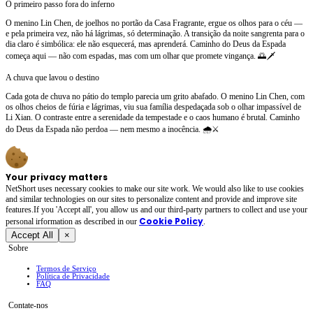
O primeiro passo fora do inferno
O menino Lin Chen, de joelhos no portão da Casa Fragrante, ergue os olhos para o céu —
e pela primeira vez, não há lágrimas, só determinação. A transição da noite sangrenta para o
dia claro é simbólica: ele não esquecerá, mas aprenderá. Caminho do Deus da Espada
começa aqui — não com espadas, mas com um olhar que promete vingança. 🌅🗡️
A chuva que lavou o destino
Cada gota de chuva no pátio do templo parecia um grito abafado. O menino Lin Chen, com
os olhos cheios de fúria e lágrimas, viu sua família despedaçada sob o olhar impassível de
Li Xian. O contraste entre a serenidade da tempestade e o caos humano é brutal. Caminho
do Deus da Espada não perdoa — nem mesmo a inocência. 🌧️⚔️
Your privacy matters
NetShort uses necessary cookies to make our site work. We would also like to use cookies
and similar technologies on our sites to personalize content and provide and improve site
features.If you 'Accept all', you allow us and our third-party partners to collect and use your
Cookie Policy
personal irformation as described in our
.
Accept All
×
Sobre
Termos de Serviço
Política de Privacidade
FAQ
Contate-nos