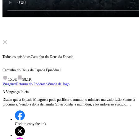
Click to unmute
Todos os episódios
Caminho do Deus da Espada
Caminho do Deus da Espada
Episódio
1
15.0K
98.1K
Vingança
Retorno do Poderoso
Virada de Jogo
A Vingança Inicia
Dizem que a Espada Milagrosa pode pacificar o mundo, o ministro malvado Leão Santos a
procurava. Vendo a dona da família Silva bonita, a intimidou, e levando-a ao suicídio.
Eduardo Silva se tornou o discípulo, e após oito anos, ele se tornou o novo Deus da
Espada. O filho de Leão, Miguel, queria se casar compulsivamente com Ana Silva,
Eduardo salvou sua irmã com Espada Milagrosa, matando o filho do inimigo e ganhando a
aprovação de seu pai. Toda a família uniu forças e completou a vingança. Episódio 1:Após
Click to copy the link
a morte trágica de sua mãe, Eduardo Silva, inicialmente considerado um 'caco' sem talento
para artes marciais, decide provar seu valor e busca vingança contra a família Santos. Ele
encontra um mestre espadachim que o reconhece como um gênio e oferece treinamento,