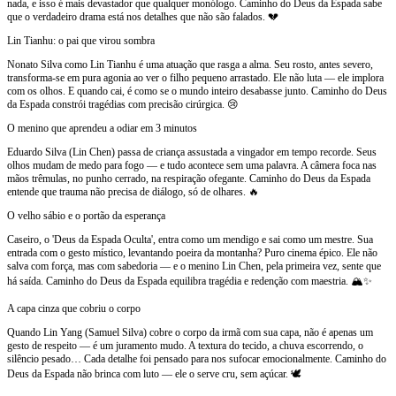
nada, e isso é mais devastador que qualquer monólogo. Caminho do Deus da Espada sabe
que o verdadeiro drama está nos detalhes que não são falados. 💔
Lin Tianhu: o pai que virou sombra
Nonato Silva como Lin Tianhu é uma atuação que rasga a alma. Seu rosto, antes severo,
transforma-se em pura agonia ao ver o filho pequeno arrastado. Ele não luta — ele implora
com os olhos. E quando cai, é como se o mundo inteiro desabasse junto. Caminho do Deus
da Espada constrói tragédias com precisão cirúrgica. 😢
O menino que aprendeu a odiar em 3 minutos
Eduardo Silva (Lin Chen) passa de criança assustada a vingador em tempo recorde. Seus
olhos mudam de medo para fogo — e tudo acontece sem uma palavra. A câmera foca nas
mãos trêmulas, no punho cerrado, na respiração ofegante. Caminho do Deus da Espada
entende que trauma não precisa de diálogo, só de olhares. 🔥
O velho sábio e o portão da esperança
Caseiro, o 'Deus da Espada Oculta', entra como um mendigo e sai como um mestre. Sua
entrada com o gesto místico, levantando poeira da montanha? Puro cinema épico. Ele não
salva com força, mas com sabedoria — e o menino Lin Chen, pela primeira vez, sente que
há saída. Caminho do Deus da Espada equilibra tragédia e redenção com maestria. 🏔️✨
A capa cinza que cobriu o corpo
Quando Lin Yang (Samuel Silva) cobre o corpo da irmã com sua capa, não é apenas um
gesto de respeito — é um juramento mudo. A textura do tecido, a chuva escorrendo, o
silêncio pesado… Cada detalhe foi pensado para nos sufocar emocionalmente. Caminho do
Deus da Espada não brinca com luto — ele o serve cru, sem açúcar. 🕊️