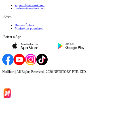
support@netshort.com
business@netshort.com
Séries
Dramas Épicos
Minisséries populares
Baixar o App
NetShort | All Rights Reserved |
2026
NETSTORY PTE. LTD.
Início
Séries
Baixar