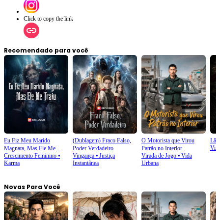
marcando o início de sua jornada como o novo Deus da Espada.Será que Eduardo
conseguirá dominar a Espada Milagrosa e completar sua vingança?
Click to copy the link
Recomendado para você
Eu Fiz Meu Marido
(Dublagem) Fraco Falso,
O Motorista que Virou
Lâm
Vin
Magnata, Mas Ele Me
Poder Verdadeiro
Patrão no Interior
Crescimento Feminino
⦁
Vingança
⦁
Justiça
Virada de Jogo
⦁
Vida
Traiu
Karma
Instantânea
Urbana
Novas Para Você