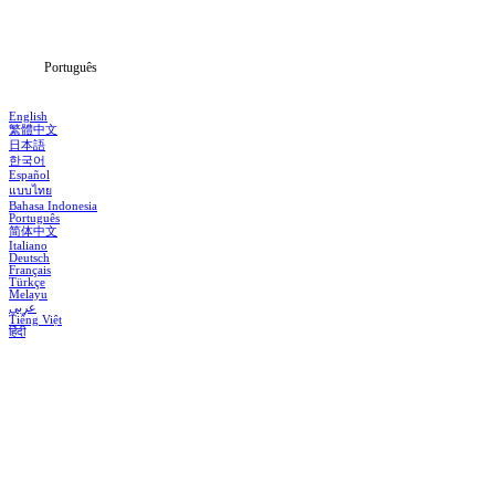
Notícias
Português
English
繁體中文
日本語
한국어
Español
แบบไทย
Bahasa Indonesia
Português
简体中文
Italiano
Deutsch
Français
Türkçe
Melayu
عربي
Tiếng Việt
हिंदी