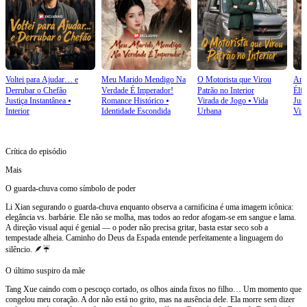
Voltei para Ajudar… e
Meu Marido Mendigo Na
O Motorista que Virou
Ane
Derrubar o Chefão
Verdade É Imperador!
Patrão no Interior
Élfi
Justiça Instantânea
⦁
Romance Histórico
⦁
Virada de Jogo
⦁
Vida
Just
Interior
Identidade Escondida
Urbana
Vin
Crítica do episódio
Mais
O guarda-chuva como símbolo de poder
Li Xian segurando o guarda-chuva enquanto observa a carnificina é uma imagem icônica:
elegância vs. barbárie. Ele não se molha, mas todos ao redor afogam-se em sangue e lama.
A direção visual aqui é genial — o poder não precisa gritar, basta estar seco sob a
tempestade alheia. Caminho do Deus da Espada entende perfeitamente a linguagem do
silêncio. 🪶☔
O último suspiro da mãe
Tang Xue caindo com o pescoço cortado, os olhos ainda fixos no filho… Um momento que
congelou meu coração. A dor não está no grito, mas na ausência dele. Ela morre sem dizer