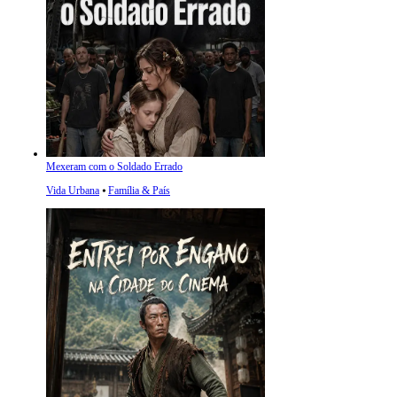
Mexeram com o Soldado Errado
Vida Urbana
⦁
Família & País