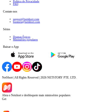
Política de Privacidade
FAQ
Contate-nos
support@netshort.com
business@netshort.com
Séries
Dramas Épicos
Minisséries populares
Baixar o App
NetShort | All Rights Reserved |
2026
NETSTORY PTE. LTD.
Abra o Netshort e desbloqueie mais minisséries populares
Get