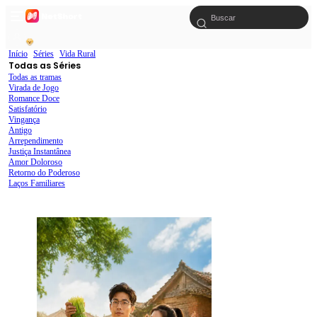
Início
Séries
Vida Rural
Todas as Séries
Todas as tramas
Virada de Jogo
Romance Doce
Satisfatório
Vingança
Antigo
Arrependimento
Justiça Instantânea
Amor Doloroso
Retorno do Poderoso
Laços Familiares