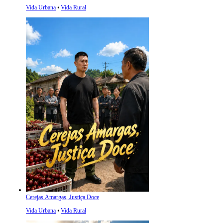
Vida Urbana
⦁
Vida Rural
Cerejas Amargas, Justiça Doce
Vida Urbana
⦁
Vida Rural