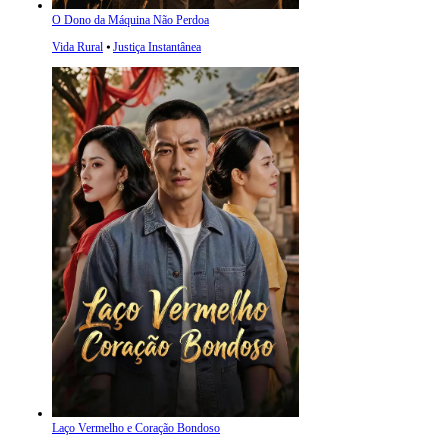
O Dono da Máquina Não Perdoa
Vida Rural
⦁
Justiça Instantânea
Laço Vermelho e Coração Bondoso