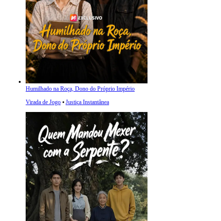
Humilhado na Roça, Dono do Próprio Império
Virada de Jogo
⦁
Justiça Instantânea