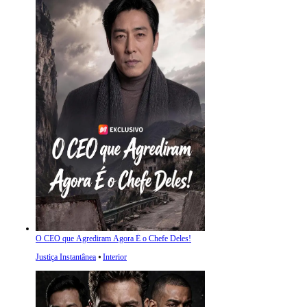
O CEO que Agrediram Agora É o Chefe Deles!
Justiça Instantânea
⦁
Interior