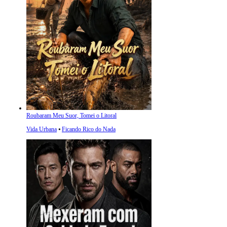
Roubaram Meu Suor, Tomei o Litoral
Vida Urbana
⦁
Ficando Rico do Nada