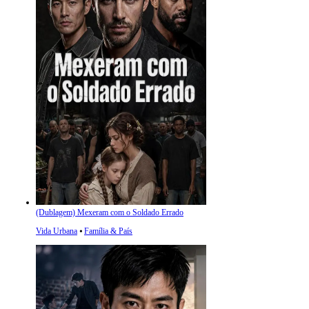
(Dublagem) Mexeram com o Soldado Errado
Vida Urbana
⦁
Família & País