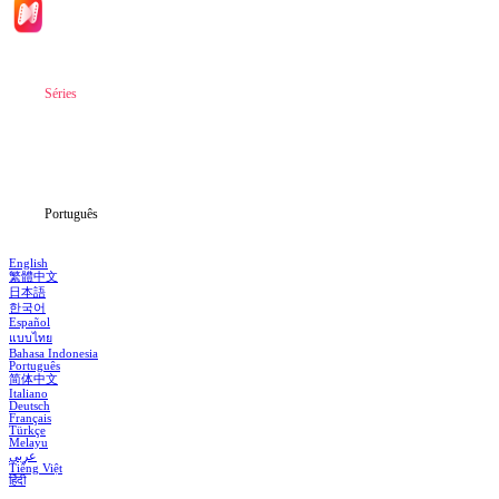
Início
Séries
Baixar
Notícias
Português
English
繁體中文
日本語
한국어
Español
แบบไทย
Bahasa Indonesia
Português
简体中文
Italiano
Deutsch
Français
Türkçe
Melayu
عربي
Tiếng Việt
हिंदी