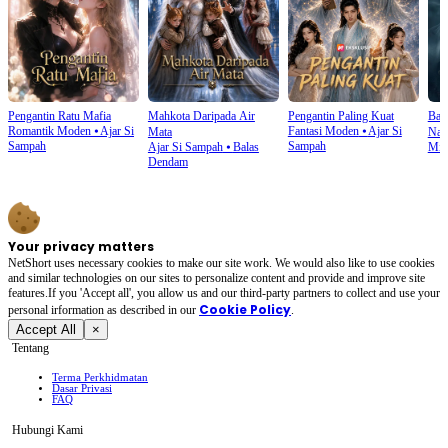
Pengantin Ratu Mafia
Mahkota Daripada Air
Pengantin Paling Kuat
Bal
Romantik Moden
⦁
Ajar Si
Fantasi Moden
⦁
Ajar Si
Mata
Nam
Sampah
Sampah
Ajar Si Sampah
⦁
Balas
Mist
Dendam
Your privacy matters
NetShort uses necessary cookies to make our site work. We would also like to use cookies
and similar technologies on our sites to personalize content and provide and improve site
features.If you 'Accept all', you allow us and our third-party partners to collect and use your
Cookie Policy
personal irformation as described in our
.
Accept All
×
Tentang
Terma Perkhidmatan
Dasar Privasi
FAQ
Hubungi Kami