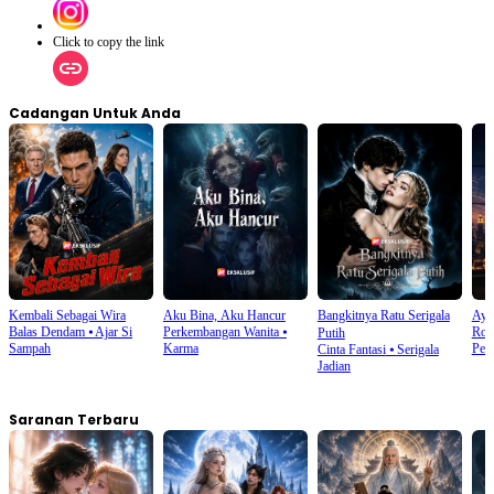
Click to copy the link
Cadangan Untuk Anda
Kembali Sebagai Wira
Aku Bina, Aku Hancur
Bangkitnya Ratu Serigala
Aya
Balas Dendam
⦁
Ajar Si
Perkembangan Wanita
⦁
Rom
Putih
Sampah
Karma
Pen
Cinta Fantasi
⦁
Serigala
Jadian
Saranan Terbaru