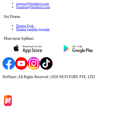
support@netshort.com
business@netshort.com
Siri Drama
Drama Epik
Drama pendek popular
Muat turun Aplikasi
NetShort | All Rights Reserved |
2026
NETSTORY PTE. LTD.
Laman Utama
Siri Drama
Muat Turun