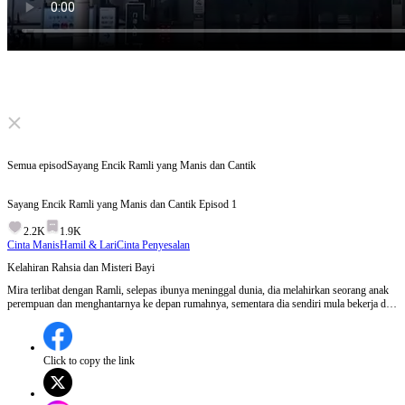
Click to unmute
Semua episod
Sayang Encik Ramli yang Manis dan Cantik
Sayang Encik Ramli yang Manis dan Cantik
Episod
1
2.2K
1.9K
Cinta Manis
Hamil & Lari
Cinta Penyesalan
Kelahiran Rahsia dan Misteri Bayi
Mira terlibat dengan Ramli, selepas ibunya meninggal dunia, dia melahirkan seorang anak
perempuan dan menghantarnya ke depan rumahnya, sementara dia sendiri mula bekerja di
Kumpulan Ikmal. Ramli membesarkan anak sambil mencari dirinya di seluruh bandar dan
juga sedang merancang majlis perkahwinan yang besar. Episod 1:Mira melahirkan anak
secara rahsia dan terpaksa menghadapi kemarahan ibunya yang tidak mengetahui tentang
kehamilannya. Sementara itu, Ramli, yang masih pelajar, dikejutkan dengan kehadiran
Click to copy the link
seorang bayi di depan rumahnya.Apakah yang akan terjadi kepada Mira dan Ramli setelah
kelahiran bayi mereka yang penuh rahsia ini?