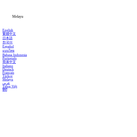
Blog
Melayu
English
繁體中文
日本語
한국어
Español
แบบไทย
Bahasa Indonesia
Português
简体中文
Italiano
Deutsch
Français
Türkçe
Melayu
عربي
Tiếng Việt
हिंदी