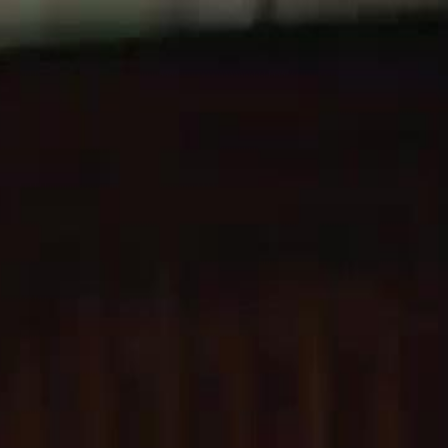
Log Masuk & Mulakan Pengalaman
Eksklusif!
Log Masuk