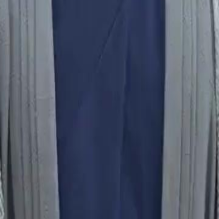
lu belajar wusyu selama empat
ebabkan salah faham, kuasa