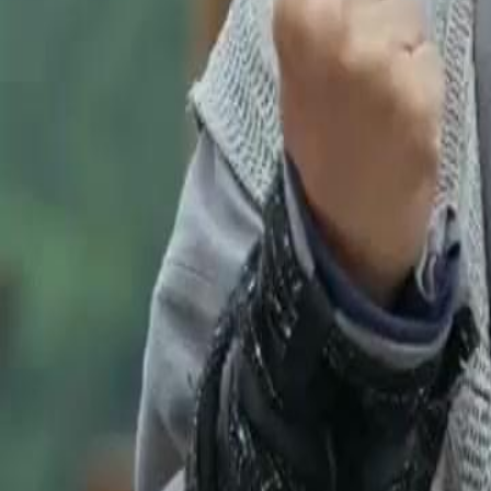
Buka Episod Ini
(Dubbing)Jangan Pandang Rendah Ayahku!
Episod
55
10.9K
43.7K
Bangkit
Ajar Si Sampah
Dunia Kung Fu
(Dubbing)Jangan Pandang Rendah Ayahku!
David Tan diselamatkan oleh Pendekar Agung dan Peninju Agung, la
tahun. Kini, dia dan anaknya menyertai ujian Puak Lima Puncak. Dis