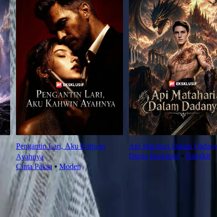
Pengantin Lari, Aku Kahwin
Api Matahari Dalam Dadan
Dunia Imaginasi
⦁
Bangkit
Ayahnya
Cinta Paksa
⦁
Moden