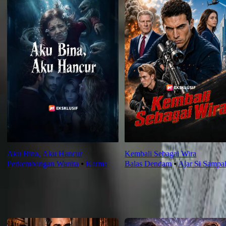
Aku Bina, Aku Hancur
Kembali Sebagai Wira
Perkembangan Wanita
⦁
Karma
Balas Dendam
⦁
Ajar Si Sampa
Saranan Terbaru