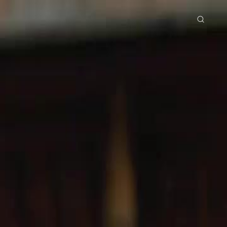
tama
Siri Drama
Muat Turun
Blog
ย
Bahasa Indonesia
Português
简体中文
g Việt
हिंदी
pisod 55