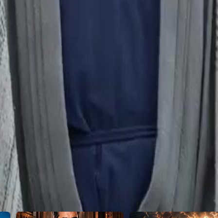
—ada yang mengejeknya sebagai
bnya dalam ujian terakhir bersama
2
23
24
25
26
27
28
29
30
46
47
48
49
50
51
52
53
54