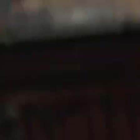
Laman U
Melayu
English
繁體中文
日本語
한국어
Español
แบบไท
Italiano
Deutsch
Français
Türkçe
Melayu
عربي
Tiến
Laman Utama
Siri Drama
dubbingjangan pandang rendah ayahku E