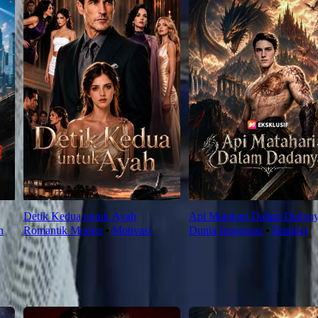
Detik Kedua untuk Ayah
Api Matahari Dalam Dadan
h
Romantik Moden
⦁
Motivasi
Dunia Imaginasi
⦁
Bangkit