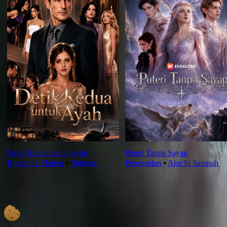
Detik Kedua untuk Ayah
Puteri Tanpa Sayap
Romantik Moden
⦁
Motivasi
Penyesalan
⦁
Ajar Si Sampah