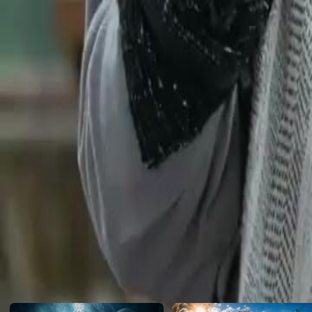
hebatnya yang terbongkar secara kebetulan mencetuskan kekecohan
orang biasa, ada pula yang mengaguminya sebagai wira. Apakah nasi
Grace Loh? Satu kisah ayah dengan kuasa tersembunyi.
Click to copy the link
Click to copy the link
1 - 30
31 -60
Semua episod
1
2
3
4
5
6
7
8
9
10
11
12
13
14
15
16
17
18
19
20
21
2
31
32
33
34
35
36
37
38
39
40
41
42
43
44
45
56
57
58
59
60
Cadangan Untuk Anda