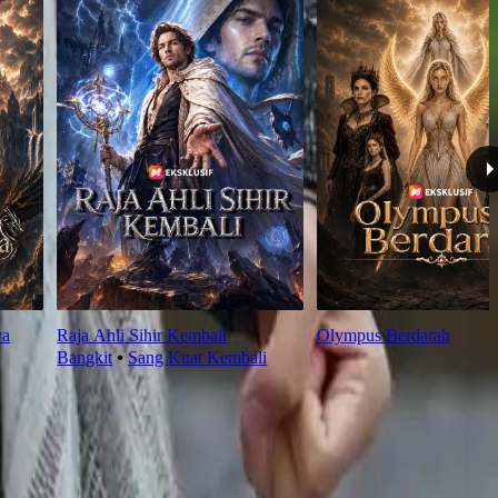
ya
Raja Ahli Sihir Kembali
Olympus Berdarah
Bangkit
⦁
Sang Kuat Kembali